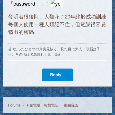
「password」」！
發明者很後悔、人類花了20年終於成功訓練
每個人使用一種人類記不住，但電腦很容易
猜出的密碼
🍎たったひとつの真実見抜く、見た目は大人、頭脳は子
供、その名は名馬鹿ヒカル！🍏
Reply ›
Forums
›
👩‍💻電腦、智慧電話
›
電腦資訊