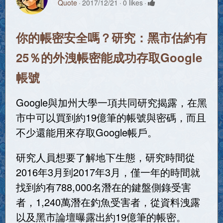
Quote
2017/12/21
0 likes
你的帳密安全嗎？研究：黑市估約有
25％的外洩帳密能成功存取Google
帳號
Google與加州大學一項共同研究揭露，在黑
市中可以買到約19億筆的帳號與密碼，而且
不少還能用來存取Google帳戶。
研究人員想要了解地下生態，研究時間從
2016年3月到2017年3月，僅一年的時間就
找到約有788,000名潛在的鍵盤側錄受害
者，1,240萬潛在釣魚受害者，從資料洩露
以及黑市論壇曝露出約19億筆的帳密。