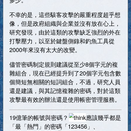
不幸的是，這些駭客攻擊的嚴重程度超乎想
像，但是政府組織與企業並沒有放在心上，
研究發現，由於這類的攻擊缺乏強烈的外在
打擊壓力，以至於鍵盤側錄和釣魚工具從
2000年來沒有太大的改變。
儘管密碼制定規則建議從至少8個字元的複
雜組合，現在已經提升到了20個字元包含數
個簡短無相關的短詞組合，不過，研究人員
還是建議，與其記憶複雜的密碼，對於這類
攻擊最有效的辦法還是使用帳密管理服務。
19億筆的帳號與密碼？
應該幾乎都是
「最「熱門」的密碼「123456」、