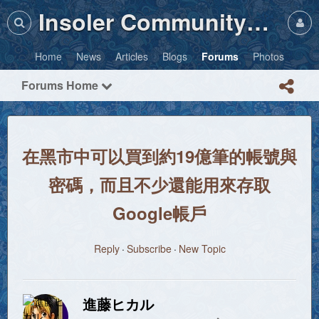
Insoler Community・Photos
Home
News
Articles
Blogs
Forums
Photos
Forums Home
在黑市中可以買到約19億筆的帳號與
密碼，而且不少還能用來存取
Google帳戶
Reply
Subscribe
New Topic
進藤ヒカル