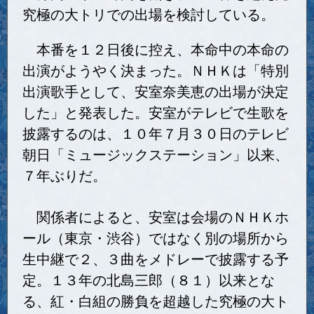
究極の大トリでの出場を検討している。
本番を１２日後に控え、本命中の本命の
出演がようやく決まった。ＮＨＫは「特別
出演歌手として、安室奈美恵の出場が決定
した」と発表した。安室がテレビで生歌を
披露するのは、１０年７月３０日のテレビ
朝日「ミュージックステーション」以来、
７年ぶりだ。
関係者によると、安室は会場のＮＨＫホ
ール（東京・渋谷）ではなく別の場所から
生中継で２、３曲をメドレーで披露する予
定。１３年の北島三郎（８１）以来とな
る、紅・白組の勝負を超越した究極の大ト