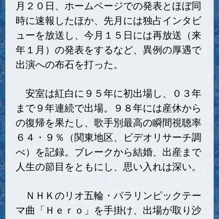
月２０日、ホームページでの発表とほぼ同
時に速報したほか、先月には独占インタビ
ューを放送し、今月１５日には再放送（来
年１月）の発表をするなど、異例の厚遇で
出演への布石を打った。
安室は紅白に９５年に初出場し、０３年
まで９年連続で出場。９８年には産休から
の復帰を果たし、歌手別最高の瞬間視聴率
６４・９％（関東地区、ビデオリサーチ調
べ）を記録。ブレークから結婚、出産まで
人生の節目をともにし、思い入れは深い。
ＮＨＫのリオ五輪・パラリンピックテー
マ曲「Ｈｅｒｏ」を手掛け、出場が取り沙