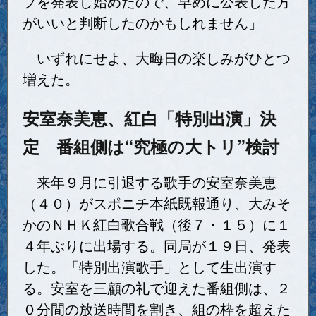
プを発表し始めたので、早めに公表した方
がいいと判断したのかもしれません」
いずれにせよ、大晦日の楽しみがひとつ
増えた。
安室奈美恵、紅白「特別出演」決
定 番組側は“究極の大トリ”検討
来年９月に引退する歌手の安室奈美恵
（４０）がスポニチ本紙既報通り、大みそ
かのＮＨＫ紅白歌合戦（後７・１５）に１
４年ぶりに出場する。同局が１９日、発表
した。「特別出演歌手」として生出演す
る。安室を三顧の礼で迎えた番組側は、２
０分間の放送時間を割き、組の枠を超えた