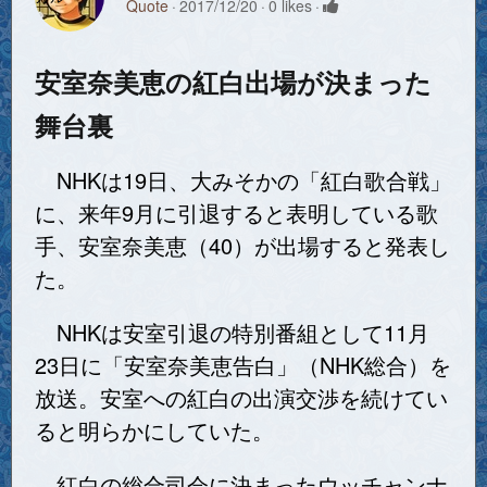
Quote
2017/12/20
0 likes
安室奈美恵の紅白出場が決まった
舞台裏
NHKは19日、大みそかの「紅白歌合戦」
に、来年9月に引退すると表明している歌
手、安室奈美恵（40）が出場すると発表し
た。
NHKは安室引退の特別番組として11月
23日に「安室奈美恵告白」（NHK総合）を
放送。安室への紅白の出演交渉を続けてい
ると明らかにしていた。
紅白の総合司会に決まったウッチャンナ