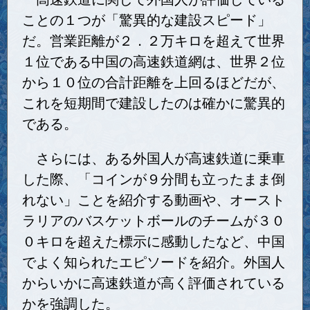
ことの１つが「驚異的な建設スピード」
だ。営業距離が２．２万キロを超えて世界
１位である中国の高速鉄道網は、世界２位
から１０位の合計距離を上回るほどだが、
これを短期間で建設したのは確かに驚異的
である。
さらには、ある外国人が高速鉄道に乗車
した際、「コインが９分間も立ったまま倒
れない」ことを紹介する動画や、オースト
ラリアのバスケットボールのチームが３０
０キロを超えた標示に感動したなど、中国
でよく知られたエピソードを紹介。外国人
からいかに高速鉄道が高く評価されている
かを強調した。