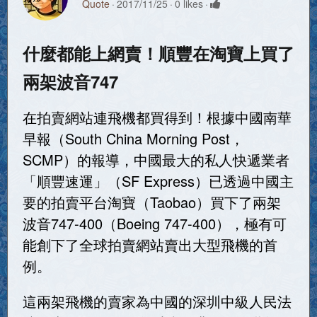
Quote
2017/11/25
0 likes
什麼都能上網賣！順豐在淘寶上買了
兩架波音747
在拍賣網站連飛機都買得到！根據中國南華
早報（South China Morning Post，
SCMP）的報導，中國最大的私人快遞業者
「順豐速運」（SF Express）已透過中國主
要的拍賣平台淘寶（Taobao）買下了兩架
波音747-400（Boeing 747-400），極有可
能創下了全球拍賣網站賣出大型飛機的首
例。
這兩架飛機的賣家為中國的深圳中級人民法