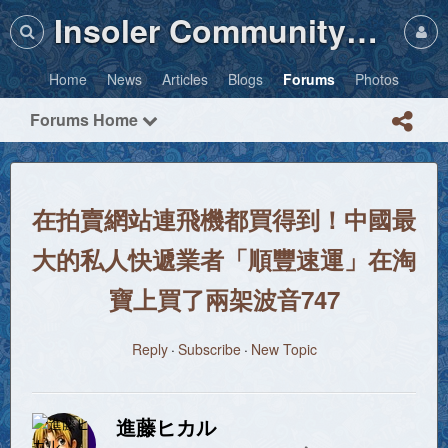
Insoler Community・Photos
Home
News
Articles
Blogs
Forums
Photos
Forums Home
在拍賣網站連飛機都買得到！中國最
大的私人快遞業者「順豐速運」在淘
寶上買了兩架波音747
Reply
Subscribe
New Topic
進藤ヒカル