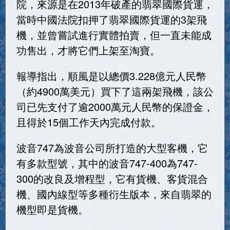
院，來源是在2013年破產的翡翠國際貨運，
當時中國法院扣押了翡翠國際貨運的3架飛
機，並曾嘗試進行實體拍賣，但一直未能成
功售出，才將它們上架至淘寶。
報導指出，順風是以總價3.228億元人民幣
（約4900萬美元）買下了這兩架飛機，該公
司已先支付了逾2000萬元人民幣的保證金，
且得於15個工作天內完成付款。
波音747為波音公司所打造的大型客機，它
有多款型號，其中的波音747-400為747-
300的改良及增程型，它有貨機、客貨混合
機、國內線型等多種衍生版本，來自翡翠的
機型即是貨機。