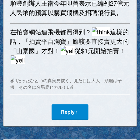
順豐創辦人王衛今年即曾表示已編列27億元
人民幣的預算以購買飛機及招聘飛行員。
在拍賣網站連飛機都買得到？
這樣的
話，「拍賣平台淘寶」應該要直接賣更大的
「山寨國」才對！
從$1元開始拍賣！
🍎たったひとつの真実見抜く、見た目は大人、頭脳は子
供、その名は名馬鹿ヒカル！🍏
Reply ›