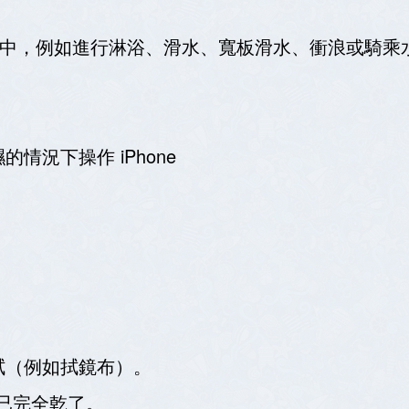
速水流中，例如進行淋浴、滑水、寬板滑水、衝浪或騎
情況下操作 iPhone
拭（例如拭鏡布）。
機已完全乾了。