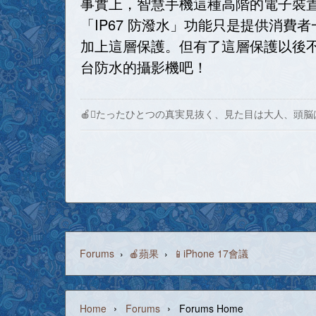
事實上，智慧手機這種高階的電子裝
「IP67 防潑水」功能只是提供消費者一
加上這層保護。但有了這層保護以後
台防水的攝影機吧！
🍎たったひとつの真実見抜く、見た目は大人、頭脳
Forums
›
🍎蘋果
›
📱iPhone 17會議
›
›
Home
Forums
Forums Home