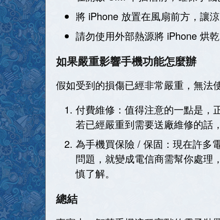
將 iPhone 放置在風扇前方，讓涼
請勿使用外部熱源將 iPhone 烘
如果嚴重影響手機功能怎麼辦
假如受到的損傷已經非常嚴重，無法
付費維修：值得注意的一點是，正如
若已經嚴重到需要送廠維修的話
為手機買保險 / 保固：現在許
問題，就變成電信商需幫你處理
慎了解。
總結