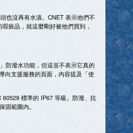
鏡頭也沒再有水漬。CNET 表示他們不
一的瑕疵品，就這麼剛好被他們買到，
7」防潑水功能，但這並不表示它真的
們導向支援服務的頁面，內容提及「使
529 標準的 IP67 等級。防潑、抗
保固範圍內。