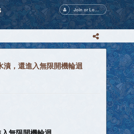
s
Join or Login
殘留水漬，還進入無限開機輪迴
還進入無限開機輪迴