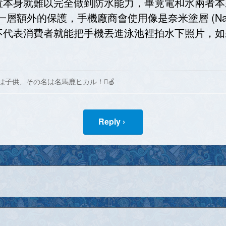
置本身就難以完全做到防水能力，畢竟電和水兩者本
層額外的保護，手機廠商會使用像是奈米塗層 (Nano 
不代表消費者就能把手機丟進泳池裡拍水下照片，如
は子供、その名は名馬鹿ヒカル！🍏
Reply ›