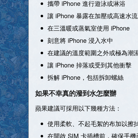
攜帶 iPhone 進行遊泳或淋浴
讓 iPhone 暴露在加壓或高
在三溫暖或蒸氣室使用 iPhone
刻意將 iPhone 浸入水中
在建議的溫度範圍之外或極為潮濕的
讓 iPhone 掉落或受到其他衝擊
拆解 iPhone，包括拆卸螺絲
如果不幸真的潑到水怎麼辦
蘋果建議可採用以下幾種方法：
使用柔軟、不起毛絮的布加以擦
在開啟 SIM 卡插槽前，確保手