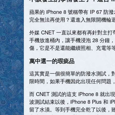
蘋果的 iPhone 8 號稱帶有 I
完全無法再使用？還進入無限開機輪
外媒 CNET 一直以來都有再針對主
手機放進桶內，讓手機浸泡 28 分
傷，它是不是還能繼續照相、充電等
萬中選一的瑕疵品
這其實是一個很簡單的防潑水測試，對
限時間，如果手機因此出現任何問題
而 CNET 測試的這支 iPhone 8 就出現
波測試結束以後，iPhone 8 Plus 
留了水漬。等到手機完全乾了以後，雖