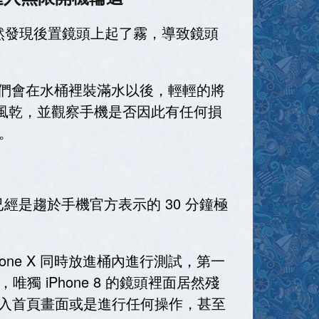
乾，居然發現後置鏡頭上起了霧，導致鏡頭
，它們會在水桶裡裝滿水以後，輕輕的將
然風乾，並觀察手機是否因此有任何損
。
經是趨於手機官方表示的 30 分鐘極
和 iPhone X 同時放進桶內進行測試，第一
，唯獨 iPhone 8 的鏡頭裡面居然殘
進入首頁畫面或是進行任何操作，甚至