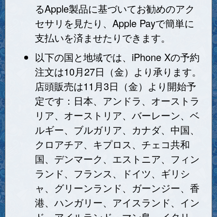
るApple製品に基づいてお勧めのアク
セサリを見たり、Apple Payで簡単に
支払いを済ませたりできます。
以下の国と地域では、iPhone Xの予約
注文は10月27日（金）より承ります。
店頭販売は11月3日（金）より開始予
定です：日本、アンドラ、オーストラ
リア、オーストリア、バーレーン、ベ
ルギー、ブルガリア、カナダ、中国、
クロアチア、キプロス、チェコ共和
国、デンマーク、エストニア、フィン
ランド、フランス、ドイツ、ギリシ
ャ、グリーンランド、ガーンジー、香
港、ハンガリー、アイスランド、イン
ド、アイルランド、マン島、イタリ