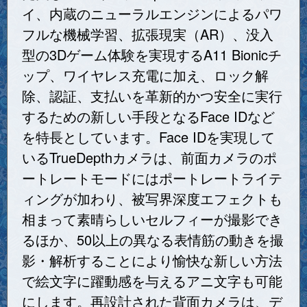
イ、内蔵のニューラルエンジンによるパワ
フルな機械学習、拡張現実（AR）、没入
型の3Dゲーム体験を実現するA11 Bionicチ
ップ、ワイヤレス充電に加え、ロック解
除、認証、支払いを革新的かつ安全に実行
するための新しい手段となるFace IDなど
を特長としています。Face IDを実現して
いるTrueDepthカメラは、前面カメラのポ
ートレートモードにはポートレートライテ
ィングが加わり、被写界深度エフェクトも
相まって素晴らしいセルフィーが撮影でき
るほか、50以上の異なる表情筋の動きを撮
影・解析することにより愉快な新しい方法
で絵文字に躍動感を与えるアニ文字も可能
にします。再設計された背面カメラは、デ