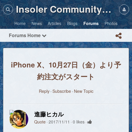
Insoler Community・Photos
Home
News
Articles
Blogs
Forums
Photos
Forums Home
iPhone X、10月27日（金）より予
約注文がスタート
Reply
Subscribe
New Topic
進藤ヒカル
Quote
2017/11/11
0 likes