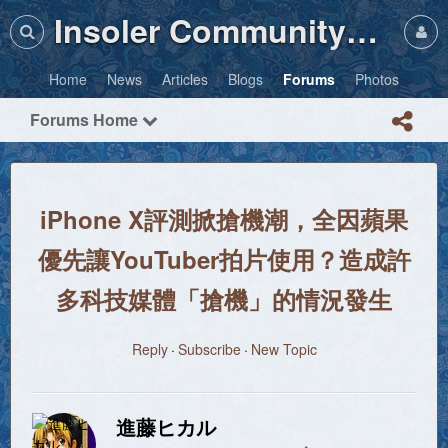
Insoler Community・Photos
Home
News
Articles
Blogs
Forums
Photos
Forums Home
iPhone X評測掀搶機潮，全因蘋果
優先讓YouTuber拍片使用？造成許
多科技媒體「搶機」的情況發生
Reply
Subscribe
New Topic
進藤ヒカル