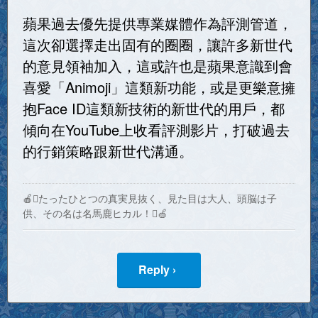
蘋果過去優先提供專業媒體作為評測管道，
這次卻選擇走出固有的圈圈，讓許多新世代
的意見領袖加入，這或許也是蘋果意識到會
喜愛「Animoji」這類新功能，或是更樂意擁
抱Face ID這類新技術的新世代的用戶，都
傾向在YouTube上收看評測影片，打破過去
的行銷策略跟新世代溝通。
🍎たったひとつの真実見抜く、見た目は大人、頭脳は子
供、その名は名馬鹿ヒカル！🍏
Reply ›