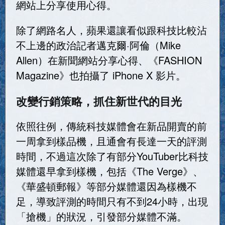
網站上分享使用心得。
除了網路名人，蘋果還讓看似跟科技比較沾
不上邊的政治記者邁克爾·阿倫（Mike
Allen）在新聞網站分享心得、《FASHION
Magazine》也拍攝了 iPhone X 影片。
改變行銷策略，抓住新世代的目光
依照往例，傳統科技媒體會在新品開賣的前
一周拿到樣品機，且通會有長達一天的評測
時間，不過這次除了有部分YouTuber比科技
媒體還早拿到樣機，包括《The Verge》、
《華盛頓郵報》等部分媒體還因為樣機不
足，導致評測的時間只有不到24小時，出現
「搶機」的狀況，引發部分媒體不滿。