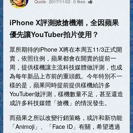
Quote
2017/11/02
0 likes
iPhone X評測掀搶機潮，全因蘋果
優先讓YouTuber拍片使用？
眾所期待的iPhone X將在本周五11/3正式開
賣，依照往例，蘋果都會在開賣的提前一
周，提供樣機讓主流科技媒體做評測，也成
為每年新品上市前的重頭戲。今年特別不一
樣的是，蘋果同時提前提供樣機給許多
YouTuber做評測，樣機數量不足，甚至還造
成許多科技媒體「搶機」的情況發生。
而蘋果之所以改變行銷策略，或許和新功能
「Animoji」、「Face ID」有關，希望透過