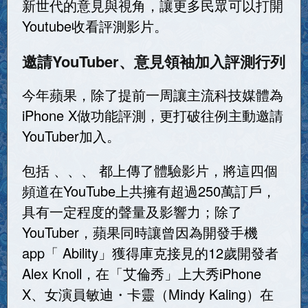
新世代的意見與視角，讓更多民眾可以打開
Youtube收看評測影片。
邀請YouTuber、意見領袖加入評測行列
今年蘋果，除了提前一周讓主流科技媒體為
iPhone X做功能評測，更打破往例主動邀請
YouTuber加入。
包括 、、、 都上傳了體驗影片，將這四個
頻道在YouTube上共擁有超過250萬訂戶，
具有一定程度的聲量及影響力；除了
YouTuber，蘋果同時讓曾因為開發手機
app「 Ability」獲得庫克接見的12歲開發者
Alex Knoll，在「艾倫秀」上大秀iPhone
X、女演員敏迪・卡靈（Mindy Kaling）在