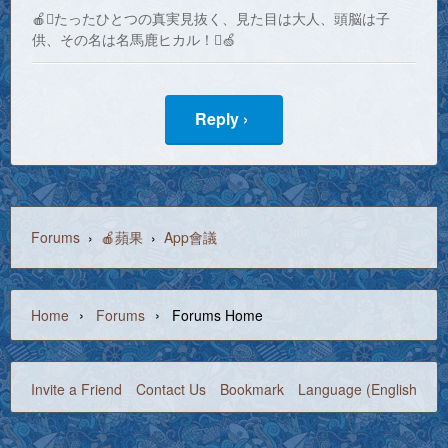
🍎たったひとつの真実見抜く、見た目は大人、頭脳は子
供、その名は名馬鹿ヒカル！🍏
Reply ›
Forums
›
🍎蘋果
›
App會議
›
›
Home
Forums
Forums Home
Invite a Friend
Contact Us
Bookmark
Language (English)
©