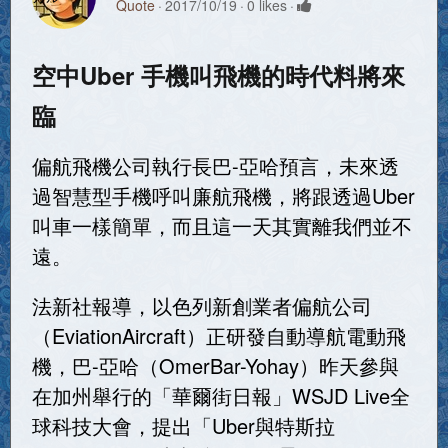
Quote
2017/10/19
0 likes
空中Uber 手機叫飛機的時代料將來
臨
偏航飛機公司執行長巴-亞哈預言，未來透
過智慧型手機呼叫廉航飛機，將跟透過Uber
叫車一樣簡單，而且這一天其實離我們並不
遠。
法新社報導，以色列新創業者偏航公司
（EviationAircraft）正研發自動導航電動飛
機，巴-亞哈（OmerBar-Yohay）昨天參與
在加州舉行的「華爾街日報」WSJD Live全
球科技大會，提出「Uber與特斯拉