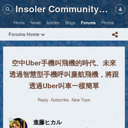
Insoler Community・Photos
Home
News
Articles
Blogs
Forums
Photos
Forums Home
空中Uber手機叫飛機的時代、未來
透過智慧型手機呼叫廉航飛機，將跟
透過Uber叫車一樣簡單
Reply
Subscribe
New Topic
進藤ヒカル