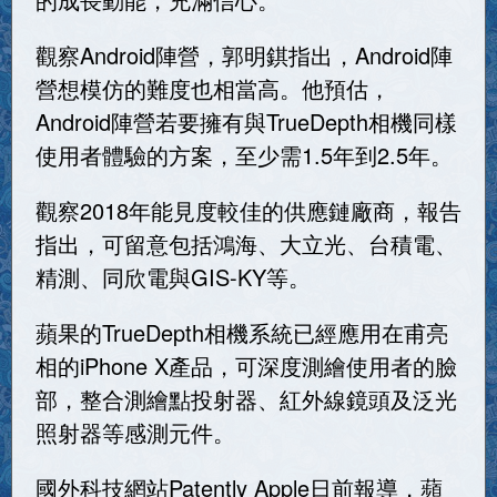
觀察Android陣營，郭明錤指出，Android陣
營想模仿的難度也相當高。他預估，
Android陣營若要擁有與TrueDepth相機同樣
使用者體驗的方案，至少需1.5年到2.5年。
觀察2018年能見度較佳的供應鏈廠商，報告
指出，可留意包括鴻海、大立光、台積電、
精測、同欣電與GIS-KY等。
蘋果的TrueDepth相機系統已經應用在甫亮
相的iPhone X產品，可深度測繪使用者的臉
部，整合測繪點投射器、紅外線鏡頭及泛光
照射器等感測元件。
國外科技網站Patently Apple日前報導，蘋