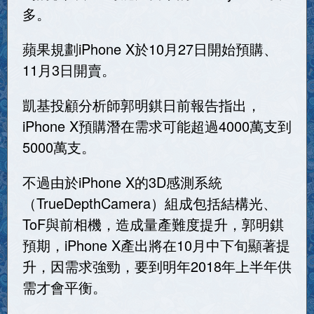
多。
蘋果規劃iPhone X於10月27日開始預購、
11月3日開賣。
凱基投顧分析師郭明錤日前報告指出，
iPhone X預購潛在需求可能超過4000萬支到
5000萬支。
不過由於iPhone X的3D感測系統
（TrueDepthCamera）組成包括結構光、
ToF與前相機，造成量產難度提升，郭明錤
預期，iPhone X產出將在10月中下旬顯著提
升，因需求強勁，要到明年2018年上半年供
需才會平衡。