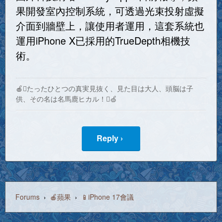
果開發室內控制系統，可透過光束投射虛擬
介面到牆壁上，讓使用者運用，這套系統也
運用iPhone X已採用的TrueDepth相機技
術。
🍎たったひとつの真実見抜く、見た目は大人、頭脳は子
供、その名は名馬鹿ヒカル！🍏
Reply ›
Forums
›
🍎蘋果
›
📱iPhone 17會議