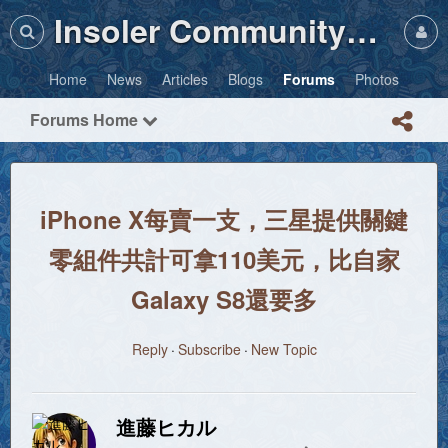
Insoler Community・Photos
Home
News
Articles
Blogs
Forums
Photos
Forums Home
iPhone X每賣一支，三星提供關鍵
零組件共計可拿110美元，比自家
Galaxy S8還要多
Reply
Subscribe
New Topic
進藤ヒカル