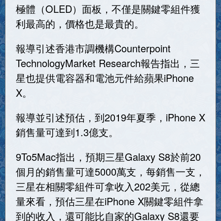
極體（OLED）面板，不僅是關鍵零組件獲
利最高的，價格也是最貴的。
報導引述香港市調機構Counterpoint
TechnologyMarket Research報告指出，三
星也提供電容器和電池元件給蘋果iPhone
X。
報導並引述預估，到2019年夏季，iPhone X
銷售量可達到1.3億支。
9To5Mac指出，預期三星Galaxy S8於前20
個月的銷售量可達5000萬支，每銷售一支，
三星在相關零組件可拿收入202美元，從總
量來看，預估三星在iPhone X關鍵零組件拿
到的收入，還可能比自家的Galaxy S8還要