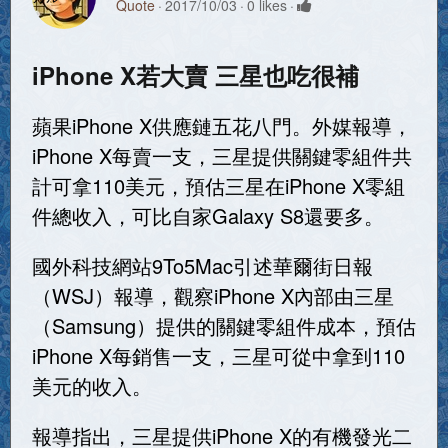
Quote
2017/10/03
0 likes
iPhone X若大賣 三星也吃很補
蘋果iPhone X供應鏈五花八門。外媒報導，
iPhone X每賣一支，三星提供關鍵零組件共
計可拿110美元，預估三星在iPhone X零組
件總收入，可比自家Galaxy S8還要多。
國外科技網站9To5Mac引述華爾街日報
（WSJ）報導，觀察iPhone X內部由三星
（Samsung）提供的關鍵零組件成本，預估
iPhone X每銷售一支，三星可從中拿到110
美元的收入。
報導指出，三星提供iPhone X的有機發光二