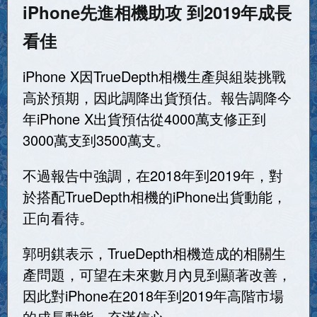
iPhone先進相機助攻 到2019年成長
看佳
iPhone X因TrueDepth相機生產與組裝挑戰
高於預期，因此調降出貨預估。報告調降今
年iPhone X出貨預估從4000萬支修正到
3000萬支到3500萬支。
不過報告中強調，在2018年到2019年，對
於搭配TrueDepth相機的iPhone出貨動能，
正向看待。
郭明錤表示，TrueDepth相機造成的相關生
產問題，可望在未來數月內見到顯著改善，
因此對iPhone在2018年到2019年高階市場
的成長動能，充滿信心。