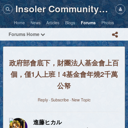
Insoler Community・Photos
Home
News
Articles
Blogs
Forums
Photos
Forums Home
政府部會底下，財團法人基金會上百
個，僅1人上班！4基金會年燒2千萬
公帑
Reply
Subscribe
New Topic
進藤ヒカル