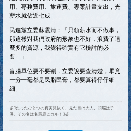
用、專務費用、旅運費、專案計畫支出，光
薪水就佔近七成。
民進黨立委蘇震清：「只領薪水而不做事，
那這樣對我們政府的形象也不好，浪費了這
麼多的資源，我覺得確實有它檢討的必
要。」
盲腸單位要不要割，立委說要查清楚，畢竟
一分一毫都是民脂民膏，都要算得仔仔細
細。
🍎たったひとつの真実見抜く、見た目は大人、頭脳は子
供、その名は名馬鹿ヒカル！🍏