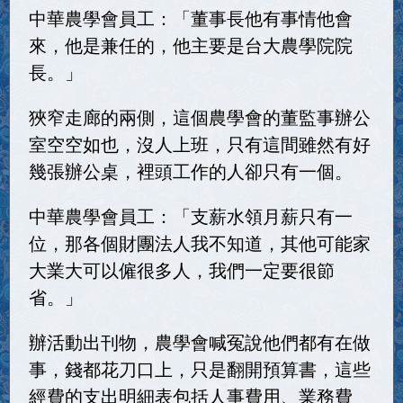
中華農學會員工：「董事長他有事情他會
來，他是兼任的，他主要是台大農學院院
長。」
狹窄走廊的兩側，這個農學會的董監事辦公
室空空如也，沒人上班，只有這間雖然有好
幾張辦公桌，裡頭工作的人卻只有一個。
中華農學會員工：「支薪水領月薪只有一
位，那各個財團法人我不知道，其他可能家
大業大可以僱很多人，我們一定要很節
省。」
辦活動出刊物，農學會喊冤說他們都有在做
事，錢都花刀口上，只是翻開預算書，這些
經費的支出明細表包括人事費用、業務費