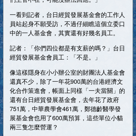
一看到記者，台日經貿發展基金會的工作人
員站起身不願受訪，不過仔細瞧這個立委口
中的一人基金會，其實還有好幾名員工。
記者：「你們四位都是有支薪的嗎？」台日
經貿發展基金會員工：「不是。」
像這樣隱身在小小辦公室的財團法人基金會
還真不少，除了一年花900萬的台港經濟文
化合作策進會，帳面上同樣「一夫當關」的
還有台日經貿發展基金會，去年花了政府
751萬，中華農學會461萬，鄭德齡醫學發
展基金會也用了600萬預算，這些單位小貓
兩三隻怎麼營運？