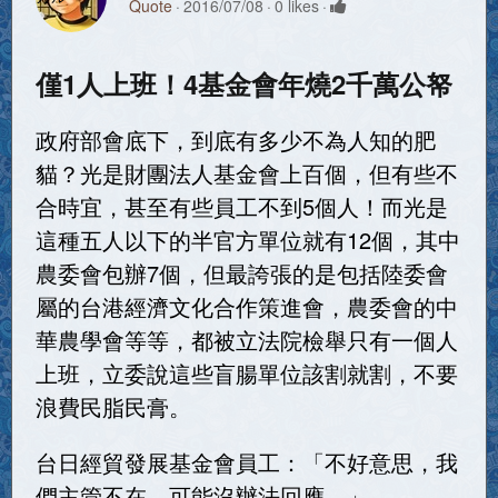
Quote
2016/07/08
0 likes
僅1人上班！4基金會年燒2千萬公帑
政府部會底下，到底有多少不為人知的肥
貓？光是財團法人基金會上百個，但有些不
合時宜，甚至有些員工不到5個人！而光是
這種五人以下的半官方單位就有12個，其中
農委會包辦7個，但最誇張的是包括陸委會
屬的台港經濟文化合作策進會，農委會的中
華農學會等等，都被立法院檢舉只有一個人
上班，立委說這些盲腸單位該割就割，不要
浪費民脂民膏。
台日經貿發展基金會員工：「不好意思，我
們主管不在，可能沒辦法回應。」