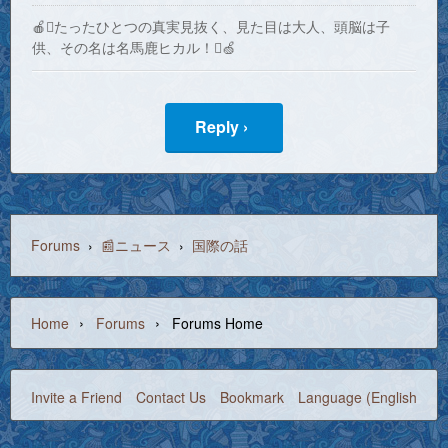
🍎たったひとつの真実見抜く、見た目は大人、頭脳は子
供、その名は名馬鹿ヒカル！🍏
Reply ›
Forums
›
📰ニュース
›
国際の話
›
›
Home
Forums
Forums Home
Invite a Friend
Contact Us
Bookmark
Language (English)
©