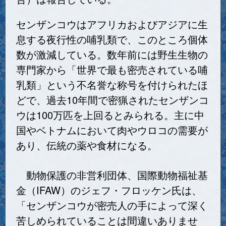
センザンコウはアフリカおよびアジアに生
息する夜行性の哺乳類で、このところ個体
数が激減している。数年前には野生生物の
専門家から「世界で最も密売されている哺
乳類」という不名誉な称号を付けられたほ
どで、過去10年間で密猟されたセンザンコ
ウは100万匹を上回るとみられる。主に中
国やベトナムにおいて肉やウロコの需要が
あり、伝統の薬や食材になる。
動物保護の非営利団体、国際動物福祉基
金（IFAW）のジェフ・フロッケン氏は、
「センザンコウが密売人の手によって深く
苦しめられていることは間違いありませ