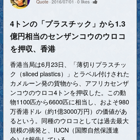
Quote
2016/07/01
0 likes
4トンの「プラスチック」から1.3
億円相当のセンザンコウのウロコ
を押収、香港
香港当局は6月23日、「薄切りプラスチッ
ク（sliced plastics）」とラベル付けされた
カメルーン発の貨物から、アフリカセンザ
ンコウのウロコ4トンを押収した。この動
物1100匹から6600匹に相当し、およそ980
万香港ドル（約1億3000万円）の価値があ
るという。同種のウロコとしては過去最大
規模の摘発と、IUCN（国際自然保護連
合）は報告している。