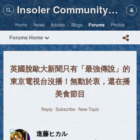
Insoler Community・Photos
Home
News
Articles
Blogs
Forums
Photos
Forums Home
英國脫歐大新聞只有「最強傳說」的
東京電視台沒播！無動於衷，還在播
美食節目
Reply
Subscribe
New Topic
進藤ヒカル