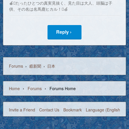
🍎たったひとつの真実見抜く、見た目は大人、頭脳は子
供、その名は名馬鹿ヒカル！🍏
Reply ›
Forums
›
📰新聞
›
日本
›
›
Home
Forums
Forums Home
Invite a Friend
Contact Us
Bookmark
Language (English)
©