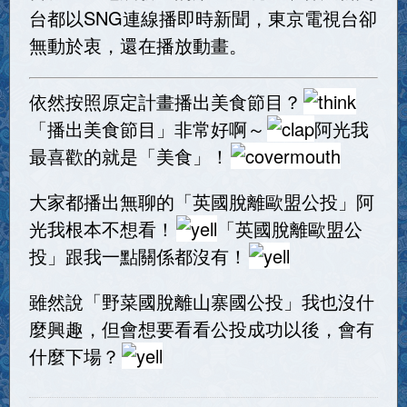
台都以SNG連線播即時新聞，東京電視台卻
無動於衷，還在播放動畫。
依然按照原定計畫播出美食節目？
「播出美食節目」非常好啊～
阿光我
最喜歡的就是「美食」！
大家都播出無聊的「英國脫離歐盟公投」阿
光我根本不想看！
「英國脫離歐盟公
投」跟我一點關係都沒有！
雖然說「野菜國脫離山寨國公投」我也沒什
麼興趣，但會想要看看公投成功以後，會有
什麼下場？