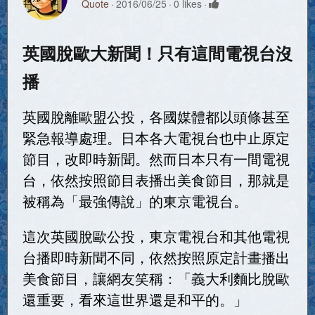
Quote
2016/06/25
0 likes
英國脫歐大新聞！只有這間電視台沒
播
英國脫離歐盟公投，各國媒體都以頭條甚至
緊急報導處理。日本各大電視台也中止原定
節目，改即時新聞。然而日本只有一間電視
台，依然按照節目表播出美食節目，那就是
被稱為「最強傳說」的東京電視台。
這次英國脫歐公投，東京電視台和其他電視
台播即時新聞不同，依然按照原定計畫播出
美食節目，讓網友笑稱：「義大利麵比脫歐
還重要，看來這世界還是和平的。」