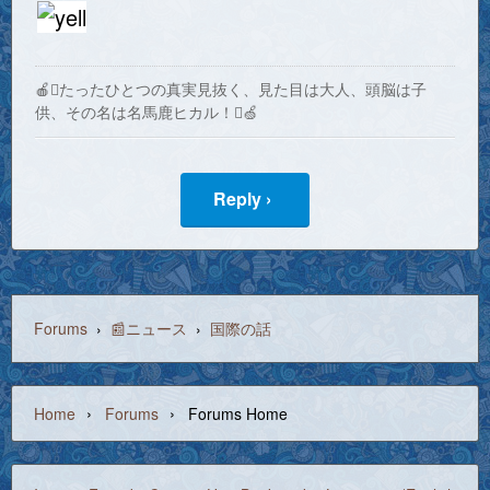
🍎たったひとつの真実見抜く、見た目は大人、頭脳は子
供、その名は名馬鹿ヒカル！🍏
Reply ›
Forums
›
📰ニュース
›
国際の話
›
›
Home
Forums
Forums Home