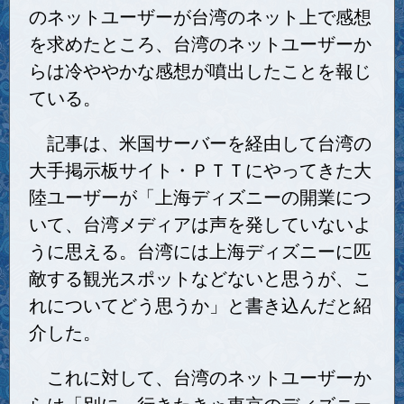
のネットユーザーが台湾のネット上で感想
を求めたところ、台湾のネットユーザーか
らは冷ややかな感想が噴出したことを報じ
ている。
記事は、米国サーバーを経由して台湾の
大手掲示板サイト・ＰＴＴにやってきた大
陸ユーザーが「上海ディズニーの開業につ
いて、台湾メディアは声を発していないよ
うに思える。台湾には上海ディズニーに匹
敵する観光スポットなどないと思うが、こ
れについてどう思うか」と書き込んだと紹
介した。
これに対して、台湾のネットユーザーか
らは「別に。行きたきゃ東京のディズニー