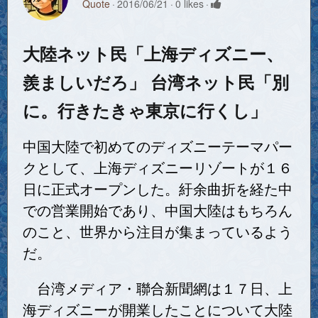
Quote
2016/06/21
0 likes
大陸ネット民「上海ディズニー、
羨ましいだろ」 台湾ネット民「別
に。行きたきゃ東京に行くし」
中国大陸で初めてのディズニーテーマパー
クとして、上海ディズニーリゾートが１６
日に正式オープンした。紆余曲折を経た中
での営業開始であり、中国大陸はもちろん
のこと、世界から注目が集まっているよう
だ。
台湾メディア・聯合新聞網は１７日、上
海ディズニーが開業したことについて大陸