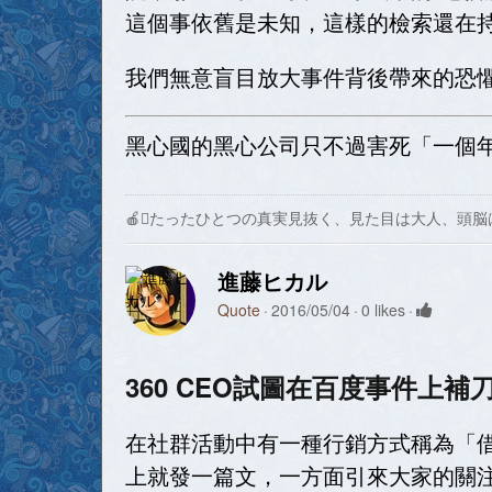
這個事依舊是未知，這樣的檢索還在
我們無意盲目放大事件背後帶來的恐
黑心國的黑心公司只不過害死「一個
🍎たったひとつの真実見抜く、見た目は大人、頭脳
進藤ヒカル
Quote
2016/05/04
0 likes
360 CEO試圖在百度事件上
在社群活動中有一種行銷方式稱為「
上就發一篇文，一方面引來大家的關