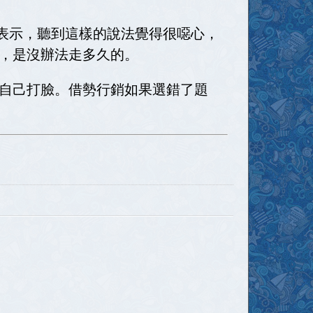
友表示，聽到這樣的說法覺得很噁心，
，是沒辦法走多久的。
自己打臉。借勢行銷如果選錯了題