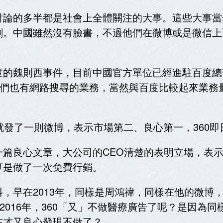
討論的多半都是社會上全體關注的大事。這些大事當
劇。中國雖然沒有臉書，不過他們在微博或是微信上
度的魏則西事件，目前中國官方單位已經進駐百度總
他們也有網路搜尋的業務，當然與百度比較起來業務
禕就發了一則微博，表示市場第二、良心第一，360
一篇良心文章，大公司的CEO清楚的表明立場，表
算是做了一次免費行銷。
，早在2013年，同樣是周鴻禕，同樣在他的微博
2016年，360「又」不做醫療廣告了呢？是因為
在才又良心發現不做了？