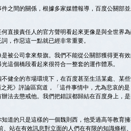
事件之間的關係，根據多家媒體報導，百度公關部並
任何直接責任人的官方聲明看起來更像是與全世界為
託詞，作惡這一點就已經非常重要。
像是被公司拿來祭旗。我們不能從公關部獲得更有效
件曝光這個橋段看起來很符合一整套的運作體系。
個不健全的市場環境下，在百度甚至生活某處、某些
則西之死》評論區寫道，「這件事情中，尤為悲哀的
有辦法去懲戒他。我們把錯誤都歸結在百度身上，是
你知道的只是這樣的一個魏則西，他受過高等教育擁
腦前、站在有效訊息對立面的人們在有限的知識條框