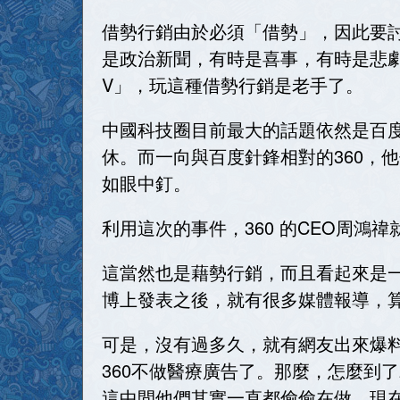
借勢行銷由於必須「借勢」，因此要
是政治新聞，有時是喜事，有時是悲
V」，玩這種借勢行銷是老手了。
中國科技圈目前最大的話題依然是百
休。而一向與百度針鋒相對的360，
如眼中釘。
利用這次的事件，360 的CEO周鴻
這當然也是藉勢行銷，而且看起來是
博上發表之後，就有很多媒體報導，
可是，沒有過多久，就有網友出來爆料
360不做醫療廣告了。那麼，怎麼到了
這中間他們其實一直都偷偷在做，現