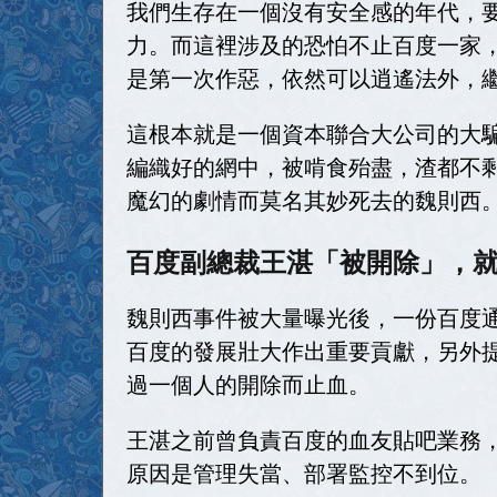
我們生存在一個沒有安全感的年代，
力。而這裡涉及的恐怕不止百度一家
是第一次作惡，依然可以逍遙法外，
這根本就是一個資本聯合大公司的大
編織好的網中，被啃食殆盡，渣都不
魔幻的劇情而莫名其妙死去的魏則西
百度副總裁王湛「被開除」，
魏則西事件被大量曝光後，一份百度通
百度的發展壯大作出重要貢獻，另外
過一個人的開除而止血。
王湛之前曾負責百度的血友貼吧業務
原因是管理失當、部署監控不到位。