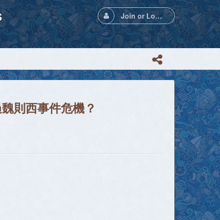
s
Join or Login
過魏則西事件危機？