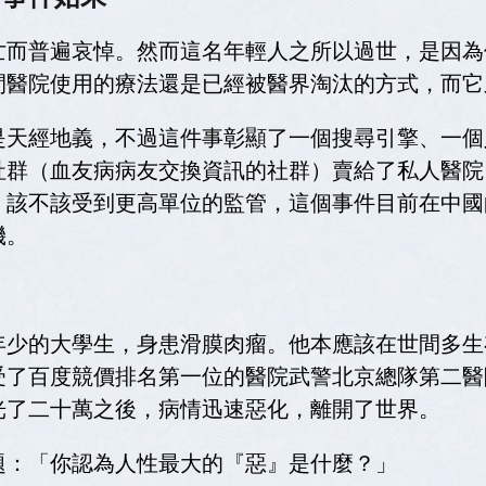
亡而普遍哀悼。然而這名年輕人之所以過世，是因為
間醫院使用的療法還是已經被醫界淘汰的方式，而它
是天經地義，不過這件事彰顯了一個搜尋引擎、一個
社群（血友病病友交換資訊的社群）賣給了私人醫院
，該不該受到更高單位的監管，這個事件目前在中國
機。
年少的大學生，身患滑膜肉瘤。他本應該在世間多生
受了百度競價排名第一位的醫院武警北京總隊第二醫
光了二十萬之後，病情迅速惡化，離開了世界。
題：「你認為人性最大的『惡』是什麼？」