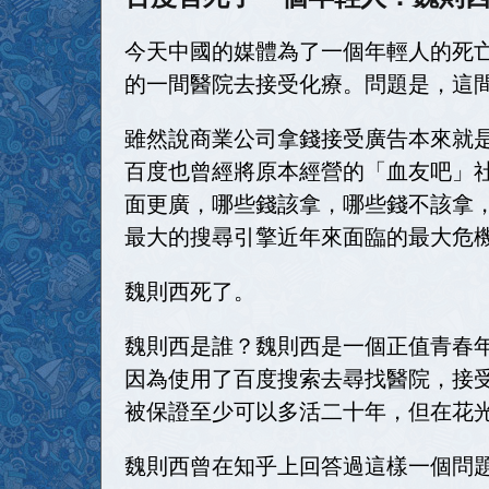
今天中國的媒體為了一個年輕人的死
的一間醫院去接受化療。問題是，這
雖然說商業公司拿錢接受廣告本來就
百度也曾經將原本經營的「血友吧」
面更廣，哪些錢該拿，哪些錢不該拿
最大的搜尋引擎近年來面臨的最大危
魏則西死了。
魏則西是誰？魏則西是一個正值青春
因為使用了百度搜索去尋找醫院，接
被保證至少可以多活二十年，但在花
魏則西曾在知乎上回答過這樣一個問