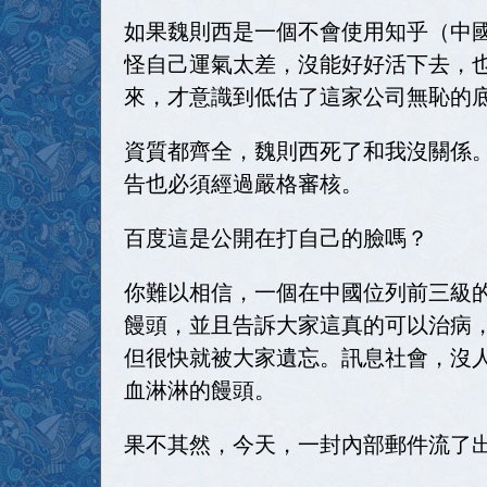
如果魏則西是一個不會使用知乎（中
怪自己運氣太差，沒能好好活下去，
來，才意識到低估了這家公司無恥的
資質都齊全，魏則西死了和我沒關係
告也必須經過嚴格審核。
百度這是公開在打自己的臉嗎？
你難以相信，一個在中國位列前三級
饅頭，並且告訴大家這真的可以治病
但很快就被大家遺忘。訊息社會，沒
血淋淋的饅頭。
果不其然，今天，一封內部郵件流了