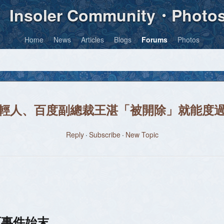
Insoler Community・Photo
Home
News
Articles
Blogs
Forums
Photos
輕人、百度副總裁王湛「被開除」就能度
Reply
Subscribe
New Topic
西事件始末