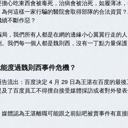
要擔心吃東西會被毒死，治病會被治死，如履薄冰，
，為何這樣一家行騙的醫院會取得部隊的合法資質？
繼續不斷作惡？
騙局，我們所有人都是在網的邊緣小心翼翼行走的人
剩。我們每一個人都是魏則西，沒有一丁點力量保護
。
就能度過魏則西事件危機？
告流出：百度決定 4 月 29 日為王湛在百度的最
提及了百度員工不得擅自接受媒體採訪或者對外發表
，媒體認為王湛離職可能跟之前貼吧被賣事件有直接