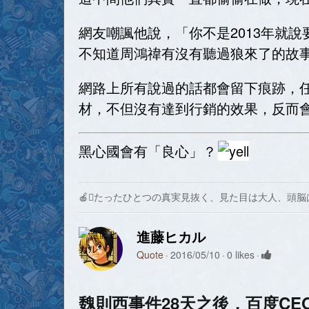
網友嘲諷他說，「你不是2013年就
不知道周鴻禕有沒有聽過狼來了的故
網路上所有說過的話都會留下痕跡，
材，不但沒有達到行銷的效果，反而
黑心國會有「良心」？
🍎たったひとつの真実見抜く、見た目は大人、頭脳
進藤ヒカル
Quote
2016/05/10
0 likes
魏則西事件28天之後，百度CE