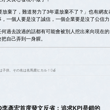
說要放棄了，難道努力了3年還放棄不了？」也有網
事，一個人要是沒了誠信，一個企業要是沒了公信力
任何過去說過的話都有可能會被別人挖出來向現在的
會把自己弄到一身腥。
は子供、その名は名馬鹿ヒカル！🍏
O李彥宏首度發文反省：追求KPI是錯的