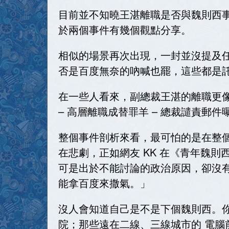
目前並不知曉王湛離職是否與魏則西
於兩個事件有幾個觀點分享。
相似的場景再次出現，一封並沒提及
否是百度無奈的吶喊也罷，這些都是
在一些人看來，副總裁王湛的離職更
– 高層離職成替罪羊 – 總裁譴責郵
整個事件剖析來看，最可怕的是在整
在悲劇，正如網友 KK 在《青年魏
可是出於不能討論的政治原因，卻沒
能拿百度來撒氣。」
沒人會知道自己是不是下個魏則西。
院；那些遠在二線、三線城市的 電