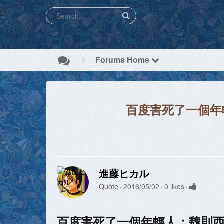
Forums Home
百度害死了一個年
進藤ヒカル
Quote
2016/05/02
0 likes
百度害死了一個年輕人：魏則