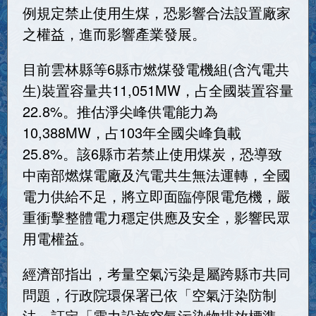
例規定禁止使用生煤，恐影響合法設置廠家
之權益，進而影響產業發展。
目前雲林縣等6縣市燃煤發電機組(含汽電共
生)裝置容量共11,051MW，占全國裝置容量
22.8%。推估淨尖峰供電能力為
10,388MW，占103年全國尖峰負載
25.8%。該6縣市若禁止使用煤炭，恐導致
中南部燃煤電廠及汽電共生無法運轉，全國
電力供給不足，將立即面臨停限電危機，嚴
重衝擊整體電力穩定供應及安全，影響民眾
用電權益。
經濟部指出，考量空氣污染是屬跨縣市共同
問題，行政院環保署已依「空氣汙染防制
法」訂定「電力設施空氣污染物排放標準」