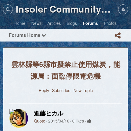
Insoler Community・Photos
Home
News
Articles
Blogs
Forums
Photos
Forums Home
雲林縣等6縣市擬禁止使用煤炭，能
源局：面臨停限電危機
Reply
Subscribe
New Topic
進藤ヒカル
Quote
2015/04/16
0 likes