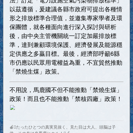
以茲遵循，爰建議各縣市政府可提出各種情
形之排放標準合理值，並邀集專家學者及環
保團體，就各種面向進行深入探討與研析
後，由中央主管機關統一訂定加嚴排放標
準，達到兼顧環境保護、經濟發展及能源穩
定供應之多贏目標。最後，經濟部呼籲6縣
市仍應以民眾用電權益為重，不宜貿然推動
「禁燒生煤」政策。
不用說，馬鹿國不但不能推動「禁燒生煤」
政策！而且也不能推動「禁核四廠」政策！
🍎たったひとつの真実見抜く、見た目は大人、頭脳は子