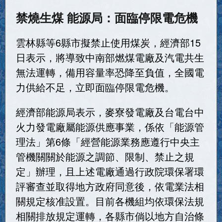
禁燒生煤 能源局：面臨停限電危機
雲林縣等6縣市擬禁止使用煤炭，經濟部15
日表示，將導致中南部燃煤電廠及汽電共生
無法運轉，備用容量率恐降至負值，全國電
力供給不足，立即面臨停限電危機。
經濟部能源局表示，麥寮發電廠及台電台中
火力發電廠屬能源供應事業，係依「能源管
理法」第6條「經營能源業務應遵行中央主
管機關關於能源之調節、限制、禁止之規
定」辦理，且上述電廠通過行政院環保署環
評審查並取得地方政府同意後，依電業法相
關規定核准設置。目前各機組均依環保法規
相關排放規定運轉，各縣市倘以地方自治條