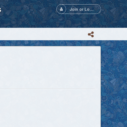
s
Join or Login