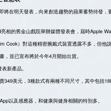
慧表即將在明天發表，向來創造趨勢的蘋果蓄勢待發
亮相的舊金山戲院舉辦媒體發表會，屆時Apple Wa
im Cook）對這種精密腕戴式裝置透露不多，但
上市計畫，並已宣布將於今年4月開始出貨。
度發表新產品。
美國賣349美元，3種款式有兩種不同尺寸，其中包括18K金
，也有多款App以及感應器，和健康與健身相關的特別多。