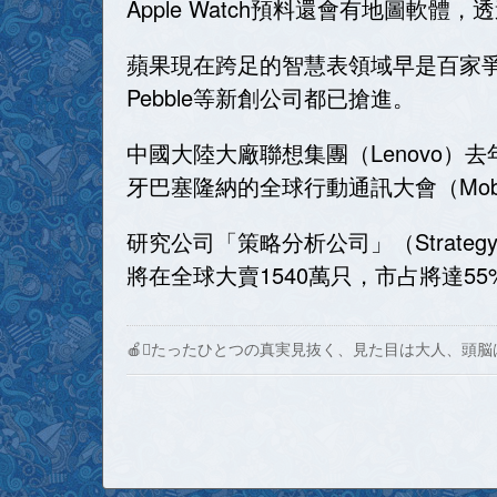
Apple Watch預料還會有地圖軟
蘋果現在跨足的智慧表領域早是百家爭鳴
Pebble等新創公司都已搶進。
中國大陸大廠聯想集團（Lenovo）去
牙巴塞隆納的全球行動通訊大會（Mobile
研究公司「策略分析公司」（Strategy A
將在全球大賣1540萬只，市占將達55
🍎たったひとつの真実見抜く、見た目は大人、頭脳