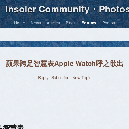
Insoler Community・Photo
Home
News
Articles
Blogs
Forums
Photos
蘋果跨足智慧表Apple Watch呼之欲出
Reply
Subscribe
New Topic
跨足智慧表