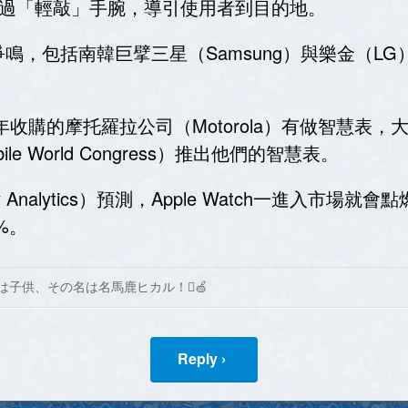
體，透過「輕敲」手腕，導引使用者到目的地。
，包括南韓巨擘三星（Samsung）與樂金（LG
年收購的摩托羅拉公司（Motorola）有做智慧表，
 World Congress）推出他們的智慧表。
nalytics）預測，Apple Watch一進入市場就會點燃
%。
は子供、その名は名馬鹿ヒカル！🍏
Reply ›