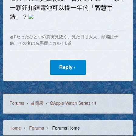
一顆鈕扣鋰電池可以撐一年的「智慧手
錶」？
🍎たったひとつの真実見抜く、見た目は大人、頭脳は子
供、その名は名馬鹿ヒカル！🍏
Reply ›
Forums
›
🍎蘋果
›
⌚Apple Watch Series 11
›
›
Home
Forums
Forums Home