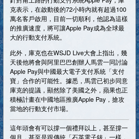
克表示，在啟動後的72小時內就有超過100
萬名客戶啟用，目前一切順利，他認為這樣
的推廣速度，將可讓Apple Pay成為全球最
大的行動支付系統。
此外，庫克也在WSJD Live大會上指出，幾
天後他將會與阿里巴巴創辦人馬雲一同討論
Apple Pay與中國最大電子支付系統「支付
寶」合作的可能性。據悉，馬雲已初步同意
庫克的提議，顯然除了美國之外，蘋果也正
積極計畫在中國地區推廣Apple Pay，搶攻
當地的行動支付市場。
這年頭會有可以撐一個禮拜以上，甚至撐一
個月，甚至是跟傳統「石英電子錶」一樣，