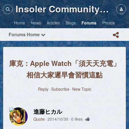
Insoler Community・Photos
Home
News
Articles
Blogs
Forums
Photos
Forums Home
庫克：Apple Watch「須天天充電」
相信大家遲早會習慣這點
Reply
Subscribe
New Topic
進藤ヒカル
Quote
2014/10/30
0 likes