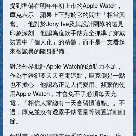
提到準備在明年年初上市的Apple Watch，
庫克表示，蘋果上下對於它的問世「相當興
奮」，他對於Jony Ive及其設計團隊的遠見
印象深刻，他認為這款手錶完全抓準了穿戴
裝置中「個人化」的精髓，而不是一支看起
來很詭異的隨身配備。
對於外界批評Apple Watch的續航力不足，
作為手錶卻要天天充電這點，庫克倒是一點
也不擔心，他認為正是人們愛用、頻繁的使
用Apple Watch，才會免不了必須每天充
電，「相信大家總有一天會習慣這點」。不
過，庫克並沒有透露手錶電量等裝置詳細細
節。
針對甫上路的行動支付系統Apple Pay，庫