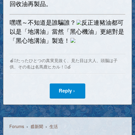
回收油再製品。
嘿嘿～不知道是誰騙誰？
反正連豬油都可
以是「地溝油」當然「黑心機油」更絕對是
「黑心地溝油」製造！
🍎たったひとつの真実見抜く、見た目は大人、頭脳は子
供、その名は名馬鹿ヒカル！🍏
Reply ›
Forums
›
📰新聞
›
生活