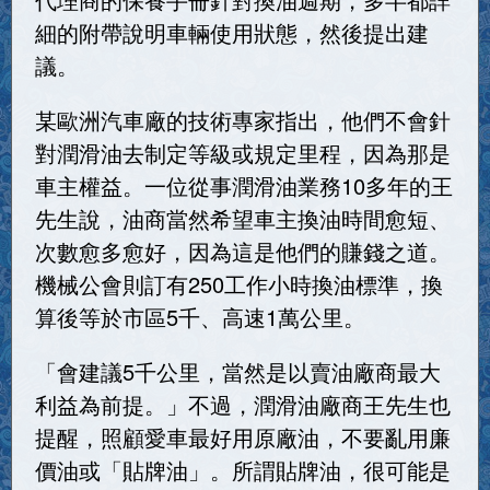
細的附帶說明車輛使用狀態，然後提出建
議。
某歐洲汽車廠的技術專家指出，他們不會針
對潤滑油去制定等級或規定里程，因為那是
車主權益。一位從事潤滑油業務10多年的王
先生說，油商當然希望車主換油時間愈短、
次數愈多愈好，因為這是他們的賺錢之道。
機械公會則訂有250工作小時換油標準，換
算後等於市區5千、高速1萬公里。
「會建議5千公里，當然是以賣油廠商最大
利益為前提。」不過，潤滑油廠商王先生也
提醒，照顧愛車最好用原廠油，不要亂用廉
價油或「貼牌油」。所謂貼牌油，很可能是