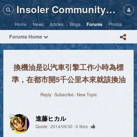
Insoler Community・Photos
Home
News
Articles
Blogs
Forums
Photos
Forums Home
換機油是以汽車引擎工作小時為標
準，在都市開5千公里本來就該換油
Reply
Subscribe
New Topic
進藤ヒカル
Quote
2014/09/30
0 likes