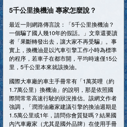
5千公里換機油 專家怎麼說？
最近一則網路傳言說：「5千公里換機油？
一個騙了國人幾10年的假話。」文章還要讀
者「果斷轉發出去，讓大家不再受騙」。事
實上，換機油是以汽車引擎工作小時為標準
的程序，若車子在都市開，平均時速僅15公
里，5千公里本來就該換油。
國際大車廠的車主手冊常有「1萬英哩（約
1.7萬公里）換機油」的說明，那是依照國
際間常常高速行駛的狀況推估。該網文作者
強調，「潤滑油廠家建議引擎的換油週期是
1.5萬公里或1年，請問你會質疑嗎？結果國
內汽車廠家（尤其是國外品牌）在使用手冊