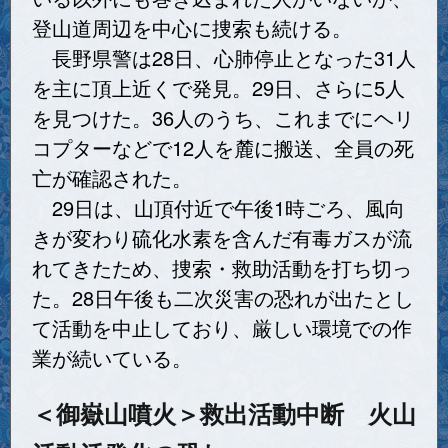
登山道周辺を中心に捜索も続ける。
長野県警は28日、心肺停止となった31人
を主に頂上近くで発見。29日、さらに5人
を見つけた。36人のうち、これまでにヘリ
コプターなどで12人を麓に搬送、全員の死
亡が確認された。
29日は、山頂付近で午後1時ごろ、風向
きが変わり硫化水素を含んだ有毒ガスが流
れてきたため、捜索・救助活動を打ち切っ
た。28日午後も二次災害の恐れが出たとし
て活動を中止しており、厳しい環境での作
業が続いている。
＜御嶽山噴火＞救出活動中断 火山