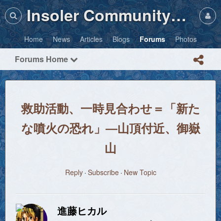
Insoler Community・Photos
Home
News
Articles
Blogs
Forums
Photos
Forums Home
救助活動、一時見合わせ＝「新た
な噴火の恐れ」―山頂付近、御嶽
山
Reply
Subscribe
New Topic
進藤ヒカル