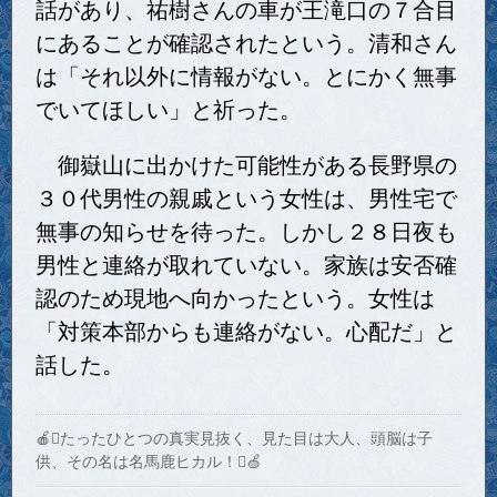
話があり、祐樹さんの車が王滝口の７合目
にあることが確認されたという。清和さん
は「それ以外に情報がない。とにかく無事
でいてほしい」と祈った。
御嶽山に出かけた可能性がある長野県の
３０代男性の親戚という女性は、男性宅で
無事の知らせを待った。しかし２８日夜も
男性と連絡が取れていない。家族は安否確
認のため現地へ向かったという。女性は
「対策本部からも連絡がない。心配だ」と
話した。
🍎たったひとつの真実見抜く、見た目は大人、頭脳は子
供、その名は名馬鹿ヒカル！🍏