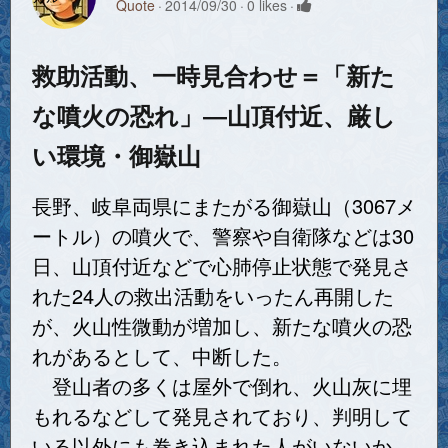
Quote
2014/09/30
0 likes
救助活動、一時見合わせ＝「新た
な噴火の恐れ」―山頂付近、厳し
い環境・御嶽山
長野、岐阜両県にまたがる御嶽山（3067メ
ートル）の噴火で、警察や自衛隊などは30
日、山頂付近などで心肺停止状態で発見さ
れた24人の救出活動をいったん再開した
が、火山性微動が増加し、新たな噴火の恐
れがあるとして、中断した。
登山者の多くは屋外で倒れ、火山灰に埋
もれるなどして発見されており、判明して
いる以外にも巻き込まれた人がいないか、