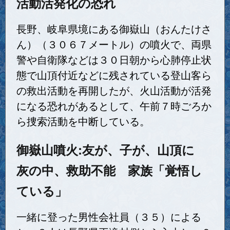
活動活発化の恐れ
長野、岐阜県境にある御嶽山（おんたけさ
ん）（３０６７メートル）の噴火で、両県
警や自衛隊などは３０日朝から心肺停止状
態で山頂付近などに残されている登山客ら
の救出活動を再開したが、火山活動が活発
になる恐れがあるとして、午前７時ごろか
ら捜索活動を中断している。
御嶽山噴火:友が、子が、山頂に
灰の中、救助不能 家族「覚悟し
ている」
一緒に登った男性会社員（３５）による