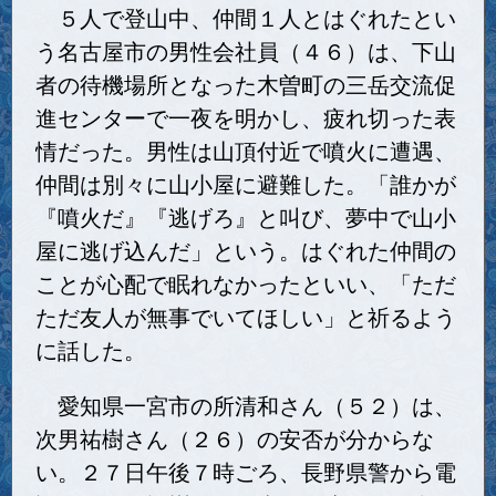
５人で登山中、仲間１人とはぐれたとい
う名古屋市の男性会社員（４６）は、下山
者の待機場所となった木曽町の三岳交流促
進センターで一夜を明かし、疲れ切った表
情だった。男性は山頂付近で噴火に遭遇、
仲間は別々に山小屋に避難した。「誰かが
『噴火だ』『逃げろ』と叫び、夢中で山小
屋に逃げ込んだ」という。はぐれた仲間の
ことが心配で眠れなかったといい、「ただ
ただ友人が無事でいてほしい」と祈るよう
に話した。
愛知県一宮市の所清和さん（５２）は、
次男祐樹さん（２６）の安否が分からな
い。２７日午後７時ごろ、長野県警から電