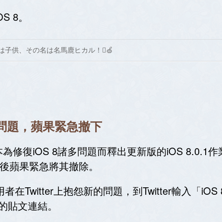
S 8。
は子供、その名は名馬鹿ヒカル！🍏
hID問題，蘋果緊急撤下
復iOS 8諸多問題而釋出更新版的iOS 8.0.
不久後蘋果緊急將其撤除。
者在Twitter上抱怨新的問題，到Twitter輸入「i
8的貼文連結。