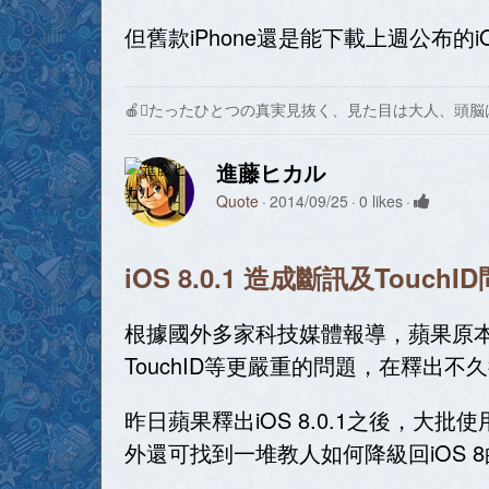
但舊款iPhone還是能下載上週公布的iO
🍎たったひとつの真実見抜く、見た目は大人、頭脳
進藤ヒカル
Quote
2014/09/25
0 likes
iOS 8.0.1 造成斷訊及Touc
根據國外多家科技媒體報導，蘋果原本為修
TouchID等更嚴重的問題，在釋出
昨日蘋果釋出iOS 8.0.1之後，大批使用
外還可找到一堆教人如何降級回iOS 