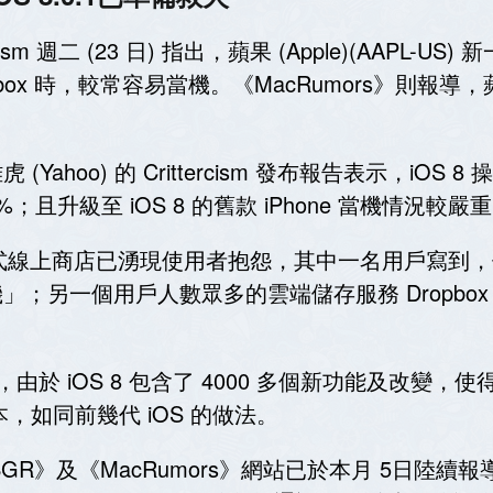
cism 週二 (23 日) 指出，蘋果 (Apple)(AAPL-
Dropbox 時，較常容易當機。《MacRumors》則
ahoo) 的 Crittercism 發布報告表示，iOS 8
且升級至 iOS 8 的舊款 iPhone 當機情況較嚴
 應用程式線上商店已湧現使用者抱怨，其中一名用戶寫
及當機」；另一個用戶人數眾多的雲端儲存服務 Dropbo
Levy 認為，由於 iOS 8 包含了 4000 多個新功能及
本，如同前幾代 iOS 的做法。
BGR》及《MacRumors》網站已於本月 5日陸續