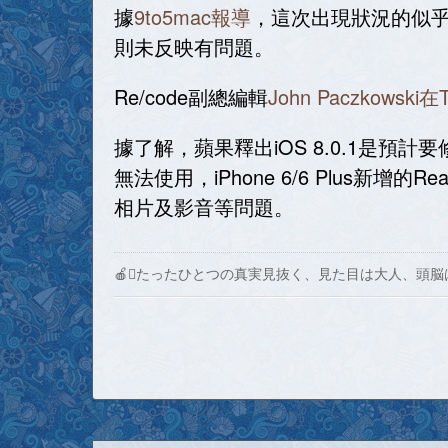
據
9to5mac報導
，這次出現狀況的似乎僅限於i
則未反映有問題。
Re/code副總編輯
John Paczkowski在
據了解，蘋果釋出iOS 8.0.1是預計要
無法使用，iPhone 6/6 Plus新增
相片及影音等問題。
🍎たったひとつの真実見抜く、見た目は大人、頭脳