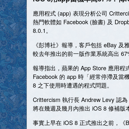
應用程式 (app) 表現分析公司 Critter
熱門軟體如 Facebook (臉書) 及 
8.0.1。
《彭博社》報導，客戶包括 eBay 及雅虎 (Y
較去年推出的前一版作業系統高出 67%；
報導指出，蘋果的 App Store
Facebook 的 app 時「經常停滯
8 之下使用時遭遇的程式問題。
Crittercism 執行長 Andrew 
將在幾週及幾月內推出 iOS 8 修補版
事實上早在 iOS 8 正式推出之前，《