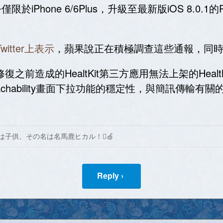
Phone 6/6Plus，升級至最新版iOS 8.0.1的Phon
Twitter上表示
，蘋果說正在積極調查這些通報，同時間也
修復之前造成的HealtKit第三方應用無法上架的Hea
的Reachability畫面下拉功能的穩定性，與簡訊傳輸
は子供、その名は名馬鹿ヒカル！🍏
Reply ›