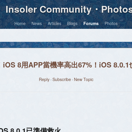
Insoler Community・Photo
Home
News
Articles
Blogs
Forums
Photos
iOS 8用APP當機率高出67%！iOS 8.0.
Reply
Subscribe
New Topic
OS 8.0.1已準備救火