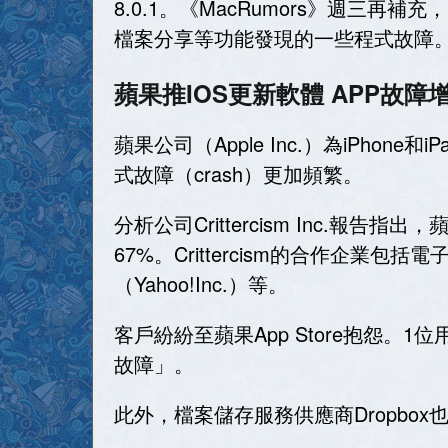
8.0.1。《MacRumors》週三再補
檔案分享等功能發現的一些程式故障
蘋果推IOS更新軟體 APP故障
蘋果公司（Apple Inc.）為iPhone
式故障（crash）更加頻繁。
分析公司Crittercism Inc.報
67%。Crittercism的合作企業包括電子
（Yahoo!Inc.）等。
客戶紛紛至蘋果App Store抱怨。
故障」。
此外，檔案儲存服務供應商Dropbox