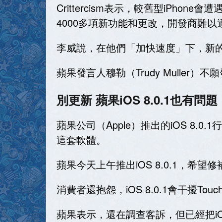
Crittercism表示，較舊型iPhone
4000多項新功能和更改，開發商難以
李威說，在他們「加快速度」下，新
蘋果發言人穆勒（Trudy Muller）
別更新 蘋果iOS 8.0.1也有問題
蘋果公司（Apple）推出的iOS 
這套軟體。
蘋果今天上午推出iOS 8.0.1，希
消費者還抱怨，iOS 8.0.1會干擾Tou
蘋果表示，還在調查客訴，但已經把iO