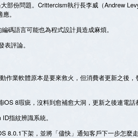
會遭遇大部份問題。Crittercism執行長李威（Andr
適應。
的編碼語言可能也為程式設計員造成麻煩。
不願發表評論。
8.0.1行動作業軟體原本是要來救火，但消費者更新之
望修補iOS 8瑕疵，沒料到愈補愈大洞，更新之後連電
ch ID指紋辨識系統。
S 8.0.1下架，並將「儘快」通知客戶下一步怎麼