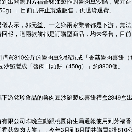
到出問題的芳福香豬油製作的魯肉豆沙餡，郭元益一
50g）」目前已停止製造販售，供退貨退費。
秀儀表示，郭元益、一之鄉兩家業者都是下游，無法
者回報，這兩款餅都是訂購型商品，均未零售，目前
購買810公斤的魯肉豆沙餡製成「香菇魯肉喜餅（12
豆沙餡製成「魯肉日頭餅（450g）」約3800個。
下游銘珍食品的魯肉豆沙餡製成喜餅禮盒2349盒
份有限公司昨晚主動跟桃園衛生局通報使用到芳福香
菇魯肉大餅」，今年3月到8月間共購買2批810公斤