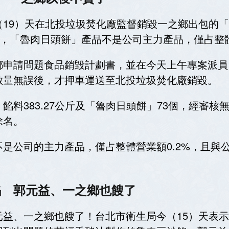
（19）天在北投垃圾焚化廠監督銷毀一之鄉出包的
示，「魯肉日頭餅」產品不是公司主力產品，僅占整體
鄉申請問題食品銷毀計劃書，並在今天上午專案派員
數量無誤後，才押車運送至北投垃圾焚化廠銷毀。
餡料383.27公斤及「魯肉日頭餅」73個，經審
除名。
是公司的主力產品，僅占整體營業額0.2%，且與
餡 郭元益、一之鄉也餿了
元益、一之鄉也餿了！台北市衛生局今（15）天表