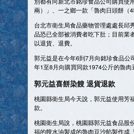
別都有向新北市銘珍食品公司購買使用
兩）」、一之鄉一款「魯肉日頭餅（4
台北市衛生局食品藥物管理處處長邱
品恐已全部被消費者吃下肚；目前業
以退貨、退費。
郭元益是在今年6到7月向銘珍食品公司
年1至8月向購買同款1974公斤的魯肉
郭元益喜餅染餿 退貨退款
桃園縣衛生局今天說，郭元益使用芳福
款。
桃園衛生局說，桃園縣郭元益食品股
福的餿水油製成的魯肉豆沙餡製作成「香