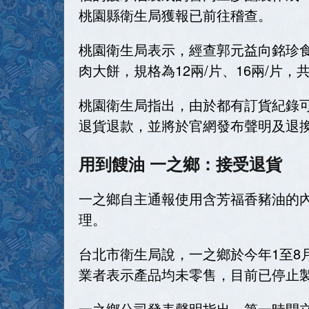
桃園縣衛生局獲報已前往稽查。
桃園衛生局表示，經查郭元益向銘珍食品
肉大餅，規格為12兩/片、16兩/片，共
桃園衛生局指出，由於都有訂貨紀錄可
退貨退款，並將於官網發布聲明及退
用到餿油 一之鄉：接受退貨
一之鄉自主通報使用含芳福香豬油的
理。
台北市衛生局說，一之鄉於今年1至8月
業者表示產品均未零售，目前已停止
一之鄉公司發表聲明指出，第一時間