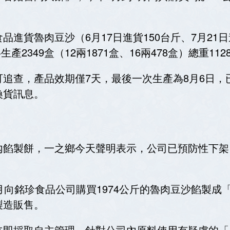
進貨魯肉豆沙（6月17日進貨150台斤、7月21日
生產2349盒（12兩1871盒、16兩478盒）總重
追查，產品效期僅7天，最後一次生產為8月6日，
換貨訊息。
內餡製餅，一之鄉今天聲明表示，公司已預防性下架
向銘珍食品公司購買1974公斤的魯肉豆沙餡製成「魯
製造販售。
立即採取自主管理，針對公司內原料使用有疑慮的「