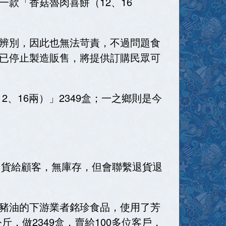
款「香菇魯肉喜餅（12、16
辨別，因此也無法苛責，不過問題食
已停止製造販售，將提供訂購民眾可
、16兩）」2349盒；一之鄉則是今
出貨給顧客，無庫存，但會聯繫退貨退
豬油的下游業者銘珍食品，使用了芳
，做2349盒，賣給100多位客戶，