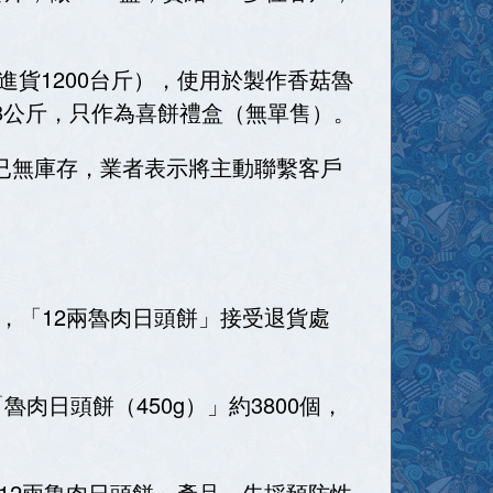
進貨1200台斤），使用於製作香菇魯
1128公斤，只作為喜餅禮盒（無單售）。
已無庫存，業者表示將主動聯繫客戶
，「12兩魯肉日頭餅」接受退貨處
肉日頭餅（450g）」約3800個，
12兩魯肉日頭餅」產品，先採預防性