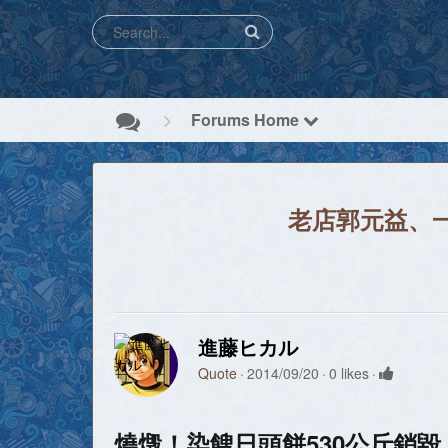
Forums Home
老店郭元益、
進藤ヒカル
Quote
2014/09/20
0 likes
燒燬！染餿日頭餅530公斤銷