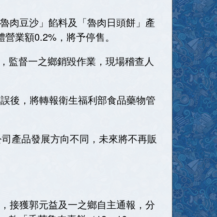
「魯肉豆沙」餡料及「魯肉日頭餅」產
營業額0.2%，將予停售。
，監督一之鄉銷毀作業，現場稽查人
核無誤後，將轉報衛生福利部食品藥物管
公司產品發展方向不同，未來將不再販
示，接獲郭元益及一之鄉自主通報，分