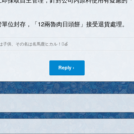
單位封存，「12兩魯肉日頭餅」接受退貨處理。
は子供、その名は名馬鹿ヒカル！🍏
Reply ›