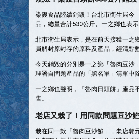
染餿食品陸續銷毀！台北市衛生局今
品，總量合計530公斤。一之鄉也表
北市衛生局表示，是在前天接獲一之
員解封原封存的原料及產品，經清點
今天銷毀的分別是一之鄉「魯肉豆沙」
理署自問題產品的「黑名單」清單中
一之鄉也聲明，「魯肉日頭餅」產品不
售。
老店又栽了！用同款問題豆沙
栽在同一款「魯肉豆沙餡」，老店郭