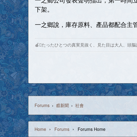
下架。
一之鄉說，庫存原料、產品都配合主管
🍎たったひとつの真実見抜く、見た目は大人、頭脳
Forums
›
📰新聞
›
社會
›
›
Home
Forums
Forums Home