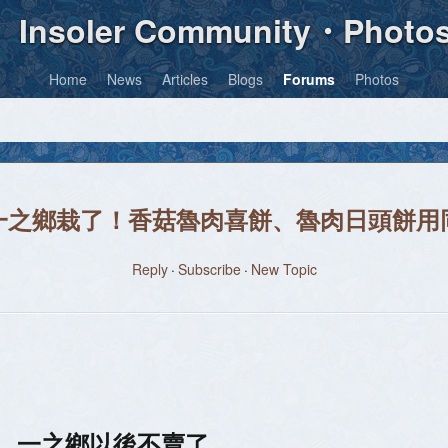
Insoler Community・Photo
Home
News
Articles
Blogs
Forums
Photos
一之鄉栽了！香菇魯肉喜餅、魯肉日頭餅用
Reply
Subscribe
New Topic
毀 一之鄉以後不賣了