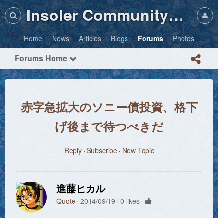
Insoler Community・Photos
Home
News
Articles
Blogs
Forums
Photos
Forums Home
赤字急拡大のソニー債投資、格下
げ後まで待つべきだ
Reply
Subscribe
New Topic
進藤ヒカル
Quote
2014/09/19
0 likes