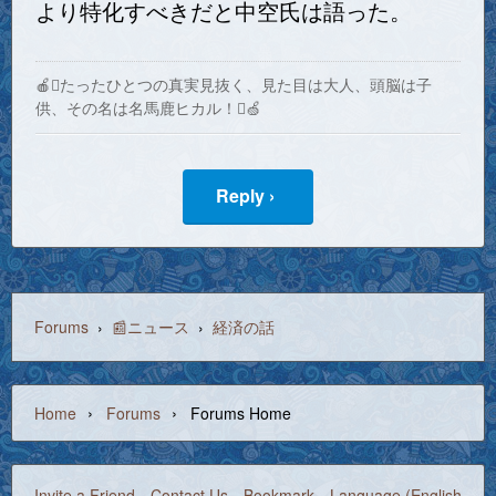
より特化すべきだと中空氏は語った。
🍎たったひとつの真実見抜く、見た目は大人、頭脳は子
供、その名は名馬鹿ヒカル！🍏
Reply ›
Forums
›
📰ニュース
›
経済の話
›
›
Home
Forums
Forums Home
Invite a Friend
Contact Us
Bookmark
Language (English)
©