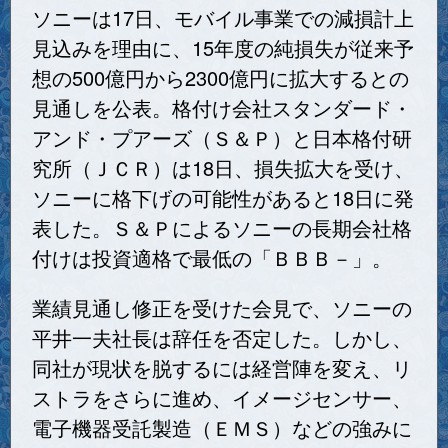
ソニーは17日、モバイル事業での減損計上
見込みを理由に、15年度の純損失が従来予
想の500億円から2300億円に拡大するとの
見通しを公表。格付け会社スタンダード・
アンド・プアーズ（Ｓ＆Ｐ）と日本格付研
究所（ＪＣＲ）は18日、損失拡大を受け、
ソニーに格下げの可能性があると18日に発
表した。Ｓ＆Ｐによるソニーの長期会社格
付けは投資適格で最低の「ＢＢＢ－」。
業績見通し修正を受けた会見で、ソニーの
平井一夫社長は辞任を否定した。しかし、
同社が現状を脱するには経営陣を変え、リ
ストラをさらに進め、イメージセンサー、
電子機器受託製造（ＥＭＳ）などの強みに