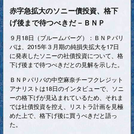
赤字急拡大のソニー債投資、格下
げ後まで待つべきだ－ＢＮＰ
９月18日（ブルームバーグ）：ＢＮＰパリ
バは、2015年３月期の純損失拡大を17日
に発表したソニーの社債投資について、格
下げ後まで待つべきだとの見解を示した。
ＢＮＰパリバの中空麻奈チーフクレジット
アナリストは18日のインタビューで、ソニ
ーの格下げが見込まれているため、それま
では社債投資を控え、リストラ計画を見極
めた上で、格下げ後に買うべきだと語っ
た。