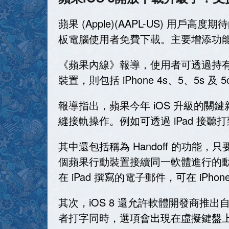
蘋果 (Apple)(AAPL-US) 用戶高度
板電腦使用者免費下載。主要增添功能包
《蘋果內線》報導，使用者可透過持有
裝置，則包括 iPhone 4s、5、5s 及 5
報導指出，蘋果今年 iOS 升級的關鍵新
縫接軌操作。例如可透過 iPad 接聽打到 
其中還包括稱為 Handoff 的功能，
個蘋果行動裝置接續同一軟體進行的動作。例
在 iPad 撰寫的電子郵件，可在 iPho
其次，iOS 8 還允許軟體開發商推出
者打字同時，選項會出現在虛擬鍵盤