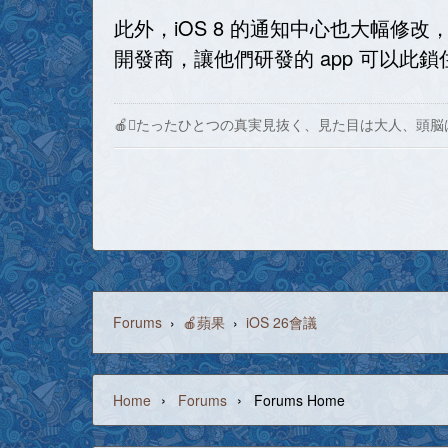
此外，iOS 8 的通知中心也大幅修改
開發商，讓他們研發的 app 可以此鎖
🍎たったひとつの真実見抜く、見た目は大人、頭脳
Forums
›
🍎蘋果
›
iOS 26會議
›
›
Home
Forums
Forums Home