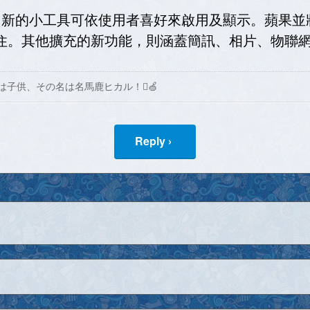
，新的小工具可依使用者喜好來啟用及顯示。蘋果並將 T
住。其他擴充的新功能，則涵蓋簡訊、相片、物聯網 Ho
は子供、その名は名馬鹿ヒカル！🍏
Reply ›