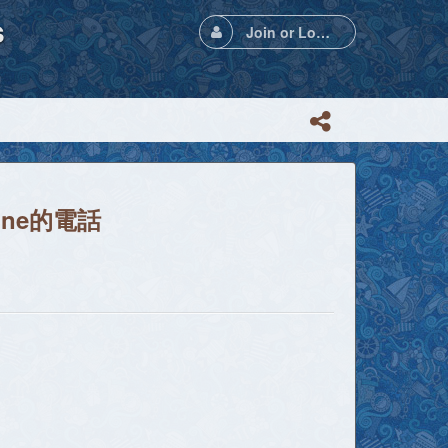
s
Join or Login
one的電話