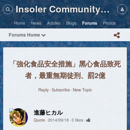
Insoler Community・Photos
Home
News
Articles
Blogs
Forums
Photos
Forums Home
「強化食品安全措施」黑心食品致死
者，最重無期徒刑、罰2億
Reply
Subscribe
New Topic
進藤ヒカル
Quote
2014/09/18
0 likes