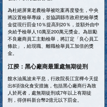
為杜絕屏東老農檢舉被吃案再度發生，中央
將設置檢舉專線，並協調縣市政府把檢舉獎
金從現行罰金10％提高到20％，並額外由中
央給予檢舉人10萬至200萬元獎金。為鼓勵
不良廠商員工主動檢舉，將訂定「良心員工
條款」，給現職、離職檢舉員工加倍的獎
金。
江揆：黑心廠商最重處無期徒刑
餿水油風波未平息，行政院長江宜樺今天提
出8項強化食安措施，包括黑心廠商行為致
人於死者，處無期徒刑或7年以上有期徒
刑，得併科新台幣2億元以下罰金。