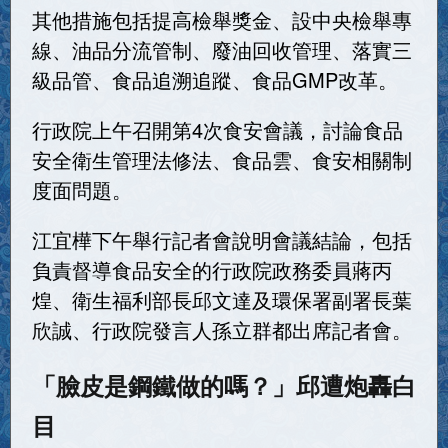
其他措施包括提高檢舉獎金、設中央檢舉專
線、油品分流管制、廢油回收管理、落實三
級品管、食品追溯追蹤、食品GMP改革。
行政院上午召開第4次食安會議，討論食品
安全衛生管理法修法、食品雲、食安相關制
度面問題。
江宜樺下午舉行記者會說明會議結論，包括
負責督導食品安全的行政院政務委員蔣丙
煌、衛生福利部長邱文達及環保署副署長葉
欣誠、行政院發言人孫立群都出席記者會。
「臉皮是鋼鐵做的嗎？」邱遭炮轟白
目