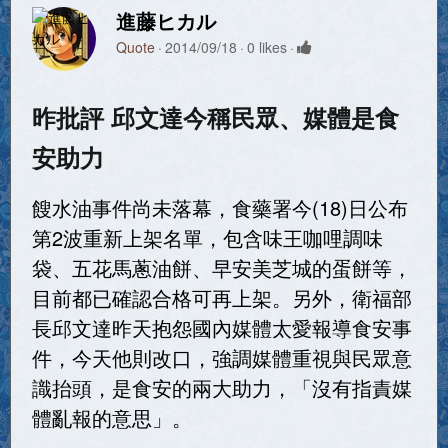
進藤ヒカル
Quote
2014/09/18
0 likes
昨批評 邱文達今稱民眾、媒體是食
安助力
餿水油事件尚未落幕，食藥署今(18)日公布
第2波重新上架名單，包含味王咖哩調味
袋、五花馬蔥油餅、早安美芝城的蛋餅等，
目前都已確認合格可再上架。另外，衛福部
長邱文達昨天抱怨國內媒體太愛報導食安事
件，今天他則改口，強調媒體重視與民眾意
識抬頭，是食安的兩大助力，「沒有指責媒
體亂報的意思」。