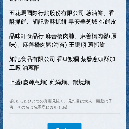
五花馬國際行銷股份有限公司 蔥油餅、香
酥抓餅、胡記香酥抓餅 早安美芝城 蛋餅皮
品味軒食品行 麻善橋肉脯、麻善橋肉鬆(原
味)、麻善橋肉鬆(海苔) 王鵬翔 蔥抓餅
如記食品有限公司 香Q飯糰 蔡發蔥頭酥加
工廠 油蔥酥
上盛(慶輝意麵) 雞絲麵、鍋燒麵
🍎たったひとつの真実見抜く、見た目は大人、頭脳は子
供、その名は名馬鹿ヒカル！🍏