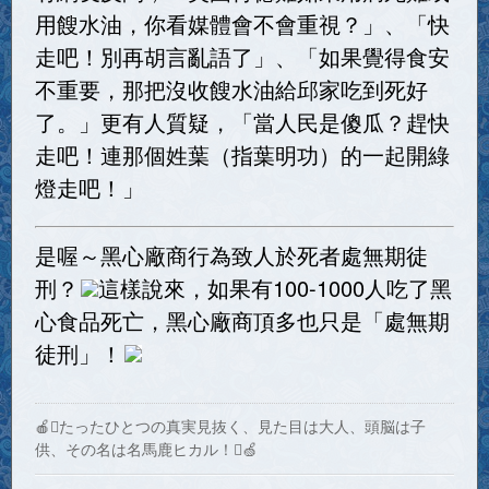
用餿水油，你看媒體會不會重視？」、「快
走吧！別再胡言亂語了」、「如果覺得食安
不重要，那把沒收餿水油給邱家吃到死好
了。」更有人質疑，「當人民是傻瓜？趕快
走吧！連那個姓葉（指葉明功）的一起開綠
燈走吧！」
是喔～黑心廠商行為致人於死者處無期徒
刑？
這樣說來，如果有100-1000人吃了黑
心食品死亡，黑心廠商頂多也只是「處無期
徒刑」！
🍎たったひとつの真実見抜く、見た目は大人、頭脳は子
供、その名は名馬鹿ヒカル！🍏