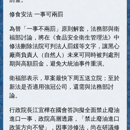
修食安法 一事可兩罰
為替「一事不兩罰」原則解套，法務部與衛
福部討論，將在《食品安全衛生管理法》中
修法刪除法院可判法人罰鍰等文字，讓黑心
廠商負責人（自然人）未來可同時被判處刑
期與高額罰金，避免大統油事件重演。
衛福部表示，草案最快下周五送立院；至於
新法是否適用強冠公司，還需與法務部討
論。
行政院長江宜樺在國會答詢擬全面禁止廢油
進口一事，政院高層透露，「禁止廢油進口
政策方向不變」，因事涉修法，尚在研議修