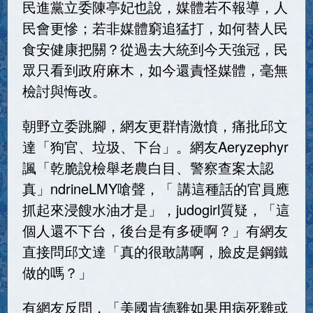
民進黨立委陳亭妃也說，媒體若不報導，人
民會更慘；若非媒體窮追猛打，如何替人民
食安健康把關？從過去大統到今天強冠，民
眾只看到政府麻木，如今還責怪媒體，毫無
檢討與悔改。
朝野立委跳腳，網友更群情激憤，痛批邱文
達「狗官、垃圾、下台」。網友Aeryzephyr
諷「乾脆說檢舉老農白目、警察查案太認
真」ndrineLMY嗆聲，「 講這種話的官員應
抓起來浸餿水油才是」，judogirl質疑，「這
個人還不下台，後台是有多硬啊？」有網友
直接問邱文達「真的很敢講啊，臉皮是鋼鐵
做的嗎？」
有網友反問，「美國肯德雞如果用病死雞或