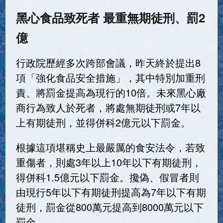
黑心食品致死者 最重無期徒刑、罰2
億
行政院歷經多次跨部會議，昨天終於提出8
項「強化食品安全措施」，其中特別加重刑
責、將罰金提高為現行的10倍。未來黑心廠
商行為致人於死者，將處無期徒刑或7年以
上有期徒刑，並得併科2億元以下罰金。
根據這項堪稱史上最嚴厲的食安法令，若致
重傷者，則處3年以上10年以下有期徒刑，
得併科1.5億元以下罰金。攙偽、假冒者則
由現行5年以下有期徒刑提高為7年以下有期
徒刑，罰金從800萬元提高到8000萬元以下
罰金。