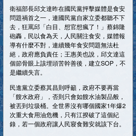
衛福部長邱文達昨在國民黨抨擊媒體是食安
問題禍首之一，連國民黨自家立委都聽不下
去，狂罵邱「白目、想官想瘋了！」蔡錦隆
砲轟，民以食為天，人民關注食安，媒體報
導有什麼不對，連續幾年食安問題無法杜
絕，政府應負責任；王惠美也說，邱文達這
個節骨眼上該埋頭苦幹善後，建立SOP，不
是繼續失言。
民進黨立委蔡其昌則呼籲，政府不要再當
「餿水政府」，否則只會如餿水油製品般，
被丟到垃圾桶。全世界沒有哪個國家1年爆2
次重大食用油危機，只有江揆破了這個紀
錄，若一個政府讓人民寢食難安就該下台。