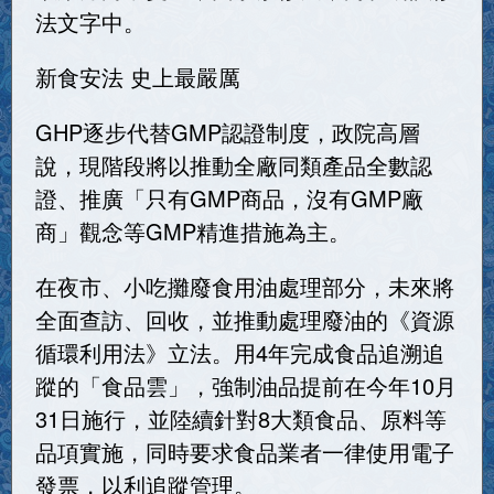
法文字中。
新食安法 史上最嚴厲
GHP逐步代替GMP認證制度，政院高層
說，現階段將以推動全廠同類產品全數認
證、推廣「只有GMP商品，沒有GMP廠
商」觀念等GMP精進措施為主。
在夜市、小吃攤廢食用油處理部分，未來將
全面查訪、回收，並推動處理廢油的《資源
循環利用法》立法。用4年完成食品追溯追
蹤的「食品雲」，強制油品提前在今年10月
31日施行，並陸續針對8大類食品、原料等
品項實施，同時要求食品業者一律使用電子
發票，以利追蹤管理。