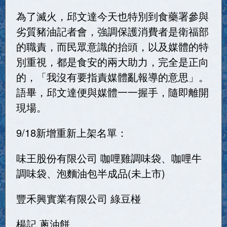
為了滅火，邱文達今天也特別到食藥署參與
劣質豬油記者會，強調保護消費者是衛福部
的職責，而民眾意識的抬頭，以及媒體的特
別重視，都是食安的兩大助力，完全是正向
的，「我沒有要指責媒體亂報導的意思」。
語畢，邱文達便與媒體一一握手，隨即離開
現場。
9/18新增重新上架名單：
味王股份有限公司 咖哩雞調味袋、咖哩牛
調味袋、泡麵油包半成品(未上市)
豐禾興實業有限公司 綠豆椪
楊記 蔥油餅