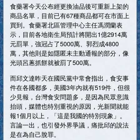
食藥署今天公布經更換油品後可重新上架的
商品名單，目前已有67種商品都可在市面上
買到。食藥署北區管理中心主任馮潤蘭表
示，目前各地衛生局預計將開出1億2914萬
元罰單，強冠占了5000萬、郭烈成4800
萬，其他則是如隱匿未主動通報的部分，像
光頭呂蔥抓餅就被罰了500萬。
而邱文達昨天在國民黨中常會指出，食安事
件在各國都多，美國3年內就有519件，但很
少見報，台灣食安問題多，是因為民眾意識
抬頭，媒體也特別重視的原因，光新聞就能
報1個月以上，「這是我國的特別現象」。
言論一出，也引發外界爭議，痛批邱的說法
是在為自己脫罪。