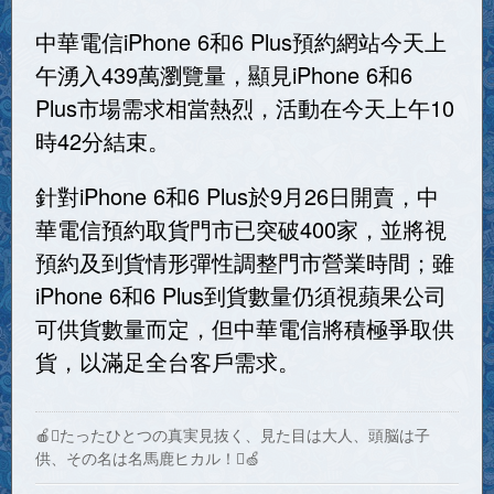
中華電信iPhone 6和6 Plus預約網站今天上
午湧入439萬瀏覽量，顯見iPhone 6和6
Plus市場需求相當熱烈，活動在今天上午10
時42分結束。
針對iPhone 6和6 Plus於9月26日開賣，中
華電信預約取貨門市已突破400家，並將視
預約及到貨情形彈性調整門市營業時間；雖
iPhone 6和6 Plus到貨數量仍須視蘋果公司
可供貨數量而定，但中華電信將積極爭取供
貨，以滿足全台客戶需求。
🍎たったひとつの真実見抜く、見た目は大人、頭脳は子
供、その名は名馬鹿ヒカル！🍏