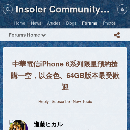
Insoler Community・Photos
Home
News
Articles
Blogs
Forums
Photos
Forums Home
中華電信iPhone 6系列限量預約搶
購一空，以金色、64GB版本最受歡
迎
Reply
Subscribe
New Topic
進藤ヒカル