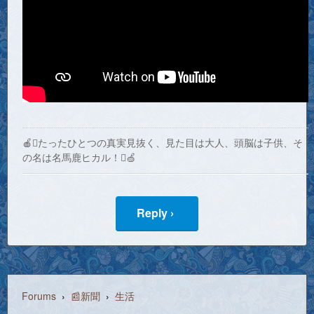
🍎たったひとつの真実見抜く、見た目は大人、頭脳は子供、そ
の名は名馬鹿ヒカル！🍏
Reply ›
Forums
›
📰新聞
›
生活