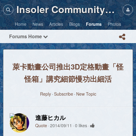
Insoler Community・Photos
Home
News
Articles
Blogs
Forums
Photos
Forums Home
萊卡動畫公司推出3D定格動畫「怪
怪箱」講究細節慢功出細活
Reply
Subscribe
New Topic
進藤ヒカル
Quote
2014/09/11
0 likes