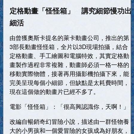
定格動畫「怪怪箱」 講究細節慢功出
細活
由曾獲奧斯卡提名的萊卡動畫公司，推出的第
3部長動畫怪怪箱，全片以3D現場拍攝，結合
定格動畫、手工繪圖和電腦特效，其實定格動
畫製作過程非常複雜，動畫師必須一格一格的
移動實際物體，接著再用攝影機拍攝下來，能
完美呈現每個小細節，但缺點是太耗費時間，
現在這個做的動畫片已經不多了。
電影「怪怪箱」：「很高興認識你，天啊！」
改編自暢銷奇幻冒險小說，描述由一群怪物養
大的小男孩和一個愛冒險的女孩成為好朋友，