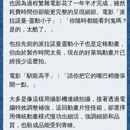
也因為過程繁雜電影花了一年半才完成，雖然
耗費時間但卻能更完整的呈現細節。電影「派
拉諾曼-靈動小子」：「你隨時都能看到鬼嗎？
是的，太酷了。」
包括先前的派拉諾曼靈動小子也是定格動畫，
但由於製作時間太長，現在的好萊塢動畫片已
經很少這麼拍。
電影「馴龍高手」：「請你把它的嘴巴稍微張
開一點。」
大多是像這樣用攝影機連續拍攝，接著透過電
腦特效調整補強，這回動畫片怪怪箱，卻選擇
用傳統動畫模式慢功出細活，強調細節和品
質，也盼成品能受到青睞。