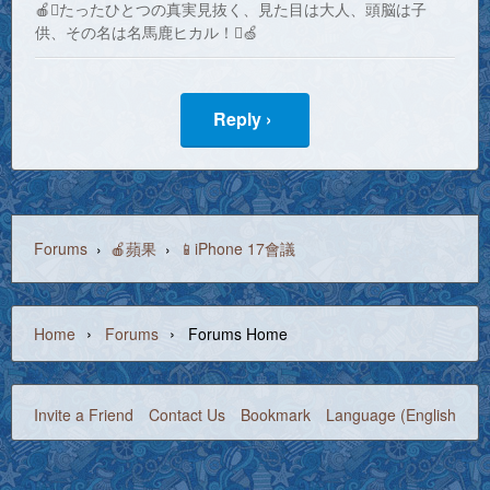
🍎たったひとつの真実見抜く、見た目は大人、頭脳は子
供、その名は名馬鹿ヒカル！🍏
Reply ›
Forums
›
🍎蘋果
›
📱iPhone 17會議
›
›
Home
Forums
Forums Home
Invite a Friend
Contact Us
Bookmark
Language (English)
©