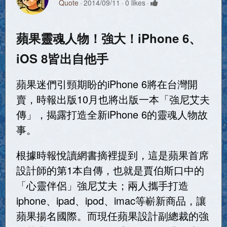
Quote
2014/09/11
0 likes
蘋果靈魂人物！強大！iPhone 6、
iOS 8皆出自他手
蘋果迷們引頸期盼的iPhone 6將在台灣開
賣，時報出版10月也將出版一本「強尼艾夫
傳」，揭露打造全新iPhone 6的靈魂人物故
事。
根據時報悅讀網書摘裡提到，這是蘋果首席
設計師的第1本自傳，也就是賈伯斯口中的
「心靈伴侶」強尼艾夫；兩人攜手打造
iphone、ipad、ipod、imac等嶄新商品，讓
蘋果揚名國際。而現任蘋果設計副總裁的強