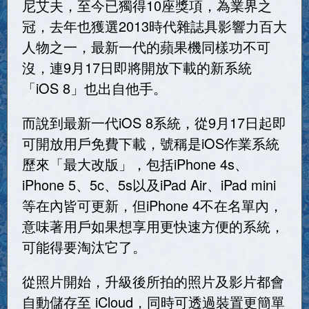
尼艾夫，至今已獨得10座獎項，為業界之
冠，去年也獲選2013時代雜誌具影響力百大
人物之一，最新一代的蘋果機同樣功不可
沒，連9月17日即將開放下載的新系統
「iOS 8」也出自他手。
而說到最新一代iOS 8系統，從9月17日起即
可開放用戶免費下載，號稱是iOS作業系統
歷來「最大改版」，包括iPhone 4s、
iPhone 5、5c、5s以及iPad Air、iPad mini
等在內皆可更新，但iPhone 4不在名單內，
意味著用戶如果想享用更快速方便的系統，
可能得要淘汰它了。
從照片開始，升級後所拍的照片及影片都會
自動儲存至 iCloud，同時可透過裝置更簡單