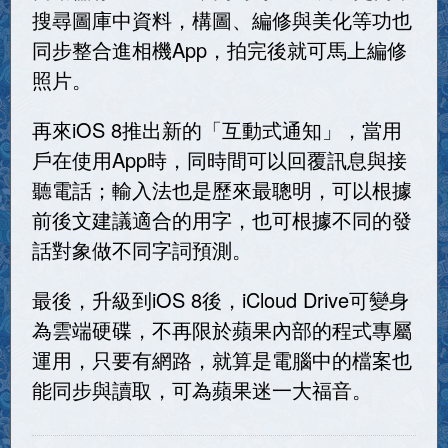
搜尋圖庫中資料，構圖、編修與美化等功也
同步整合進相機App，拍完後就可馬上編修
照片。
再來iOS 8推出新的「互動式通知」，當用
戶在使用App時，同時間可以回覆訊息與接
聽電話；輸入法也是歷來最聰明，可以根據
前後文建議適合的用字，也可根據不同的發
話對象做不同字詞預測。
最後，升級到iOS 8後，iCloud Drive可變身
為雲端硬碟，不再限於蘋果內部的程式專屬
運用，只要有網路，就算是電腦中的檔案也
能同步與讀取，可為蘋果迷一大福音。