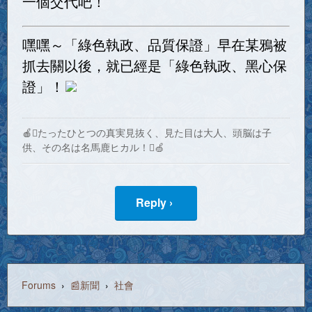
一個交代吧！
嘿嘿～「綠色執政、品質保證」早在某鴉被
抓去關以後，就已經是「綠色執政、黑心保
證」！
🍎たったひとつの真実見抜く、見た目は大人、頭脳は子
供、その名は名馬鹿ヒカル！🍏
Reply ›
Forums
›
📰新聞
›
社會