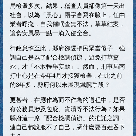
局檢舉多次。結果，稽查人員卻像第一天出
社會，以為「黑心」兩字會寫在臉上，任由
業者呼攏，自我催眠查無不法，草草結案，
讓食安風暴一點一滴入侵全台。
行政怠惰至此，縣府卻還把民眾當傻子，強
調自己是為了配合檢調偵辦，避免打草驚
蛇，才「不敢輕舉妄動」。然而，刑事局南
打中心是在今年4月才接獲檢舉，在此之前
的3年多，縣府何以未展現鐵腕手段？
更甚者，在應作為而不作為的過程中，是否
有公務員涉及包庇、貪瀆等不法行為？如果
縣府這一席「配合檢調偵辦」的推託之詞，
連自己都說服不了自己，憑什麼要百姓吞下
去？