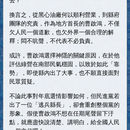
換言之，從黑心油廠何以順利營業，到縣府
團隊的究責，作為地方首長的曹啟鴻，不僅
欠人民一個道歉，也欠外界一個合理的解
釋；悶不吭聲，不代表不必負責。
或許，曹啟鴻選擇神隱的關鍵原因，在於他
評估綠營在南部民氣穩固，以致於如此「靠
勢」，即使縣內出了大事，也不願直接面對
民眾質疑。
不論此事對年底選情影響如何，但民進黨若
出了一位「逃兵縣長」，卻會重創整個黨的
形象。假使曹啟鴻不想在任期尾聲留下汙
點，就應盡快說清楚、講明白，給全國人民