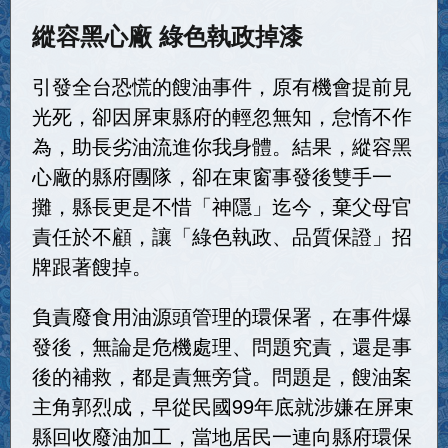
縱容黑心廠 綠色執政掉漆
引發全台恐慌的餿油事件，原有機會提前見
光死，卻因屏東縣府的輕忽無知，怠惰不作
為，助長劣油流進你我身體。結果，縱容黑
心廠的縣府團隊，卻在東窗事發後雙手一
攤，縣長更是不惜「神隱」迄今，棄父母官
責任於不顧，讓「綠色執政、品質保證」招
牌跟著餿掉。
負責廢食用油源頭管理的環保署，在事件爆
發後，無論是危機處理、問題究責，還是事
後的補救，都是責無旁貸。問題是，餿油案
主角郭烈成，早從民國99年底就涉嫌在屏東
縣回收廢油加工，當地居民一連向縣府環保