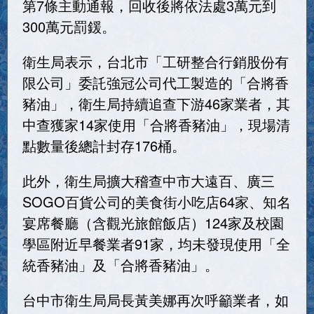
第7條主動通報，回收後將依法處3萬元到
300萬元罰鍰。
衛生局表示，台北市「工研整合行銷股份有
限公司」委託強冠公司代工製造的「合將香
豬油」，衛生局持續追查下游46家業者，其
中查獲家14家使用「合將香豬油」，現場清
點數量後總計封存176桶。
此外，衛生局擴大稽查中市大遠百、廣三
SOGO百貨公司的美食街小吃店64家、知名
宴席餐廳（含觀光旅館飯店）124家及校園
學區附近早餐業者91家，均未發現使用「全
統香豬油」及「合將香豬油」。
台中市衛生局局長黃美娜再次呼籲業者，如