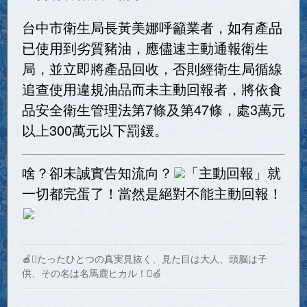
台中市衛生局長黃美娜呼籲業者，如有產品
已使用到劣質豬油，應儘速主動通報衛生
局，並立即將產品回收，否則經衛生局循線
追查使用違規油品而未主動回報者，將依食
品安全衛生管理法第7條及第47條，處3萬元
以上300萬元以下罰鍰。
啥？卻未誠實告知流向？
「主動回報」就
一切都完蛋了！當然是絕對不能主動回報！
🍎たったひとつの真実見抜く、見た目は大人、頭脳は子
供、その名は名馬鹿ヒカル！🍏