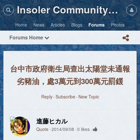
Insoler Community・Photos
Home
News
Articles
Blogs
Forums
Photos
Forums Home
台中市政府衛生局查出太陽堂未通報
劣豬油，處3萬元到300萬元罰鍰
Reply
Subscribe
New Topic
進藤ヒカル
Quote
2014/09/08
0 likes