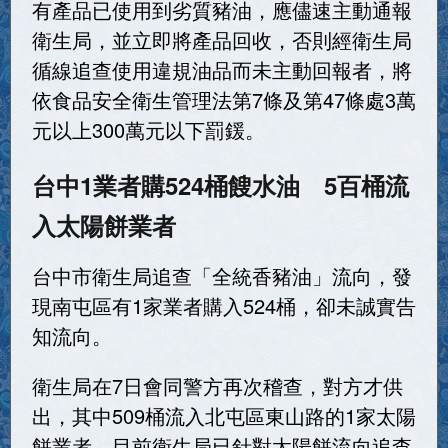
有產品已使用到劣質豬油，應儘速主動通報
衛生局，並立即將產品回收，否則經衛生局
循線追查使用違規油品而未主動回報者，將
依食品安全衛生管理法第7條及第47條處3萬
元以上300萬元以下罰鍰。
台中1業者購524桶餿水油 5百桶流
入太陽餅業者
台中市衛生局追查「全統香豬油」流向，發
現南屯區有1家業者購入524桶，卻未誠實告
知流向。
衛生局在7日會同警方再次稽查，對方才供
出，其中509桶流入北屯區東山路的1家太陽
餅業者，目前衛生局已針對太陽餅流向追查