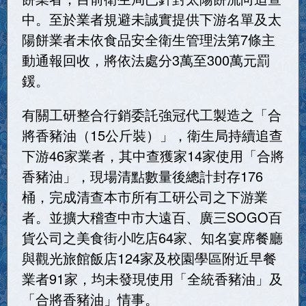
中。至於業者規避未誠實提供下游名單及太
陽餅業者未依食品安全衛生管理法第7條主
動通報回收，將依法處分3萬至300萬元罰
鍰。
有關工研整合行銷委託強冠代工製造之「合
將香豬油（15公斤裝）」，衛生局持續追查
下游46家業者，其中查獲家14家使用「合將
香豬油」，現場清點數量後總計封存176
桶，完成清查本市所有工研公司之下游業
者。並擴大稽查中市大遠百、廣三SOGO百
貨公司之美食街小吃店64家、知名宴席餐廳
與觀光旅館飯店124家及校園學區附近早餐
業者91家，均未發現使用「全統香豬油」及
「合將香豬油」情事。