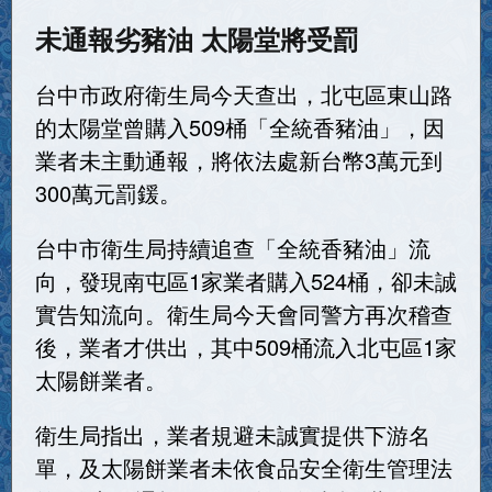
未通報劣豬油 太陽堂將受罰
台中市政府衛生局今天查出，北屯區東山路
的太陽堂曾購入509桶「全統香豬油」，因
業者未主動通報，將依法處新台幣3萬元到
300萬元罰鍰。
台中市衛生局持續追查「全統香豬油」流
向，發現南屯區1家業者購入524桶，卻未誠
實告知流向。衛生局今天會同警方再次稽查
後，業者才供出，其中509桶流入北屯區1家
太陽餅業者。
衛生局指出，業者規避未誠實提供下游名
單，及太陽餅業者未依食品安全衛生管理法