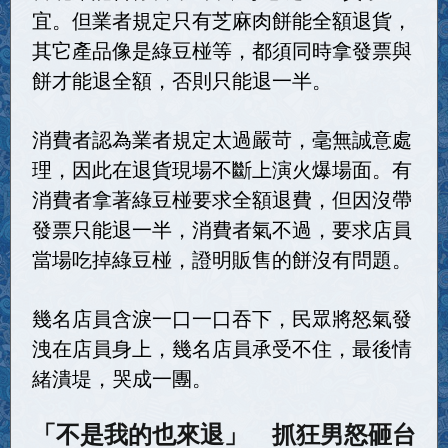
宜。但業者規定只有芝麻肉餅能全額退貨，
其它產品像是綠豆椪等，都須同時拿發票與
餅才能退全額，否則只能退一半。
消費者認為業者規定太過嚴苛，毫無誠意處
理，因此在退貨現場不斷上演火爆場面。有
消費者拿著綠豆椪要求全額退費，但因沒帶
發票只能退一半，消費者氣不過，要求店員
當場吃掉綠豆椪，證明販售的餅沒有問題。
幾名店員含淚一口一口吞下，民眾將怒氣發
洩在店員身上，幾名店員承受不住，最後情
緒潰堤，哭成一團。
「不是我的也來退」 抓狂男怒砸台