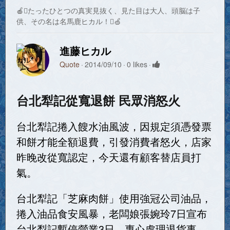
🍎たったひとつの真実見抜く、見た目は大人、頭脳は子
供、その名は名馬鹿ヒカル！🍏
進藤ヒカル
Quote
2014/09/10
0 likes
台北犁記從寬退餅 民眾消怒火
台北犁記捲入餿水油風波，因規定須憑發票
和餅才能全額退費，引發消費者怒火，店家
昨晚改從寬認定，今天還有顧客替店員打
氣。
台北犁記「芝麻肉餅」使用強冠公司油品，
捲入油品食安風暴，老闆娘張婉玲7日宣布
台北犁記暫停營業3日，專心處理退貨事