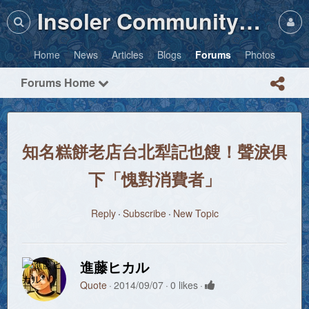
Insoler Community・Photos
Home
News
Articles
Blogs
Forums
Photos
Forums Home
知名糕餅老店台北犁記也餿！聲淚俱
下「愧對消費者」
Reply
Subscribe
New Topic
進藤ヒカル
Quote
2014/09/07
0 likes