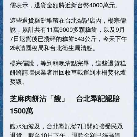
儒表示，退貨金額將近新台幣4000萬元。
這些退貨糕餅堆積在台北犁記店內，楊宗儒
說，累計共有11萬9000多顆糕餅，以及9月
7日退貨後已攪碎的糕餅543公斤，今天下午
2時請國稅局和台北衛生局清點。
楊宗儒說，等到稍晚清點完畢，這些退貨糕
餅將請環保業者用回收車載運到木柵焚化爐
焚毀。
芝麻肉餅沾「餿」 台北犁記認賠
1500萬
餿水油波及，台北犁記從7日開始接受民眾
退貨，截至10日下午，退款金額已經高達