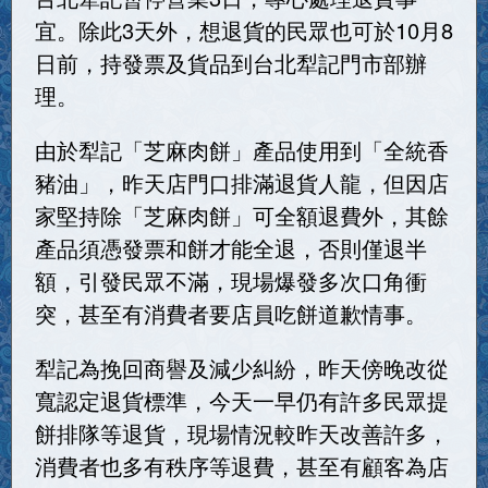
宜。除此3天外，想退貨的民眾也可於10月8
日前，持發票及貨品到台北犁記門市部辦
理。
由於犁記「芝麻肉餅」產品使用到「全統香
豬油」，昨天店門口排滿退貨人龍，但因店
家堅持除「芝麻肉餅」可全額退費外，其餘
產品須憑發票和餅才能全退，否則僅退半
額，引發民眾不滿，現場爆發多次口角衝
突，甚至有消費者要店員吃餅道歉情事。
犁記為挽回商譽及減少糾紛，昨天傍晚改從
寬認定退貨標準，今天一早仍有許多民眾提
餅排隊等退貨，現場情況較昨天改善許多，
消費者也多有秩序等退費，甚至有顧客為店