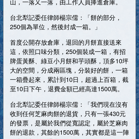
山，一落又一落，由工作人員捧進倉庫。
台北犁記委任律師楊宗儒：「餅的部分，
250個為單位，然後封成一箱。」
首度公開存放倉庫，退回的月餅直接送來
這，依照口味分類，250個裝成一箱，有招
牌蛋黃酥、綠豆小月餅和芋頭酥，頂多10坪
大的空間，分成兩區塊，分裝好的餅，一箱
一箱疊起來，累計到10日，超過上百箱，截
至10日下午，退費金額已經高達1500萬。
台北犁記委任律師楊宗儒：「我們現在沒有
收到任何芝麻肉餅的退貨，只有一張430元
的發票，是屬於我們從寬認定，屬於芝麻肉
餅的退款，其餘的1500萬，其實都是這一陣