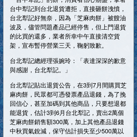
台中犁記到台北退貨遭拒，直接砸餅洩憤，
台北犁記好無奈，因為「芝麻肉餅」被餿油
波及，儘管問題產品已經停售，但上門退貨
的比買的還多，業者所幸中午直接清空貨
架，宣布暫停營業三天，鞠躬致歉。
台北犁記總經理張婉玲：「表達深深的歉意
與感謝，台北犁記。」
台北犁記貼出退貨公告，在3到7月間購買芝
麻肉餅，民眾都可憑發票產品退錢，為了挽
回信心，甚至加碼到其他商品，只要想退都
能退貨，估計3到6月台北犁記，賣出2萬個
芝麻肉餅銷售額300萬，加上其他產品退錢
中秋買氣銳減，保守估計損失至少500萬以