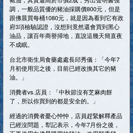
調，一般品質優的豬油採購價800元，但是
跟佛晨買每桶1080元，就是因為看到它有政
府3項檢驗認證，沒想到竟然還會買到黑心
油品，讓百年商譽掃地，直說這幾天簡直夜
不成眠。
台北市衛生局食藥處處長邱秀儀：「今年7
月初使用完之後，目前已經改換其它的豬
油。」
消費者vs.店員：「中秋節沒有芝麻肉餅
了，所以你買到的都是安全的。」
經過的消費者憂心忡忡，店員趕緊解釋產品
已經沒問題，犁記表示，今年7月份之後，