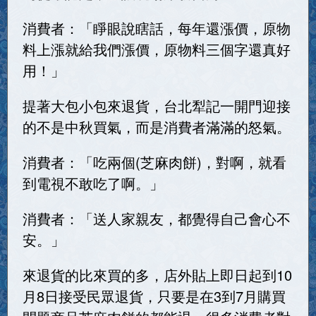
消費者：「睜眼說瞎話，每年還漲價，原物
料上漲就給我們漲價，原物料三個字還真好
用！」
提著大包小包來退貨，台北犁記一開門迎接
的不是中秋買氣，而是消費者滿滿的怒氣。
消費者：「吃兩個(芝麻肉餅)，對啊，就看
到電視不敢吃了啊。」
消費者：「送人家親友，都覺得自己會心不
安。」
來退貨的比來買的多，店外貼上即日起到10
月8日接受民眾退貨，只要是在3到7月購買