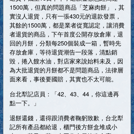
1500萬，但真的問題商品「芝麻肉餅」，其
實沒人退貨，只有一張430元的退款發票，
其餘的1500萬，都是業者從寬認定，讓消費
者退貨的商品，下午首度公開存放倉庫，退
回的月餅，分類每250個裝成一箱，暫時先
存放倉庫，等待退貨潮告一段落，清點銷
毀，捲入餿水油，對店家來說始料未及，因
為大批退貨的月餅都不是問題商品，法律層
面來看，事後要國賠，其實也不太可能。
台北犁記店員：「42、43、44，你這邊再
點一下。」
退餅還錢，還得跟消費者鞠躬致歉，台北犁
記所有產品都給退，櫃門後方餅盒堆成小