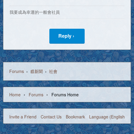
我要成為幸運的一般會社員
Reply ›
Forums
›
📰新聞
›
社會
›
›
Home
Forums
Forums Home
Invite a Friend
Contact Us
Bookmark
Language (English)
©