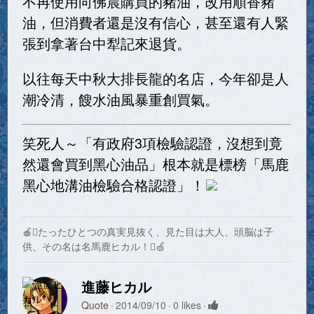
不再使用向佛晨購買的豬油，改用順香豬
油，但消費者還是沒有信心，甚至還有人緊
張到拿著台中犁記來退貨。
以往每天中秋大排長龍的名店，今年卻是人
潮冷清，餿水油風暴重創買氣。
笑死人～「有政府3項檢驗認證，沒想到竟
然還會買到黑心油品」根本就是標榜「馬鹿
黑心地溝油檢驗合格認證」！
🍎たったひとつの真実見抜く、見た目は大人、頭脳は子
供、その名は名馬鹿ヒカル！🍏
進藤ヒカル
Quote
2014/09/10
0 likes