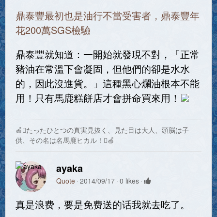
鼎泰豐最初也是油行不當受害者，鼎泰豐年
花200萬SGS檢驗
鼎泰豐就知道：一開始就發現不對，「正常
豬油在常溫下會凝固，但他們的卻是水水
的，因此沒進貨。」這種黑心爛油根本不能
用！只有馬鹿糕餅店才會拼命買來用！
🍎たったひとつの真実見抜く、見た目は大人、頭脳は子
供、その名は名馬鹿ヒカル！🍏
ayaka
Quote
2014/09/17
0 likes
真是浪费，要是免费送的话我就去吃了。