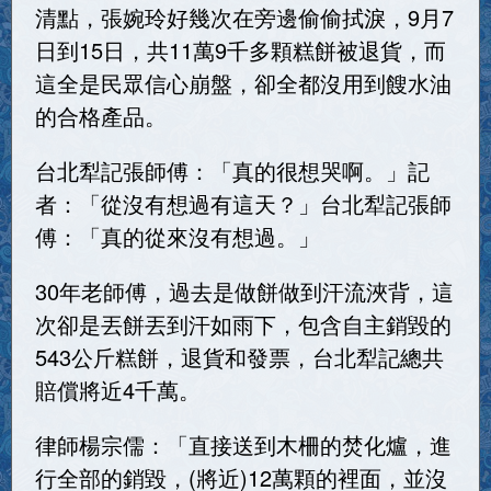
清點，張婉玲好幾次在旁邊偷偷拭淚，9月7
日到15日，共11萬9千多顆糕餅被退貨，而
這全是民眾信心崩盤，卻全都沒用到餿水油
的合格產品。
台北犁記張師傅：「真的很想哭啊。」記
者：「從沒有想過有這天？」台北犁記張師
傅：「真的從來沒有想過。」
30年老師傅，過去是做餅做到汗流浹背，這
次卻是丟餅丟到汗如雨下，包含自主銷毀的
543公斤糕餅，退貨和發票，台北犁記總共
賠償將近4千萬。
律師楊宗儒：「直接送到木柵的焚化爐，進
行全部的銷毀，(將近)12萬顆的裡面，並沒