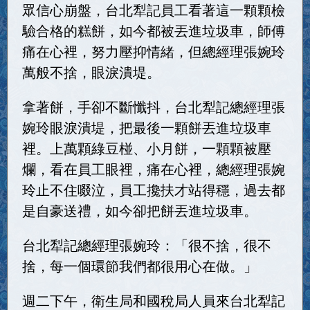
眾信心崩盤，台北犁記員工看著這一顆顆檢
驗合格的糕餅，如今都被丟進垃圾車，師傅
痛在心裡，努力壓抑情緒，但總經理張婉玲
萬般不捨，眼淚潰堤。
拿著餅，手卻不斷懺抖，台北犁記總經理張
婉玲眼淚潰堤，把最後一顆餅丟進垃圾車
裡。上萬顆綠豆椪、小月餅，一顆顆被壓
爛，看在員工眼裡，痛在心裡，總經理張婉
玲止不住啜泣，員工攙扶才站得穩，過去都
是自豪送禮，如今卻把餅丟進垃圾車。
台北犁記總經理張婉玲：「很不捨，很不
捨，每一個環節我們都很用心在做。」
週二下午，衛生局和國稅局人員來台北犁記