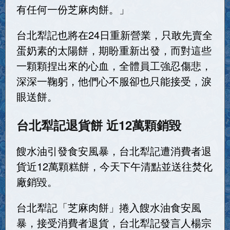
有任何一份芝麻肉餅。」
台北犁記也將在24日重新營業，只敢先賣全
蛋奶素的太陽餅，期盼重新出發，而對這些
一顆顆捏出來的心血，全體員工強忍傷悲，
深深一鞠躬，他們心不服卻也只能接受，淚
眼送餅。
台北犁記退貨餅 近12萬顆銷毀
餿水油引發食安風暴，台北犁記遭消費者退
貨近12萬顆糕餅，今天下午清點並送往焚化
廠銷毀。
台北犁記「芝麻肉餅」捲入餿水油食安風
暴，接受消費者退貨，台北犁記發言人楊宗