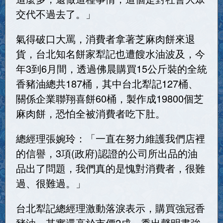
交代不過去了。」
氣得破口大罵，消費者拿著芝麻肉餅來退
貨，台北知名餅家犁記也遭餿水油波及，今
年3到6月間，透過佛晨購買15公斤裝的全統
香豬油總共187桶，其中台北犁記127桶、
關係企業聯翔喜餅60桶，製作成19800個芝
麻肉餅，恐怕全被消費者吃下肚。
總經理張婉玲：「一直在努力維護我們店裡
的信譽，3項(政府)認證的公司所出品的油
品出了問題，我們真的是愧對消費者，很難
過、很難過。」
台北犁記總經理激動落淚表示，購買強冠香
豬油，其實還高於市價2成，秀出聲明書強