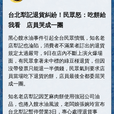
台北犁記退貨糾紛！民眾怒：吃餅給
我看 店員哭成一團
黑心餿水油事件引起全台民眾憤慨，知名老
店犁記也淪陷，消費者不滿業者訂出的退貨
規定太過嚴苛，9日在店內不斷上演火爆場
面，有民眾拿著未中標的綠豆椪退貨，但因
沒帶發票只能退一半價錢，民眾氣到要求店
員當場吃下退貨的餅，店員最後全都委屈哭
成一團。
知名老店犁記因芝麻肉餅使用強冠公司油
品，也捲入餿水油風波，老闆娘張婉玲宣布
台北犁記暫停營業3日，專心處理退貨事