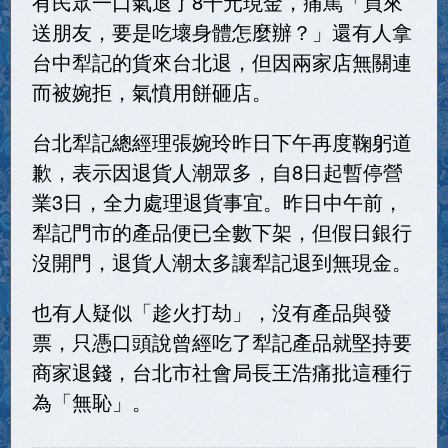
有民眾一口氣退了8千元現金，痛罵「買來
送朋友，要是吃壞身體怎麼辦？」還有人拿
台中犁記的貨來台北退，但因兩家店無關連
而被婉拒，氣憤用餅砸店。
台北犁記總經理張婉玲昨日下午再度鞠躬道
歉，表示因退貨人潮眾多，自8日起暫停營
業3日，全力處理退貨事宜。昨日中午前，
犁記門市的產品便已全數下架，但假日銀行
沒開門，退貨人潮太多讓犁記退到無現金。
也有人疑似「趁火打劫」，沒有產品與發
票，只憑口頭說曾經吃了犁記產品就堅持要
商家退錢，台北市社會局長王浩痛批這種行
為「無恥」。