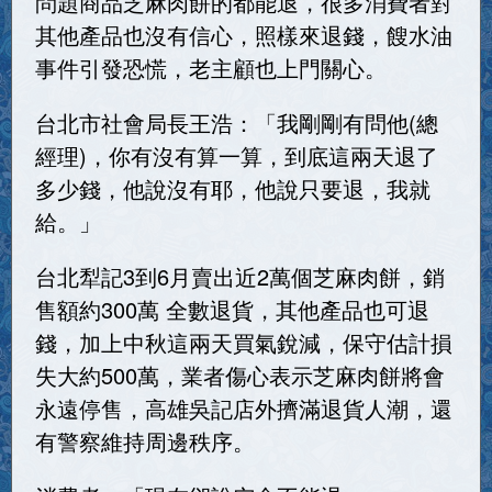
問題商品芝麻肉餅的都能退，很多消費者對
其他產品也沒有信心，照樣來退錢，餿水油
事件引發恐慌，老主顧也上門關心。
台北市社會局長王浩：「我剛剛有問他(總
經理)，你有沒有算一算，到底這兩天退了
多少錢，他說沒有耶，他說只要退，我就
給。」
台北犁記3到6月賣出近2萬個芝麻肉餅，銷
售額約300萬 全數退貨，其他產品也可退
錢，加上中秋這兩天買氣銳減，保守估計損
失大約500萬，業者傷心表示芝麻肉餅將會
永遠停售，高雄吳記店外擠滿退貨人潮，還
有警察維持周邊秩序。