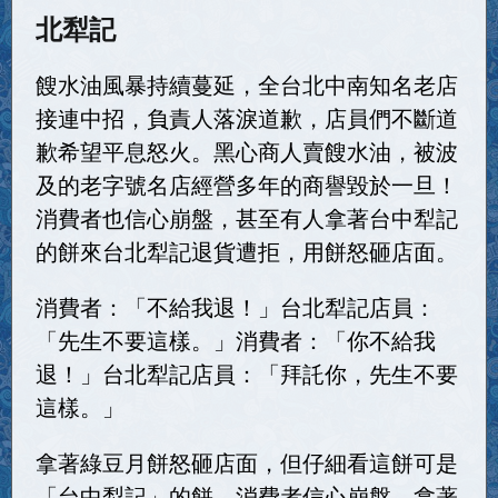
北犁記
餿水油風暴持續蔓延，全台北中南知名老店
接連中招，負責人落淚道歉，店員們不斷道
歉希望平息怒火。黑心商人賣餿水油，被波
及的老字號名店經營多年的商譽毀於一旦！
消費者也信心崩盤，甚至有人拿著台中犁記
的餅來台北犁記退貨遭拒，用餅怒砸店面。
消費者：「不給我退！」台北犁記店員：
「先生不要這樣。」消費者：「你不給我
退！」台北犁記店員：「拜託你，先生不要
這樣。」
拿著綠豆月餅怒砸店面，但仔細看這餅可是
「台中犁記」的餅，消費者信心崩盤，拿著