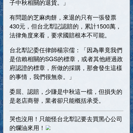
子中秋相關的退貨。」
有問題的芝麻肉餅，來退的只有一張發票
430元，但台北犁記認賠的，累計1500萬，
法律角度來看，要求國賠根本不可能。
台北犁記委任律師楊宗儒：「因為畢竟我們
是信賴相關的SGS的標章，或者其他經過政
府認證的標章，所做的採購，那會發生這樣
的事情，我們很無奈。」
委屈、認賠，少賺是中秋這一檔，但損失的
是老店商譽，業者卻只能概括承受。
哭也沒用！只能怪台北犁記要去買黑心公司
的爛油來用！