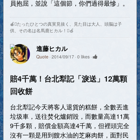
員抱屈，並說「這個節，你們過得最慘」。
🍎たったひとつの真実見抜く、見た目は大人、頭脳は子
供、その名は名馬鹿ヒカル！🍏
進藤ヒカル
Quote
2014/09/17
0 likes
賠4千萬！台北犁記「淚送」12萬顆
回收餅
台北犁記今天將客人退貨的糕餅，全數丟進
垃圾車，送往焚化爐銷毀，而數量高達11萬
9千多顆，賠償金額高達4千萬，但裡頭完全
沒有一顆是用到餿水油的芝麻肉餅，面對民