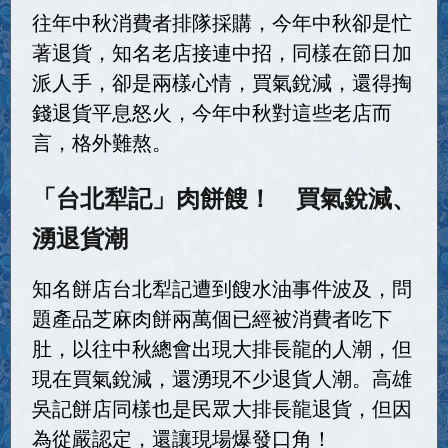
往年中秋消費者排隊採購，今年中秋卻是忙
著退貨，知名老店接連中招，同樣在節日加
派人手，卻是兩樣心情，買氣銳減，還得掏
錢退貨平息怒火，今年中秋對這些老店而
言，格外難熬。
「台北犁記」肉餅餿！ 買氣銳減、
湧退貨潮
知名餅店台北犁記遭到餿水油事件波及，問
題產品芝麻肉餅兩萬個已經被消費者吃下
肚，以往中秋總會出現大排長龍的人潮，但
現在買氣銳減，還湧現不少退貨人潮。高雄
吳記餅店同樣也是民眾大排長龍退貨，但因
為從嚴認定，還讓現場爆發口角！