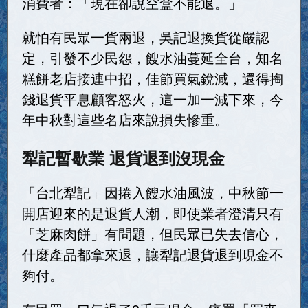
消費者：「現在卻說空盒不能退。」
就怕有民眾一貨兩退，吳記退換貨從嚴認
定，引發不少民怨，餿水油蔓延全台，知名
糕餅老店接連中招，佳節買氣銳減，還得掏
錢退貨平息顧客怒火，這一加一減下來，今
年中秋對這些名店來說損失慘重。
犁記暫歇業 退貨退到沒現金
「台北犁記」因捲入餿水油風波，中秋節一
開店迎來的是退貨人潮，即使業者澄清只有
「芝麻肉餅」有問題，但民眾已失去信心，
什麼產品都拿來退，讓犁記退貨退到現金不
夠付。