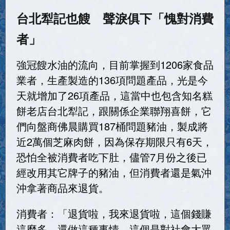
台北犁記也餿 聲淚俱下「愧對消費
者」
強冠餿水油的流向，目前掌握到1206家食品
業者，生產製造的136項問題產品，光是今
天就增加了26項產品，這當中也包含知名糕
餅老店台北犁記，跟關係企業聯翔喜餅，它
們向盤商佛晨購買187桶問題豬油，製成將
近2萬個芝麻肉餅，因為保存期限只有6天，
恐怕全被消費者吃下肚，儘管7月份之後已
經改用其它牌子的豬油，但消費者還是氣沖
沖拿著商品來退貨。
消費者：「退貨啦，我來退貨啦，這個錢賺
這麼多，還做這種事情，這個是對社會大眾