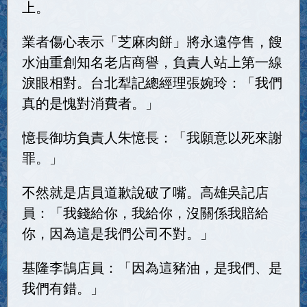
上。
業者傷心表示「芝麻肉餅」將永遠停售，餿
水油重創知名老店商譽，負責人站上第一線
淚眼相對。台北犁記總經理張婉玲：「我們
真的是愧對消費者。」
憶長御坊負責人朱憶長：「我願意以死來謝
罪。」
不然就是店員道歉說破了嘴。高雄吳記店
員：「我錢給你，我給你，沒關係我賠給
你，因為這是我們公司不對。」
基隆李鵠店員：「因為這豬油，是我們、是
我們有錯。」