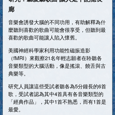
廊
音樂會誘發大腦的不同功用，有助解釋為什
麼聽到喜歡的歌曲可能會很享受，但聽到最
喜歡的歌曲可能讓人陷入懷舊。
美國神經科學家利用功能性磁振造影
（fMRI）來觀察21名年輕志願者在聆聽各
音樂類型的大腦活動，像是搖滾、饒舌與古
典樂等。
研究人員讓這些受試者聽各為5分鐘長的6首
歌，受試者認為其中4首具有各音樂類型的
「經典作品」，其中1首不熟悉，而有1首是
最愛。