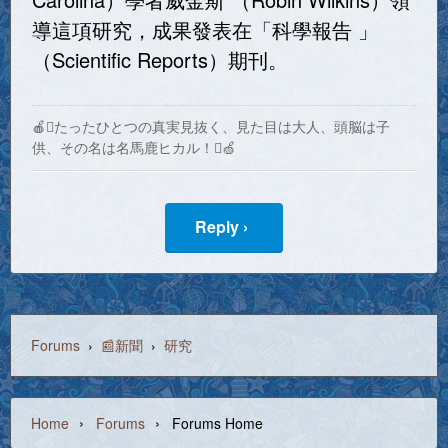
導這項研究，成果發表在「科學報告 」
（Scientific Reports）期刊。
🍎たったひとつの真実見抜く、見た目は大人、頭脳は子
供、その名は名馬鹿ヒカル！🍏
Reply ›
Forums
›
📰新聞
›
研究
›
›
Home
Forums
Forums Home