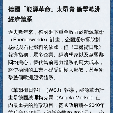
德國「能源革命」太昂貴 衝擊歐洲
經濟體系
過去數年來，德國砸下重金致力於能源革命
（Energiewende）計畫，企圖逐步擺脫對
核能與石化燃料的依賴，但《華爾街日報》
報導指稱，眾多企業、經濟學家以及歐盟鄰
國均擔心，替代當前電力體系的龐大成本，
將使德國的工業基礎受到極大影響，甚至衝
擊整個歐洲經濟體系。
《華爾街日報》（WSJ）報導，能源革命計
畫是德國總理梅克爾（Angela Merkel）任
內最重要的施政項目，德國政府將在2040年
前斥資1兆歐元（約新台幣39.39兆元），企