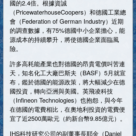
國的2.4倍。根據資誠
（PricewaterhouseCoopers）和德國工業總
會（Federation of German Industry）近期
的調查數據，有75%德國中小企業擔心，能
源成本的持續攀升，將使德國企業面臨風
險。
許多高耗能產業也對德國的昂貴電價叫苦連
天，知名化工大廠巴斯夫（BASF）5月就宣
布，鑑於德國的能源政策，將大幅減少在德
國投資，轉向亞洲與美國。英飛凌科技
（Infineon Technologies）也抱怨，與今年
在德國的電費相比，在奧地利投資的電費便
宜了近2500萬歐元（約新台幣9.85億元）。
IHS科技研究公司的副董事長耶金（Daniel