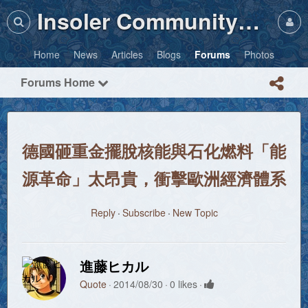
Insoler Community・Photos
Home
News
Articles
Blogs
Forums
Photos
Forums Home
德國砸重金擺脫核能與石化燃料「能
源革命」太昂貴，衝擊歐洲經濟體系
Reply
Subscribe
New Topic
進藤ヒカル
Quote
2014/08/30
0 likes