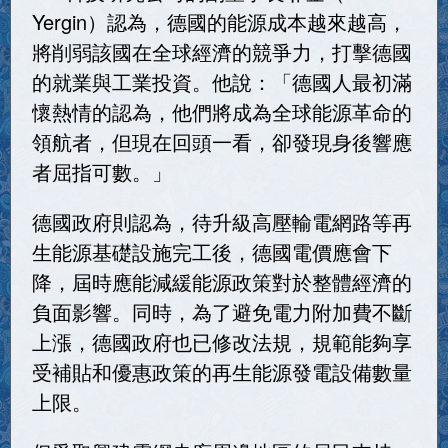
Yergin）認為，德國的能源成本越來越高，
將削弱該國在全球經濟的競爭力，打擊德國
的就業與工業投資。他說：「德國人最初滿
懷熱情的認為，他們將成為全球能源革命的
領航者，但現在回頭一看，卻發現身後響應
者屈指可數。」
德國政府則認為，待升級高壓輸電網路等再
生能源基礎設施完工後，德國電價應會下
降，屆時應能減緩能源政策對於整體經濟的
負面影響。同時，為了避免電力附加費不斷
上漲，德國政府也已修改法規，規範能夠享
受補貼和優惠政策的再生能源發電設備數量
上限。