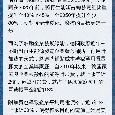
圖在2025年前，將再生能源占總發電量比重
提升至40%至45%，至2050年提升至少
80%，朝對抗全球暖化、廢核的目標更進一
步。
而為了鼓勵企業發展綠能，德國政府近年來
不斷對再生能源發電企業發放補貼，再用附
加費的形式，將這些補貼成本轉嫁至用電量
龐大的企業與家庭。自2010年以來，德國家
庭與企業被徵收的能源附加費，就上漲了近
2倍，這筆附加費，就占了德國家庭每月的
電費帳單金額約18%。
附加費也導致企業平均用電價格，近5年來
上漲近60%，使得德國目前的電價已經是美