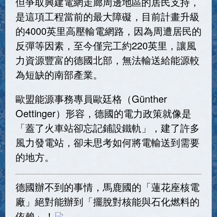
但爭取興建電網走廊周邊地區的居民支持，
是這項工程當前的最大障礙，目前計畫升級
的4000英里高壓輸電網路，因為周遭居民的
反彈等因素，至今僅完工約220英里，讓風
力資源豐富的德國北部，無法輸送給能源較
為短缺的南部產業。
歐盟能源事務專員歐廷格（Günther
Oettinger）形容，德國的電力政策就像是
「蓋了火車站卻忘記鋪設鐵軌」，建了許多
風力發電站，卻未思考如何將電輸送到需要
的地方。
德國辦不到的事情，馬鹿國的「蓮花座核電
廠」絕對能辦到「擺脫對核能與石化燃料的
依賴」！