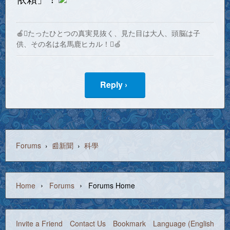
🍎たったひとつの真実見抜く、見た目は大人、頭脳は子
供、その名は名馬鹿ヒカル！🍏
Reply ›
Forums
›
📰新聞
›
科學
›
›
Home
Forums
Forums Home
Invite a Friend
Contact Us
Bookmark
Language (English)
©