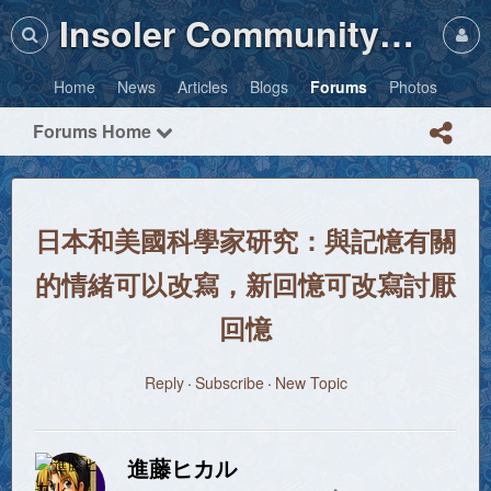
Insoler Community・Photos
Home
News
Articles
Blogs
Forums
Photos
Forums Home
日本和美國科學家研究：與記憶有關
的情緒可以改寫，新回憶可改寫討厭
回憶
Reply
Subscribe
New Topic
進藤ヒカル