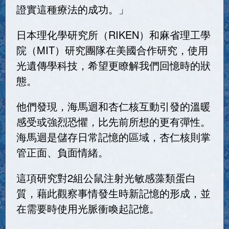
證實這種療法的成功。」
日本理化學研究所（RIKEN）和麻省理工學
院（MIT）研究團隊在美國合作研究，使用
光遺傳學科技，希望更瞭解我們回憶時的狀
態。
他們發現，海馬迴和杏仁核互動引發的溫暖
感受或強烈恐懼，比先前所想的更有彈性。
海馬迴是儲存日常記憶的區域，杏仁核則掌
管正面、負面情緒。
這項研究對2組公鼠注射光敏感藻類蛋白
質，藉此觀察事情發生時新記憶的形成，並
在需要時使用光脈衝喚起記憶。