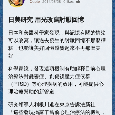
Quote
2014/08/28
0 likes
日美研究 用光改寫討厭回憶
日本和美國科學家發現，與記憶有關的情緒
可以改寫，讓過去發生的討厭回憶不那麼糟
糕，也能讓美好回憶感覺起來不再那麼美
好。
科學家說，發現這項機制有助解釋目前心理
治療法對憂鬱症、創傷後壓力症候群
（PTSD）等心理疾病的效用，可能提供心
理治療幫助的新管道。
研究領導人利根川進在東京告訴法新社：
「這些發現揭露了當前心理治療法的機制，