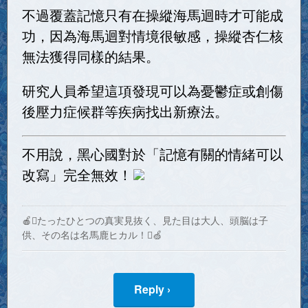
不過覆蓋記憶只有在操縱海馬迴時才可能成
功，因為海馬迴對情境很敏感，操縱杏仁核
無法獲得同樣的結果。
研究人員希望這項發現可以為憂鬱症或創傷
後壓力症候群等疾病找出新療法。
不用說，黑心國對於「記憶有關的情緒可以
改寫」完全無效！
🍎たったひとつの真実見抜く、見た目は大人、頭脳は子
供、その名は名馬鹿ヒカル！🍏
Reply ›