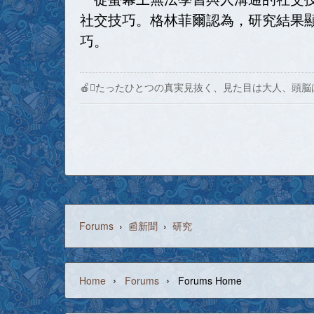
社交技巧。格林菲爾認為，研究結果
巧。
🍎たったひとつの真実見抜く、見た目は大人、頭脳
Forums
›
📰新聞
›
研究
›
›
Home
Forums
Forums Home