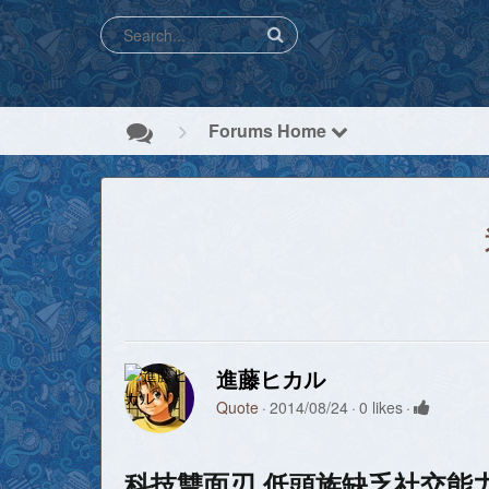
Forums Home
進藤ヒカル
Quote
2014/08/24
0 likes
科技雙面刃 低頭族缺乏社交能