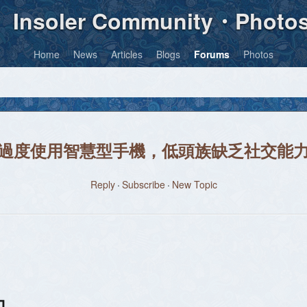
Insoler Community・Photo
Home
News
Articles
Blogs
Forums
Photos
過度使用智慧型手機，低頭族缺乏社交能
Reply
Subscribe
New Topic
力