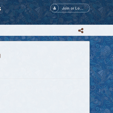
s
Join or Login
力