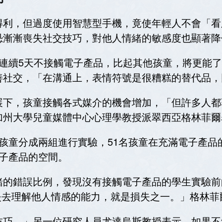
得利，但過度使用智慧型手機，竟使年輕人不會「看
恐漸漸喪失社交技巧，對他人情緒的敏感度也顯著降
子若連續5天不接觸電子產品，比起其他孩童，將更能
善社交，「在溝通上，表情符號是很糟糕的替代品，
展下，孩童接觸各式媒介的機會增加，「但許多人都
加州大學兒童媒體中心心理學教授派翠西亞格林菲爾
歲孩童分成兩組進行實驗，51名孩童在充滿電子產品
子產品的空間。
的錯誤比例，發現沒有接觸電子產品的學生實驗前的
、失去理解他人情感的能力，就是損失之一。」格林菲
技巧。」另一位研究人員尤達烏斯教授表示，如果不