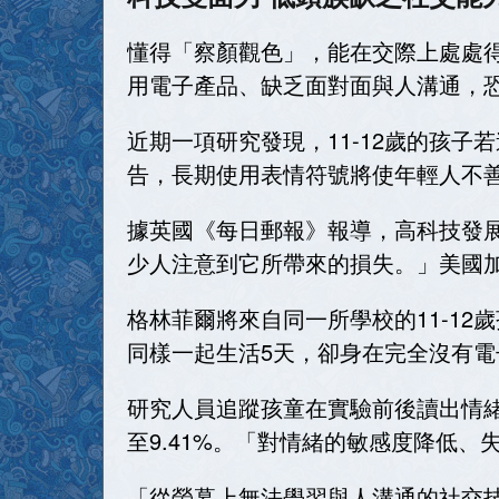
懂得「察顏觀色」，能在交際上處處
用電子產品、缺乏面對面與人溝通，
近期一項研究發現，11-12歲的孩
告，長期使用表情符號將使年輕人不
據英國《每日郵報》報導，高科技發
少人注意到它所帶來的損失。」美國
格林菲爾將來自同一所學校的11-12
同樣一起生活5天，卻身在完全沒有電
研究人員追蹤孩童在實驗前後讀出情緒
至9.41%。「對情緒的敏感度降低
「從螢幕上無法學習與人溝通的社交