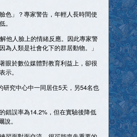
臉色」？專家警告，年輕人長時間使
低。
了解他人臉上的情緒反應。因此專家警
因為人類是社會化下的群居動物。」
著眼於數位媒體對教育利益上，卻很
表示。
的研究中心中一同居住5天，另54名也
錯誤率為14.2%，但在實驗後降低
爾說。
練習面對面交流，很可能喪失重要的