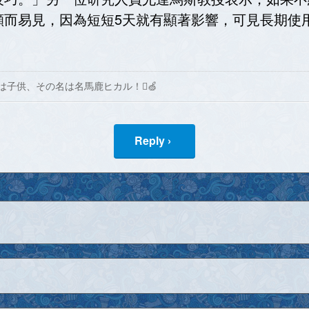
顯而易見，因為短短5天就有顯著影響，可見長期使
は子供、その名は名馬鹿ヒカル！🍏
Reply ›