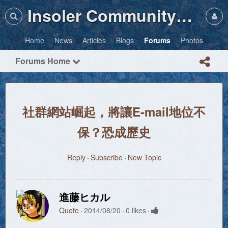
Insoler Community・Photos
Home
News
Articles
Blogs
Forums
Photos
Forums Home
社群網站崛起，將讓E-mail地位不
保？恐成歷史
Reply
Subscribe
New Topic
進藤ヒカル
Quote
2014/08/20
0 likes