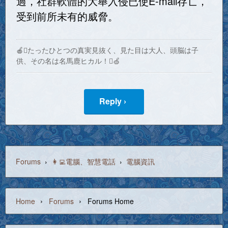
過，社群軟體的大舉入侵已使E-mail存亡，
受到前所未有的威脅。
🍎たったひとつの真実見抜く、見た目は大人、頭脳は子
供、その名は名馬鹿ヒカル！🍏
Reply ›
Forums
›
👩‍💻電腦、智慧電話
›
電腦資訊
›
›
Home
Forums
Forums Home