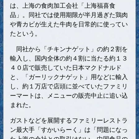
は、上海の食肉加工会社「上海福喜食
品」。同社では使用期限が半月過ぎた鶏肉
や青カビが生えた牛肉を日常的に使ってい
たという。
同社から「チキンナゲット」の約２割を
輸入し、国内全体の約４割に当たる約１３
４０店で販売していた日本マクドナルド
と、「ガーリックナゲット」用などに輸入
し、約１万店で店頭に並べていたファミリ
ーマートは、メニューの販売中止に追い込
まれた。
ガストなどを展開するファミリーレストラ
ン最大手「すかいらーく」は「問題になっ
た上海の会社との取引はない。中国食品の