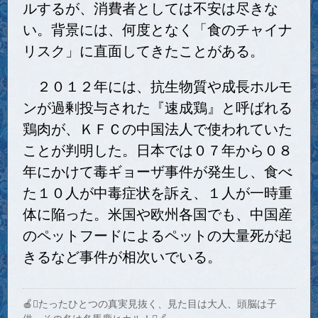
ルするが、消費者としては不安は尽きな
い。背景には、何度となく「食のチャイナ
リスク」に直面してきたことがある。
２０１２年には、抗生物質や成長ホルモ
ンが過剰投与された『速成鶏』と呼ばれる
鶏肉が、ＫＦＣの中国法人で使われていた
ことが判明した。日本では０７年から０８
年にかけて毒ギョーザ事件が発生し、食べ
た１０人が中毒症状を訴え、１人が一時重
体に陥った。米国や欧州各国でも、中国産
のペットフードによるペットの大量死が起
きるなど事件が相次いでいる。
🍎たったひとつの真実見抜く、見た目は大人、頭脳は子