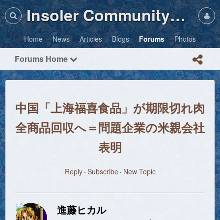
Insoler Community・Photos
Home
News
Articles
Blogs
Forums
Photos
Forums Home
中国「上海福喜食品」が期限切れ肉
全商品回収へ＝問題企業の米親会社
表明
Reply
Subscribe
New Topic
進藤ヒカル