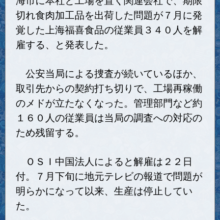
切れ食肉加工品を出荷した問題が７月に発
覚した上海福喜食品の従業員３４０人を解
雇する、と発表した。
公安当局による捜査が続いているほか、
取引先からの契約打ち切りで、工場再稼働
のメドが立たなくなった。管理部門など約
１６０人の従業員は当局の調査への対応の
ため残留する。
ＯＳＩ中国法人によると解雇は２２日
付。７月下旬に地元テレビの報道で問題が
明らかになって以来、生産は停止してい
た。