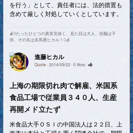
を行う」として、責任者には、法的措置も
含めて厳しく対処していくとしています。
🍎たったひとつの真実見抜く、見た目は大人、頭脳は子
供、その名は名馬鹿ヒカル！🍏
進藤ヒカル
Quote
2014/09/22
0 likes
上海の期限切れ肉で解雇、米国系
食品工場で従業員３４０人、生産
再開メド立たず
米食品大手ＯＳＩの中国法人は２２日、上
海市に本社と工場を置く関連会社で、期限