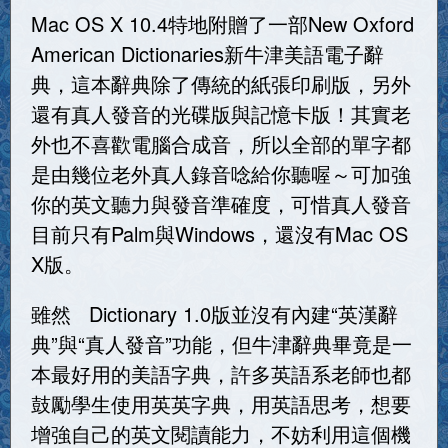
Mac OS X 10.4特地附贈了一部New Oxford
American Dictionaries新牛津美語電子辭
典，這本辭典除了傳統的紙張印刷版，另外
還有真人發音的光碟版與記憶卡版！其實老
外也不喜歡電腦合成音，所以全部的單字都
是由幾位老外真人錄音唸給你聽喔～可加強
你的英文聽力與發音準確度，可惜真人發音
目前只有Palm與Windows，還沒有Mac OS
X版。
雖然 Dictionary 1.0版並沒有內建“英漢辭
典”與“真人發音”功能，但牛津辭典畢竟是一
本最好用的美語字典，許多英語系老師也都
鼓勵學生使用英英字典，用英語思考，想要
增強自己的英文閱讀能力，不妨利用這個機