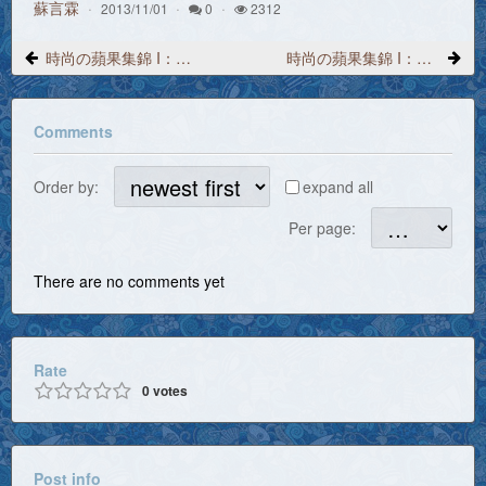
蘇言霖
2013/11/01
0
2312
時尚の蘋果集錦 I：第16話 辦公室物語 Microsoft Office 2004 中文版 - 5
時尚の蘋果集錦 I：第17話 老虎專屬的 OXFORD 牛津美語英英字典 - 2
Comments
Order by:
expand all
Per page:
There are no comments yet
Rate
0
votes
Post info