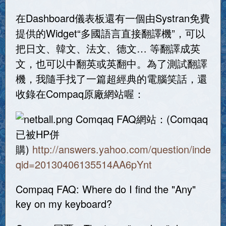
在Dashboard儀表板還有一個由Systran免費
提供的Widget“多國語言直接翻譯機”，可以
把日文、韓文、法文、德文… 等翻譯成英
文，也可以中翻英或英翻中。為了測試翻譯
機，我隨手找了一篇超經典的電腦笑話，還
收錄在Compaq原廠網站喔：
Comqaq FAQ網站：(Comqaq
已被HP併
購)
http://answers.yahoo.com/question/index?
qid=20130406135514AA6pYnt
Compaq FAQ: Where do I find the "Any"
key on my keyboard?