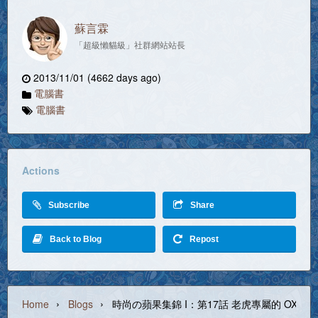
蘇言霖
「超級懶貓級」社群網站站長
2013/11/01 (4662 days ago)
電腦書
電腦書
Actions
Subscribe
Share
Back to Blog
Repost
›
›
Home
Blogs
時尚の蘋果集錦 I：第17話 老虎專屬的 OXFOR