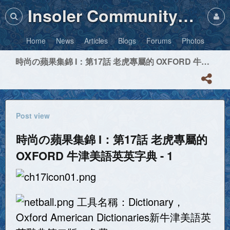
Insoler Community・Photos
Home
News
Articles
Blogs
Forums
Photos
時尚の蘋果集錦 I：第17話 老虎專屬的 OXFORD 牛津美語英英字典 - 1
Post view
時尚の蘋果集錦 I：第17話 老虎專屬的
OXFORD 牛津美語英英字典 - 1
工具名稱：Dictionary，
Oxford American Dictionaries新牛津美語英