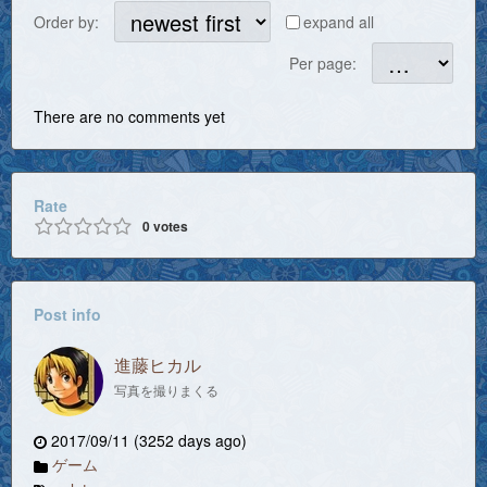
Order by:
expand all
Per page:
There are no comments yet
Rate
0
votes
Post info
進藤ヒカル
写真を撮りまくる
2017/09/11 (3252 days ago)
ゲーム