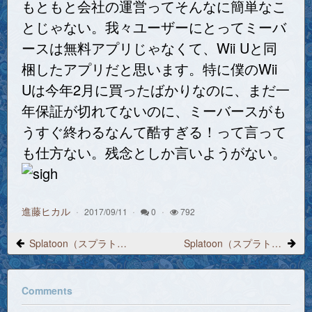
もともと会社の運営ってそんなに簡単なこ
とじゃない。我々ユーザーにとってミーバ
ースは無料アプリじゃなくて、Wii Uと同
梱したアプリだと思います。特に僕のWii
Uは今年2月に買ったばかりなのに、まだ一
年保証が切れてないのに、ミーバースがも
うすぐ終わるなんて酷すぎる！って言って
も仕方ない。残念としか言いようがない。
進藤ヒカル
2017/09/11
0
792
Splatoon（スプラトゥーン）プレイ日記 2017/8/30 11:44「運営者は闇を握り、光と希望を捨てた」
Splatoon（スプラトゥーン）プレイ日記 2017/9/10 14:02「ランク14のチーター」
Comments