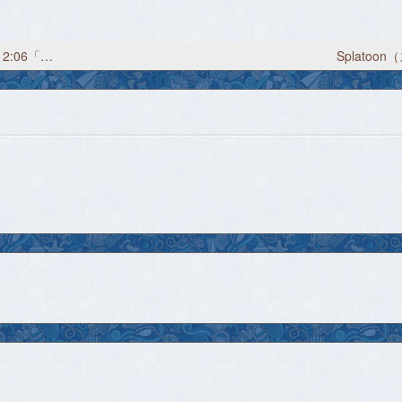
Splatoon（スプラトゥーン）プレイ日記 2017/8/29 12:06「見上げてごらん。夜の星を」