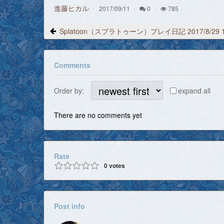
進藤ヒカル
2017/09/11
0
785
Comments
Order by:
expand all
There are no comments yet
Rate
0
votes
Post info