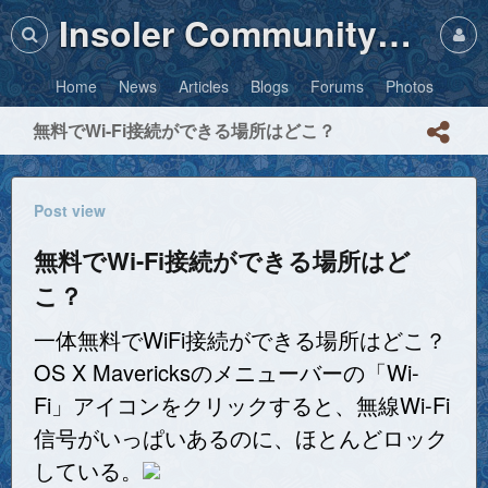
Insoler Community・Photos
Home
News
Articles
Blogs
Forums
Photos
無料でWi-Fi接続ができる場所はどこ？
Post view
無料でWi-Fi接続ができる場所はど
こ？
一体無料でWiFi接続ができる場所はどこ？
OS X Mavericksのメニューバーの「Wi-
Fi」アイコンをクリックすると、無線Wi-Fi
信号がいっぱいあるのに、ほとんどロック
している。