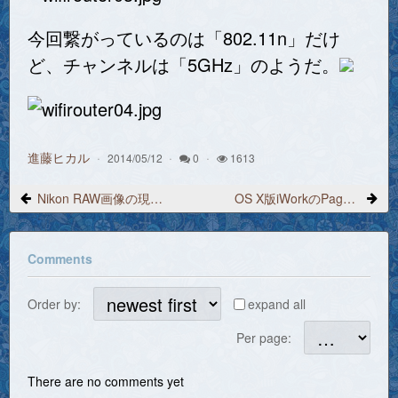
今回繋がっているのは「802.11n」だけ
ど、チャンネルは「5GHz」のようだ。
進藤ヒカル
2014/05/12
0
1613
Nikon RAW画像の現像・調整新ソフトウェア「Capture NX-D」
OS X版iWorkのPages 5.2、Numbers 3.2、Keynote 6.2アップデート
Comments
Order by:
expand all
Per page:
There are no comments yet