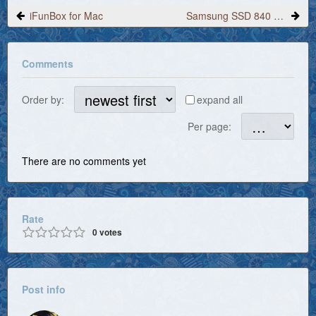
iFunBox for Mac
Samsung SSD 840 EVO - 1TB 2.5-inch MZ-7TE1T0BWのシステム情報
Comments
Order by:
expand all
Per page:
There are no comments yet
Rate
0
votes
Post info