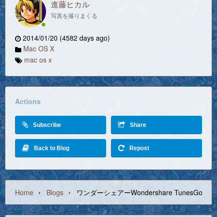
進藤ヒカル
写真を撮りまくる
2014/01/20 (4582 days ago)
Mac OS X
mac os x
Actions
Subscribe
Share
Back to Blog
Repost
›
›
Home
Blogs
ワンダーシェアーWondershare TunesGo for