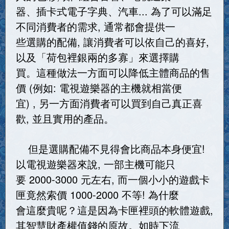
器、插卡式電子字典、汽車... 為了可以滿足
不同消費者的需求, 通常都會提供一
些選購的配備, 讓消費者可以依自己的喜好,
以及「荷包裡銀兩的多寡」來選擇購
買。這種做法一方面可以降低主體商品的售
價 (例如: 電視遊樂器的主機就相當便
宜) , 另一方面消費者可以買到自己真正喜
歡, 並且實用的產品。
但是選購配備不見得會比商品本身便宜!
以電視遊樂器來說, 一部主機可能只
要 2000-3000 元左右, 而一個小小的遊戲卡
匣竟然索價 1000-2000 不等! 為什麼
會這麼貴呢？這是因為卡匣裡頭的軟體遊戲,
其智慧財產權值錢的原故。如時下流