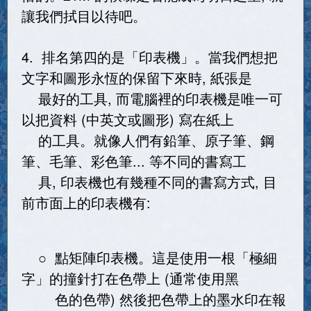
讓我們拭目以待吧。
4. 排名第四的是「印表機」。當我們想把
文字和圖形永恆的保留下來時, 紙張是
最好的工具, 而電腦裡的印表機是唯一可
以把資料 (中英文或圖形) 寫在紙上
的工具。就像人們有鉛筆、原子筆、鋼
筆、毛筆、彩色筆... 等不同的書寫工
具, 印表機也有幾種不同的書寫方式, 目
前市面上的印表機有:
○ 點矩陣印表機。這是使用一根「極細
字」的撞針打在色帶上 (通常使用黑
色的色帶) 然後把色帶上的墨水印在報