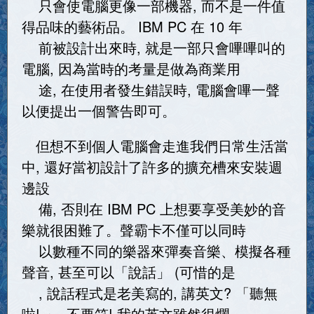
只會使電腦更像一部機器, 而不是一件值
得品味的藝術品。 IBM PC 在 10 年
前被設計出來時, 就是一部只會嗶嗶叫的
電腦, 因為當時的考量是做為商業用
途, 在使用者發生錯誤時, 電腦會嗶一聲
以便提出一個警告即可。
但想不到個人電腦會走進我們日常生活當
中, 還好當初設計了許多的擴充槽來安裝週
邊設
備, 否則在 IBM PC 上想要享受美妙的音
樂就很困難了。聲霸卡不僅可以同時
以數種不同的樂器來彈奏音樂、模擬各種
聲音, 甚至可以「說話」 (可惜的是
, 說話程式是老美寫的, 講英文? 「聽無
啦! 」, 不要笑! 我的英文雖然很爛