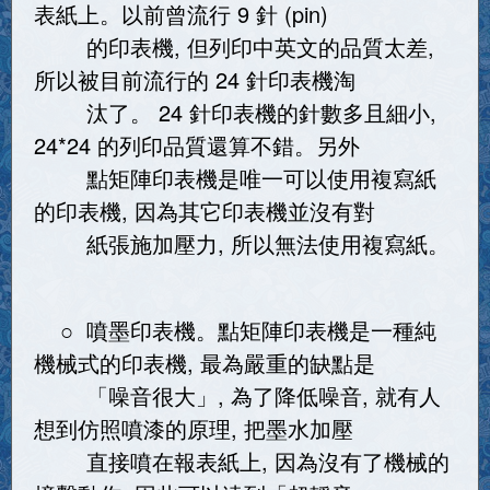
表紙上。以前曾流行 9 針 (pin)
的印表機, 但列印中英文的品質太差,
所以被目前流行的 24 針印表機淘
汰了。 24 針印表機的針數多且細小,
24*24 的列印品質還算不錯。另外
點矩陣印表機是唯一可以使用複寫紙
的印表機, 因為其它印表機並沒有對
紙張施加壓力, 所以無法使用複寫紙。
○ 噴墨印表機。點矩陣印表機是一種純
機械式的印表機, 最為嚴重的缺點是
「噪音很大」, 為了降低噪音, 就有人
想到仿照噴漆的原理, 把墨水加壓
直接噴在報表紙上, 因為沒有了機械的