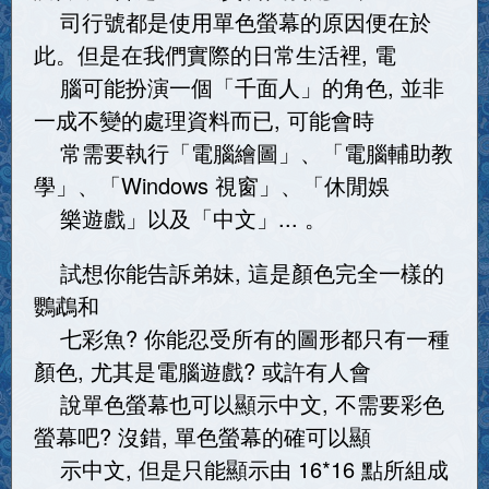
司行號都是使用單色螢幕的原因便在於
此。但是在我們實際的日常生活裡, 電
腦可能扮演一個「千面人」的角色, 並非
一成不變的處理資料而已, 可能會時
常需要執行「電腦繪圖」、「電腦輔助教
學」、「Windows 視窗」、「休閒娛
樂遊戲」以及「中文」... 。
試想你能告訴弟妹, 這是顏色完全一樣的
鸚鵡和
七彩魚? 你能忍受所有的圖形都只有一種
顏色, 尤其是電腦遊戲? 或許有人會
說單色螢幕也可以顯示中文, 不需要彩色
螢幕吧? 沒錯, 單色螢幕的確可以顯
示中文, 但是只能顯示由 16*16 點所組成