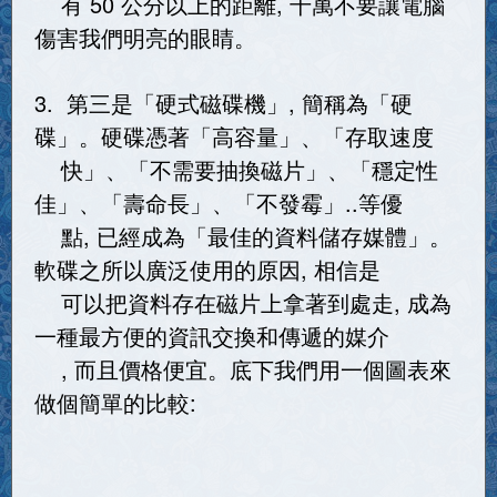
有 50 公分以上的距離, 千萬不要讓電腦
傷害我們明亮的眼睛。
3. 第三是「硬式磁碟機」, 簡稱為「硬
碟」。硬碟憑著「高容量」、「存取速度
快」、「不需要抽換磁片」、「穩定性
佳」、「壽命長」、「不發霉」..等優
點, 已經成為「最佳的資料儲存媒體」。
軟碟之所以廣泛使用的原因, 相信是
可以把資料存在磁片上拿著到處走, 成為
一種最方便的資訊交換和傳遞的媒介
, 而且價格便宜。底下我們用一個圖表來
做個簡單的比較: