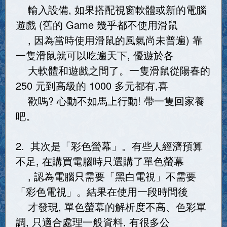
輸入設備, 如果搭配視窗軟體或新的電腦
遊戲 (舊的 Game 幾乎都不使用滑鼠
, 因為當時使用滑鼠的風氣尚未普遍) 靠
一隻滑鼠就可以吃遍天下, 優遊於各
大軟體和遊戲之間了。一隻滑鼠從陽春的
250 元到高級的 1000 多元都有,喜
歡嗎? 心動不如馬上行動! 帶一隻回家養
吧。
2. 其次是「彩色螢幕」。有些人經濟預算
不足, 在購買電腦時只選購了單色螢幕
, 認為電腦只需要「黑白電視」不需要
「彩色電視」。結果在使用一段時間後
才發現, 單色螢幕的解析度不高、色彩單
調, 只適合處理一般資料, 有很多公