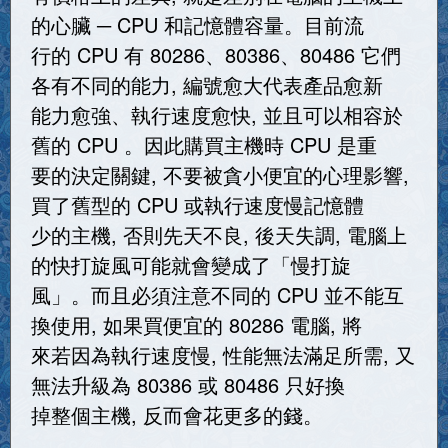
的心臟 ─ CPU 和記憶體容量。目前流
行的 CPU 有 80286、80386、80486 它們
各有不同的能力, 編號愈大代表產品愈新
能力愈強、執行速度愈快, 並且可以相容於
舊的 CPU 。因此購買主機時 CPU 是重
要的決定關鍵, 不要被貪小便宜的心理影響,
買了舊型的 CPU 或執行速度慢記憶體
少的主機, 否則先天不良, 後天失調, 電腦上
的快打旋風可能就會變成了「慢打旋
風」。而且必須注意不同的 CPU 並不能互
換使用, 如果買便宜的 80286 電腦, 將
來若因為執行速度慢, 性能無法滿足所需, 又
無法升級為 80386 或 80486 只好換
掉整個主機, 反而會花更多的錢。