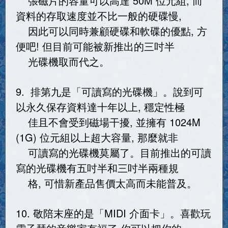
張磁片的容量可以高達 50M 位元組, 而
資料的存取速度並不比一般的硬碟慢,
因此可以同時兼顧硬碟和軟碟的優點, 方
便吧! 但目前可能被新推出的三吋半
光碟機取而代之。
9. 排第九是「可讀寫的光碟機」。說到可
以永久保存資料達十年以上, 穩定性極
佳且不會受到磁場干擾, 並擁有 1024M
(1G) 位元組以上超大容量, 那麼就非
可讀寫的光碟機莫屬了。目前推出的可讀
寫的光碟機有五吋半和三吋半兩種規
格, 可惜新產品售價太高而未能普及。
10. 敬陪末座的是「MIDI 介面卡」。喜歡玩