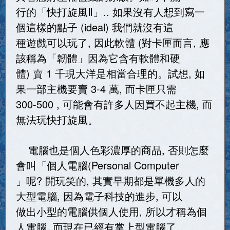
行的「快打旋風Ⅱ」.. 如果沒有人想到寫一
個這樣的點子 (ideal) 我們就沒有這
種遊戲可以玩了, 因此軟體 (對卡匣而言, 應
該稱為「韌體」因為它含有軟體和硬
體) 賣 1 千現大洋是相當合理的。試想, 如
果一部主機要賣 3-4 萬, 而卡匣只需
300-500 , 可能會有許多人因買不起主機, 而
無法玩快打旋風。
電腦也是個人色彩濃厚的商品, 否則怎麼
會叫「個人電腦(Personal Computer
」呢? 開玩笑的, 其實早期都是單機多人的
大型電腦, 因為電子科技的進步, 可以
做出小型的電腦供個人使用, 所以才稱為個
人電腦, 而現在已經有掌上型電腦了。