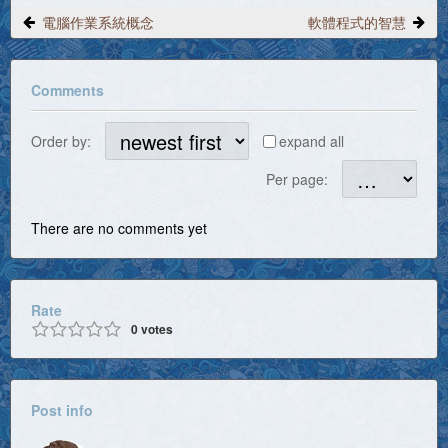
電腦作業系統概念
軟體程式的智慧
Comments
Order by:
expand all
Per page:
There are no comments yet
Rate
0
votes
Post info