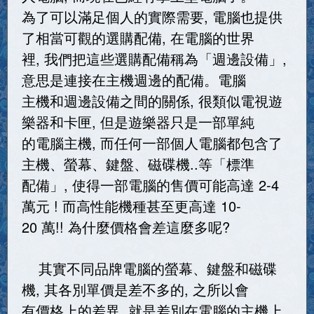
為了可以滿足個人的實際需要, 電腦也提供
了相當可觀的選購配備, 在電腦的世界
裡, 我們把這些選購配備稱為「週邊設備」,
意思是連接在主機週邊的配備。電腦
主機和週邊設備之間的關係, 很類似電視遊
樂器和卡匣, 但是遊樂器只是一部單純
的電腦主機, 而任何一部個人電腦都包含了
主機、螢幕、鍵盤、磁碟機..等「標準
配備」, 使得一部電腦的售價可能高達 2-4
萬元 ! 而高性能機種甚至更高達 10-
20 萬!! 為什麼價格會差這麼多呢?
其實不同品牌電腦的螢幕、鍵盤和磁碟
機, 其各別單價是差不多的, 之所以會
有價格上的差異, 就是差別在電腦的主機上