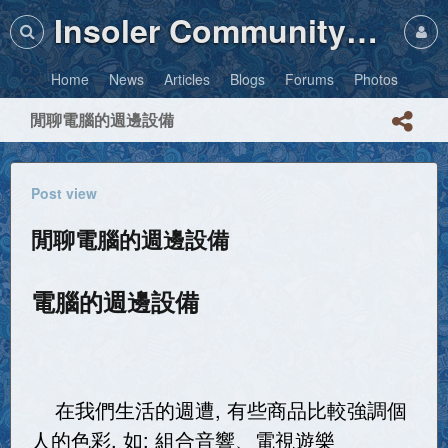
Insoler Community・Photos
Home
News
Articles
Blogs
Forums
Photos
閒聊電腦的週邊設備
Post view
閒聊電腦的週邊設備
電腦的週邊設備
在我們生活的週遭, 有些商品比較強調個
人的色彩, 如: 組合音響、電視遊樂