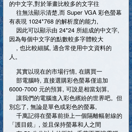
的中文字,對於筆畫比較多的文字往
往無法顯示清楚,而 Super VGA 彩色螢幕
有表現 1024*768 的解析度的能力,
因此可以顯示由 24*24 所組成的中文字,
因為每個中文字的點數較多字體較大
, 也比較細膩, 適合常使用中文資料的
人。
其實以現在的市場行情, 在購買一
部電腦時, 直接選購彩色螢幕僅追加
6000-7000 元的預算, 可說是相當划算,
讓我們的電腦進入彩色繽紛的世界吧。但
別忘了, 無論是單色或彩色的螢幕,
千萬記得在螢幕前掛上一個隔離幅射線的
「護目鏡」, 並且保持螢幕和人之間