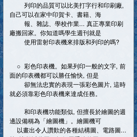
列印的品質可以比美打字行和印刷廠,
自己可以在家中印賀卡、書籍、海
報、雜誌、學校作業... 真正專業印刷
廠搬回家。你知道嗎學生週刊就是
使用雷射印表機來排版和列印的嗎?
○ 彩色印表機。如果列印一般的文字, 前
面的印表機都可以勝任愉快, 但是
卻無法忠實的表現一張彩色圖片, 這時
就必須靠彩色印表機來達成任務。
和印表機功能類似, 但擅長於繪圖的週
邊設備稱為「繪圖機」。繪圖機可
以畫出令人讚歎的各種結構圖、電路圖...