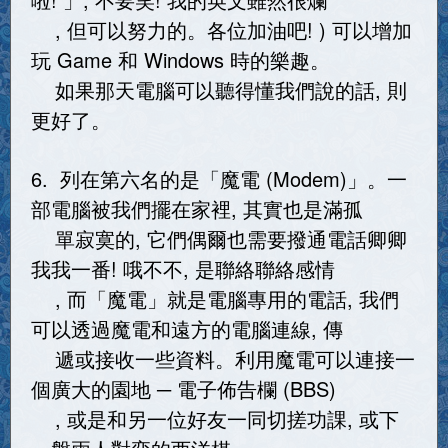
, 但可以努力的。各位加油吧! ) 可以增加
玩 Game 和 Windows 時的樂趣。
如果那天電腦可以聽得懂我們說的話, 則
更好了。
6. 列在第六名的是「魔電 (Modem)」。一
部電腦被我們擺在家裡, 其實也是滿孤
單寂寞的, 它們偶爾也需要撥通電話卿卿
我我一番! 哦不不, 是聯絡聯絡感情
, 而「魔電」就是電腦專用的電話, 我們
可以透過魔電和遠方的電腦連線, 傳
遞或接收一些資料。利用魔電可以連接一
個廣大的園地 ─ 電子佈告欄 (BBS)
, 或是和另一位好友一同切搓功課, 或下