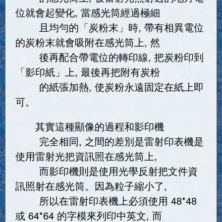
位就會起變化, 當感光筒經過極細
且均勻的「炭粉末」時, 帶有相異電位
的炭粉末就會吸附在感光筒上, 然
後再配合帶電位的轉印線, 把炭粉印到
「影印紙」上, 最後再把附有炭粉
的紙張加熱, 使炭粉永遠固定在紙上即
可。
其實這種顯像的過程和影印機
完全相同, 之間的差別是雷射印表機是
使用雷射光把資訊照在感光筒上,
而影印機則是使用光學反射把文件資
訊照射在感光筒。因為粒子縮小了,
所以在雷射印表機上必須使用 48*48
或 64*64 的字模來列印中英文, 而