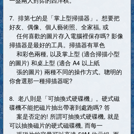
一盤兩人對弈的西洋棋。
7. 排第七的是「掌上型掃描器」。想要把
好友、偶像、個人藝術照、全家福, 或
任何喜歡的圖片存入電腦裡保存嗎? 影像
掃描器是最好的工具。掃描器有單色
和彩色兩種, 以及掌上型 (適合掃描小型
的圖片) 和桌上型 (適合 A4 以上紙
張的圖片) 兩種不同的操作方式。聰明的
你會選那一種掃描器呢?
8. 老八則是「可抽換式硬碟機」。硬式磁
碟機不能把磁片抽出帶著到處跑嗎? 答
案是否定的! 所謂可抽換式硬碟機, 就是
可以抽換磁片的硬式磁碟機, 而每一