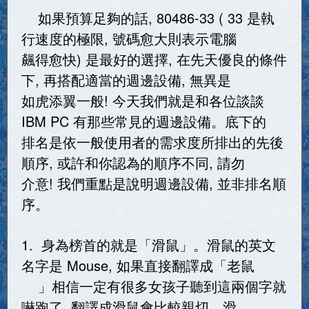
如果預算足夠的話, 80486-33 ( 33 是執
行速度的極限, 號碼愈大則表示電腦
飆得愈快) 是最好的選擇, 在先天優良的條件
下, 再搭配適當的週邊設備, 無異是
如虎添翼一般! 今天我們就是和各位談談
IBM PC 有那些常見的週邊設備。底下的
排名是依一般使用者的需求度所排出的先後
順序, 或許和你認為的順序不同, 請勿
介意! 我們重點是說明週邊設備, 並非排名順
序。
1. 身為榜首的就是「滑鼠」。滑鼠的英文
名字是 Mouse, 如果直接翻譯成「老鼠
」相信一定有很多女孩子聽到這兩個字就
嚇跑了, 翻譯成滑鼠會比較親切。滑