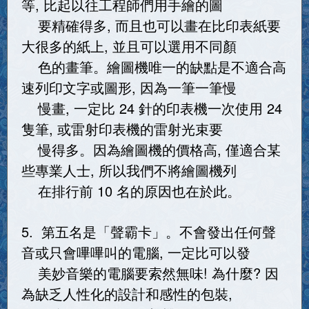
等, 比起以往工程師們用手繪的圖
要精確得多, 而且也可以畫在比印表紙要
大很多的紙上, 並且可以選用不同顏
色的畫筆。繪圖機唯一的缺點是不適合高
速列印文字或圖形, 因為一筆一筆慢
慢畫, 一定比 24 針的印表機一次使用 24
隻筆, 或雷射印表機的雷射光束要
慢得多。因為繪圖機的價格高, 僅適合某
些專業人士, 所以我們不將繪圖機列
在排行前 10 名的原因也在於此。
5. 第五名是「聲霸卡」。不會發出任何聲
音或只會嗶嗶叫的電腦, 一定比可以發
美妙音樂的電腦要索然無味! 為什麼? 因
為缺乏人性化的設計和感性的包裝,