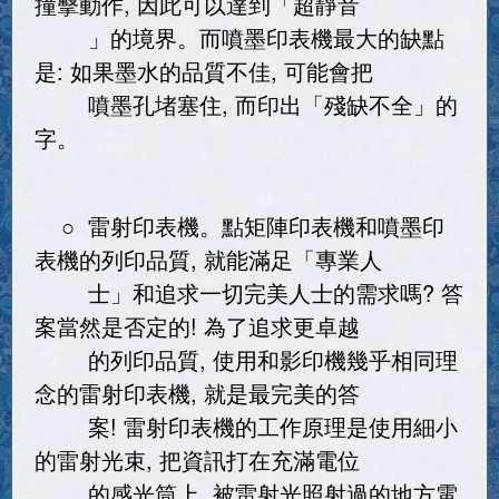
撞擊動作, 因此可以達到「超靜音
」的境界。而噴墨印表機最大的缺點
是: 如果墨水的品質不佳, 可能會把
噴墨孔堵塞住, 而印出「殘缺不全」的
字。
○ 雷射印表機。點矩陣印表機和噴墨印
表機的列印品質, 就能滿足「專業人
士」和追求一切完美人士的需求嗎? 答
案當然是否定的! 為了追求更卓越
的列印品質, 使用和影印機幾乎相同理
念的雷射印表機, 就是最完美的答
案! 雷射印表機的工作原理是使用細小
的雷射光束, 把資訊打在充滿電位
的感光筒上, 被雷射光照射過的地方電