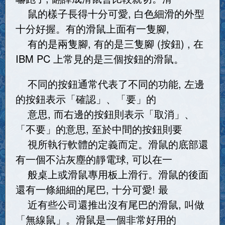
鼠的樣子長得十分可愛, 白色細滑的外型
十分好握。有的滑鼠上面有一隻腳,
有的是兩隻腳, 有的是三隻腳 (按鈕) , 在
IBM PC 上常見的是三個按鈕的滑鼠。
不同的按鈕通常代表了不同的功能, 左邊
的按鈕表示「確認」、「要」的
意思, 而右邊的按鈕則表示「取消」、
「不要」的意思, 至於中間的按鈕則要
視所執行軟體的定義而定。滑鼠的底部還
有一個不沾灰塵的靜電球, 可以在一
般桌上或滑鼠專用板上滑行。滑鼠的後面
還有一條細細的尾巴, 十分可愛! 最
近有些公司還推出沒有尾巴的滑鼠, 叫做
「無線鼠」。滑鼠是一個非常好用的