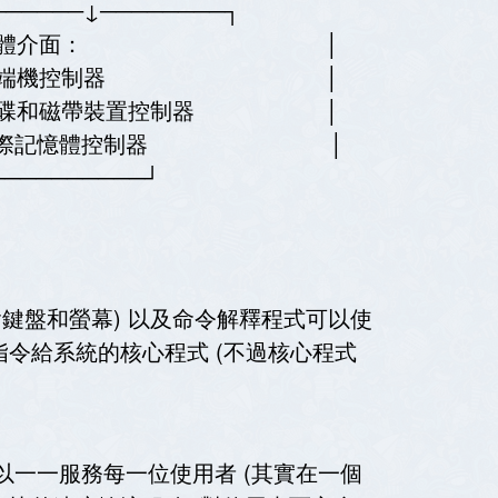
───↓────────┐
 │ │硬體介面： │
 │終端機控制器 │
碟和磁帶裝置控制器 │
 │ │實際記憶體控制器 │
─────────┘
(含鍵盤和螢幕) 以及命令解釋程式可以使
令給系統的核心程式 (不過核心程式
會以一一服務每一位使用者 (其實在一個