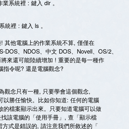
作業系統裡 : 鍵入 dir 。
系統裡 : 鍵入 ls 。
 其他電腦上的作業系統不算, 僅僅在
DOS、NDOS、中文 DOS、Novell、OS/2、
上, 而將來還可能陸續增加 ! 重要的是每一種作
腦指令呢? 還是電腦觀念?
觀念只有一種, 只要學會這個觀念,
可以勝任愉快。比如你知道: 任何的電腦
存放的檔案顯示出來。只要知道電腦可以做
去找該電腦的「使用手冊」, 查「顯示檔
學習方式是錯誤的, 請注意我們所敘述的「