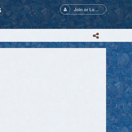
s
Join or Login