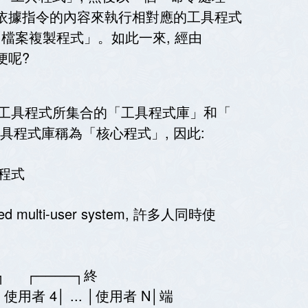
並依據指令的內容來執行相對應的工具程式
 則會執行「檔案複製程式」。如此一來, 經由
便呢?
工具程式所集合的「工具程式庫」和「
程式庫稱為「核心程式」, 因此:
程式
lti-user system, 許多人同時使
──┐ ┌────┐終
│使用者 4│ ... │使用者 N│端