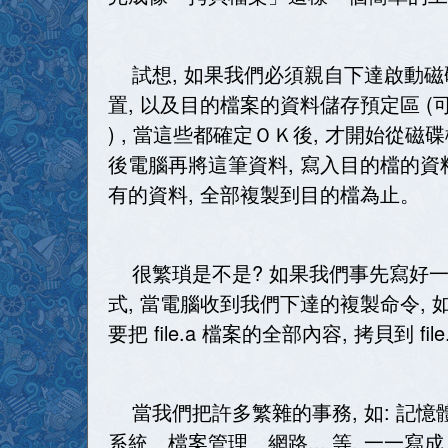
試想, 如果我們必須親自下達啟動磁
置, 以及目的檔案的資料儲存預定區 
) , 當這些都確定ＯＫ後, 才開始從
後電腦再將這筆資料, 寫入目的檔的資料
有的資料, 全部複製到目的檔為止。
很繁瑣是不是? 如果我們事先寫好一
式, 當電腦收到我們下達的複製命令, 如 copy 
要把 file.a 檔案的全部內容, 拷貝到 f
當我們把許多繁雜的事務, 如: 記
系統、檔案管理、網路... 等, 一一