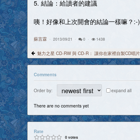
5. 結論：給讀者的建議
咦！好像和上次開會的結論一樣嘛？:-)
蘇言霖
2013/09/21
0
1438
魅力之星 CD-RW 與 CD-R： 讓你在家裡自製CD
Comments
Order by:
expand all
There are no comments yet
Rate
0
votes