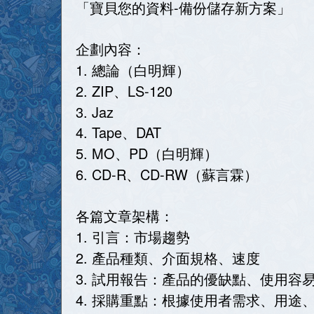
「寶貝您的資料-備份儲存新方案」
企劃內容：
1. 總論（白明輝）
2. ZIP、LS-120
3. Jaz
4. Tape、DAT
5. MO、PD（白明輝）
6. CD-R、CD-RW（蘇言霖）
各篇文章架構：
1. 引言：市場趨勢
2. 產品種類、介面規格、速度
3. 試用報告：產品的優缺點、使用容
4. 採購重點：根據使用者需求、用途