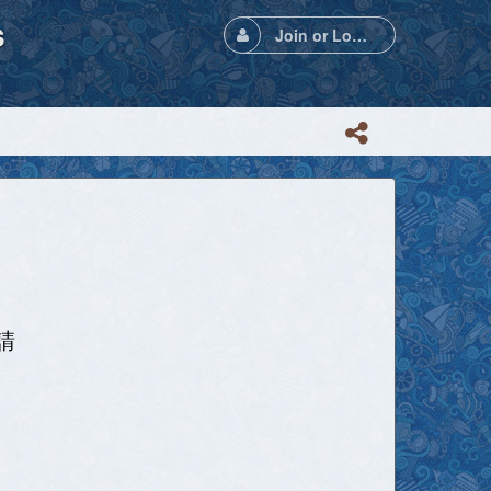
s
Join or Login
請