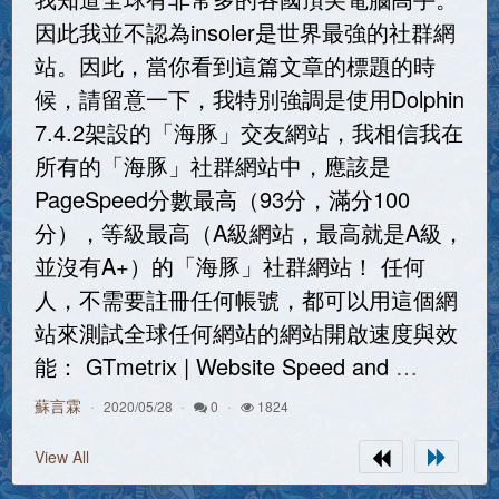
因此我並不認為insoler是世界最強的社群網
站。因此，當你看到這篇文章的標題的時
候，請留意一下，我特別強調是使用Dolphin
7.4.2架設的「海豚」交友網站，我相信我在
所有的「海豚」社群網站中，應該是
PageSpeed分數最高（93分，滿分100
分），等級最高（A級網站，最高就是A級，
並沒有A+）的「海豚」社群網站！ 任何
人，不需要註冊任何帳號，都可以用這個網
站來測試全球任何網站的網站開啟速度與效
能： GTmetrix | Website Speed and
…
蘇言霖
2020/05/28
0
1824
View All