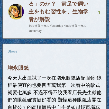
る」のか？ 前足で飼い
主をもむ習性を、生物学
1
者が解説
first: 進藤ヒカル Yesterday • last: 進藤ヒカル
Yesterday
Blogs
增永眼鏡
今天大出血試了一次在增永眼鏡店配眼鏡 鏡
框最便宜的也要四五萬我第一次看中的款式
就要七萬多 不過不得不說我看店長先生戴他
們的眼鏡確實挺好看的 難怪這種眼鏡店開在
百貨公司的高樓層當中而不是如眼鏡市場或