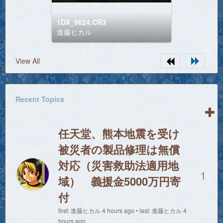
1DX_5624.CR3
進藤ヒカル
View All
Recent Topics
任天堂、熊本地震を受け
被災者の製品修理は無償
対応（災害救助法適用地
1
域） 義援金5000万円寄
付
first: 進藤ヒカル 4 hours ago • last: 進藤ヒカル 4
hours ago