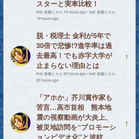
スターと実車比較！
first: 進藤ヒカル 19 hours ago • last: 進藤ヒカル
19 hours ago
脱・税理士 金利が5年で
30倍で悲惨!?進学率は過
去最高！でも赤字大学が
1
止まらない理由とは
first: 進藤ヒカル 20 hours ago • last: 進藤ヒカル
20 hours ago
「アホか」芥川賞作家も
苦言…高市首相 熊本地
震の視察動画が大炎上、
1
被災地訪問を“プロモーシ
ョンビデオ化”と波紋