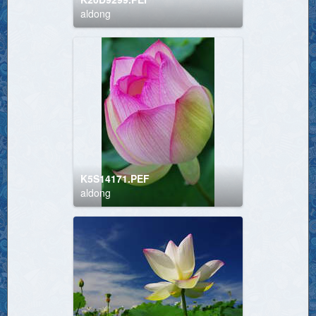
aldong
K5S14171.PEF
aldong