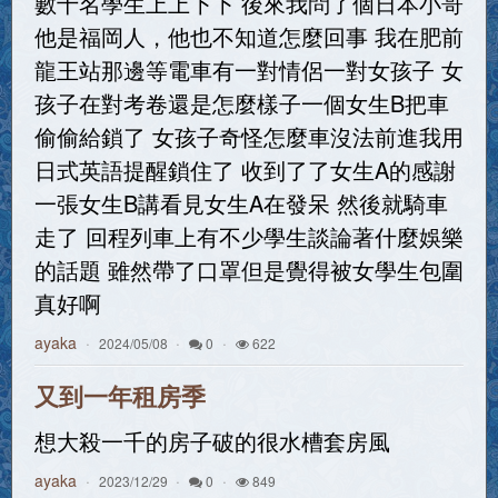
數十名學生上上下下 後來我問了個日本小哥
他是福岡人，他也不知道怎麼回事 我在肥前
龍王站那邊等電車有一對情侶一對女孩子 女
孩子在對考卷還是怎麼樣子一個女生B把車
偷偷給鎖了 女孩子奇怪怎麼車沒法前進我用
日式英語提醒鎖住了 收到了了女生A的感謝
一張女生B講看見女生A在發呆 然後就騎車
走了 回程列車上有不少學生談論著什麼娛樂
的話題 雖然帶了口罩但是覺得被女學生包圍
真好啊
ayaka
2024/05/08
0
622
又到一年租房季
想大殺一千的房子破的很水槽套房風
ayaka
2023/12/29
0
849