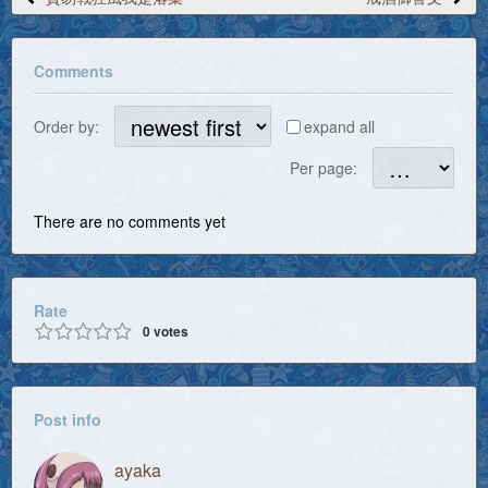
Comments
Order by:
expand all
Per page:
There are no comments yet
Rate
0
votes
Post info
ayaka