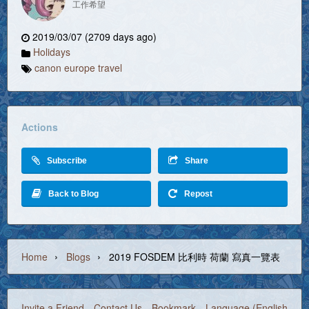
工作希望
2019/03/07 (2709 days ago)
Holidays
canon europe travel
Actions
Subscribe
Share
Back to Blog
Repost
›
›
Home
Blogs
2019 FOSDEM 比利時 荷蘭 寫真一覽表
Invite a Friend
Contact Us
Bookmark
Language (English)
©