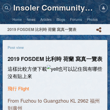
Insoler Community・Photos
Home
News
Articles
Blogs
Forums
Photos
2019 FOSDEM 比利時 荷蘭 寫真一覽表
Post view
2019 FOSDEM 比利時 荷蘭 寫真一覽表
這樣比較方便下載
也可以記住我有哪些
沒有貼上來
飛行 Flight
From Fuzhou to Guangzhou KL 2962 福州
到廣州