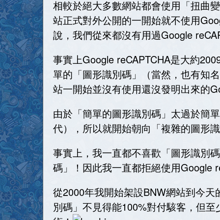
相較於絕大多數網站都會使用「扭曲變形的圖
站正式對外公開的一開始就不使用Goog
說，我們從來都沒有用過Google re
事實上Google reCAPTCHA
單的「圖形識別碼」（當然，也有知名
站一開始並沒有使用還沒發明出來的Goo
由於「簡單的圖形識別碼」太過於簡單
代），所以就開始朝向「複雜的圖形識
事實上，我一直都不喜歡「圖形識別碼」這
碼」！因此我一直都拒絕使用Google
從2000年我開始架設BNW網站到今天
別碼」不見得能100%對付駭客，但