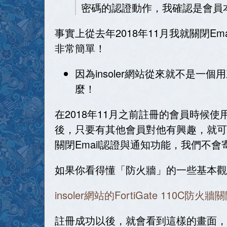
密碼的認證動作，我確認是會員本
事實上從去年2018年11月我就關閉Em
非常簡單！
因為insoler網站從來就不是一
麼！
在2018年11月之前註冊的會員時候使
後，只要有其他會員對他有興趣，就可以透
關閉Email認證與通知功能，我們不會寄
如果你看得懂「防火牆」的一些基本觀
insoler網站的FortiGate 110
註冊成功以後，就會看到這樣的畫面，