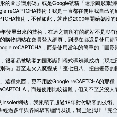
形識別碼」或是Google號稱「隱形圖形識別碼」的r
le reCAPTCHA技術！我是一直都在使用我自
CAPTCHA技術，不僅如此，就連從2000年開始架設
是大約2009年發展出來的技術，在這之前所有的網站不
的購物網站在會員登入網頁，到現在都還是使用簡
gle reCAPTCHA，而是使用當年的簡單的「圖
，很容易被駭客的圖形識別程式碼辨識成功（現在
別碼」甚至走火入魔變成「歪七扭八、扭曲變形的
種東西，更不用說Google reCAPTCHA的
 reCAPTCHA，而是使用比較複雜，但又不至於
的insoler網站，我累積了超過18年對付駭客的
至少經過多年與各國駭客纏鬥以後，我已經找出「完