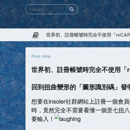
Post view
世界初、註冊帳號時完全不使用「reC
回到扭曲變形的「圖形識別碼」發
想要在insoler社群網站上註冊一個
時，竟然完全不需要看懂一個歪七扭八
要輸入！