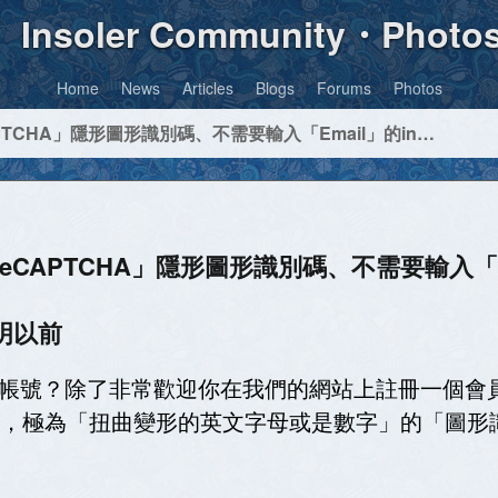
Insoler Community・Photo
Home
News
Articles
Blogs
Forums
Photos
世界初、註冊帳號時完全不使用「reCAPTCHA」隱形圖形識別碼、不需要輸入「Email」的insoler社群網站
APTCHA」隱形圖形識別碼、不需要輸入「Ema
明以前
會員帳號？除了非常歡迎你在我們的網站上註冊一個會員帳
，極為「扭曲變形的英文字母或是數字」的「圖形