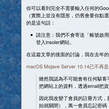
你可以看到完全不需要輸入任何的Googl
（實際上並沒有隱形，仍舊會要你點選
的是這句話：
請注意：我們不會寄送「帳號啟用
登入insoler網站。
在這篇文章的後面的討論，我在去年的11/
macOS Mojave Server 10.14已不再
雖然我認為不可能會有任何駭客可
把網站上的資料，透過email把
因此我改變了會員的註冊方式，新
始就關閉），萬一會員忘記密碼，