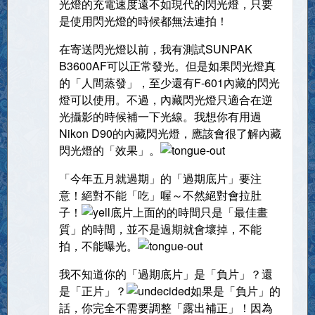
光燈的充電速度遠不如現代的閃光燈，只要
是使用閃光燈的時候都無法連拍！
在寄送閃光燈以前，我有測試SUNPAK
B3600AF可以正常發光。但是如果閃光燈真
的「人間蒸發」，至少還有F-601內藏的閃光
燈可以使用。不過，內藏閃光燈只適合在逆
光攝影的時候補一下光線。我想你有用過
Nikon D90的內藏閃光燈，應該會很了解內藏
閃光燈的「效果」。
「今年五月就過期」的「過期底片」要注
意！絕對不能「吃」喔～不然絕對會拉肚
子！
底片上面的的時間只是「最佳畫
質」的時間，並不是過期就會壞掉，不能
拍，不能曝光。
我不知道你的「過期底片」是「負片」？還
是「正片」？
如果是「負片」的
話，你完全不需要調整「露出補正」！因為