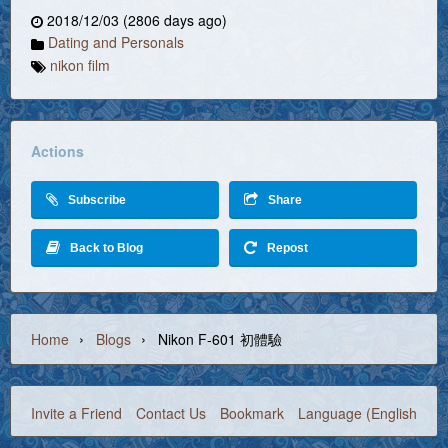
2018/12/03 (2806 days ago)
Dating and Personals
nikon film
Actions
Subscribe
Share
Back to Blog
Repost
›
›
Home
Blogs
Nikon F-601 初體驗
Invite a Friend
Contact Us
Bookmark
Language (English)
©