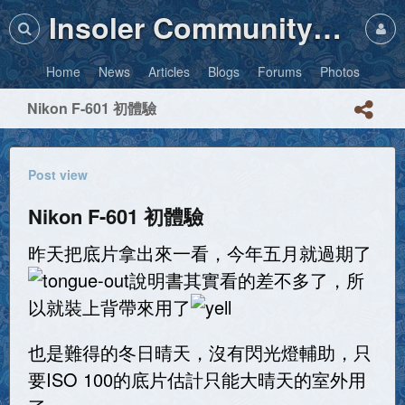
Insoler Community・Photos
Home
News
Articles
Blogs
Forums
Photos
Nikon F-601 初體驗
Post view
Nikon F-601 初體驗
昨天把底片拿出來一看，今年五月就過期了
說明書其實看的差不多了，所
以就裝上背帶來用了
也是難得的冬日晴天，沒有閃光燈輔助，只
要ISO 100的底片估計只能大晴天的室外用