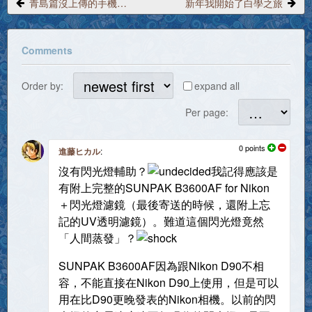
青島篇沒上傳的手機影像
新年我開始了白學之旅
Comments
Order by:
expand all
Per page:
0
points
進藤ヒカル
:
沒有閃光燈輔助？
我記得應該是
有附上完整的SUNPAK B3600AF for Nikon
＋閃光燈濾鏡（最後寄送的時候，還附上忘
記的UV透明濾鏡）。難道這個閃光燈竟然
「人間蒸發」？
SUNPAK B3600AF因為跟Nikon D90不相
容，不能直接在Nikon D90上使用，但是可以
用在比D90更晚發表的Nikon相機。以前的閃