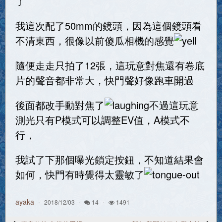
了
我這次配了50mm的鏡頭，因為這個鏡頭看
不清東西，很像以前傻瓜相機的感覺
隨便走走只拍了12張，這玩意對焦還有卷底
片的聲音都非常大，快門聲好像跑車開過
後面都改手動對焦了
不過這玩意
測光只有P模式可以調整EV值，A模式不
行，
我試了下那個曝光鎖定按鈕，不知道結果會
如何，快門有時覺得太靈敏了
ayaka
2018/12/03
14
1491