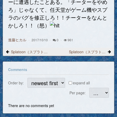
ーに遭遇したことある。「チーターをやめ
ろ」じゃなくて、任天堂がゲーム機やスプ
ラのバグを修正しろ！！チーターをなんと
かしろ！！（怒）
進藤ヒカル
2017/10/10
0
961
Splatoon（スプラトゥーン）プレイ日記 2017/10/9「スプラローラー」
Splatoon（スプラトゥーン）プレイ日記 2017/10/9「またチーターに遭遇した」
Comments
Order by:
expand all
Per page:
There are no comments yet