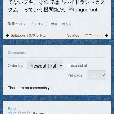
てないブキ、その17は「ハイドラントカス
タム」っていう機関銃だ。
進藤ヒカル
2017/10/10
0
599
Splatoon（スプラトゥーン）プレイ日記 2017/9/29「スクリュースロッシャーネオ」っていう洗濯機
Splatoon（スプラトゥーン）プレイ日記 2017/10/1「フェスやりたい！」
Comments
Order by:
expand all
Per page:
There are no comments yet
Rate
0
votes